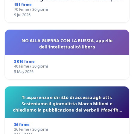
Marco Polo tariffa a € 1,50
151 firme
70 Firme / 30 giorni
9 Jul 2026
NO ALLA GUERRA CON LA RUSSIA, appello
dell'intellettualità libera
3 016 firme
40 Firme / 30 giorni
5 May 2026
Trasparenza e diritto di accesso agli atti.
Sosteniamo il giornalista Marco Milioni e
chiediamo la pubblicazione dei verbali Pfas-Pfba
sulla Pedemontana Veneta
36 firme
36 Firme / 30 giorni