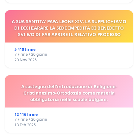
A SUA SANTITA' PAPA LEONE XIV: LA SUPPLICHIAMO
DI DICHIARARE LA SEDE IMPEDITA DI BENEDETTO
XVI E/O DI FAR APRIRE IL RELATIVO PROCESSO
5 410 firme
7 Firme / 30 giorni
20 Nov 2025
A sostegno dell'introduzione di Religione-
Cristianesimo-Ortodossia come materia
obbligatoria nelle scuole bulgare.
12 116 firme
7 Firme / 30 giorni
13 Feb 2025