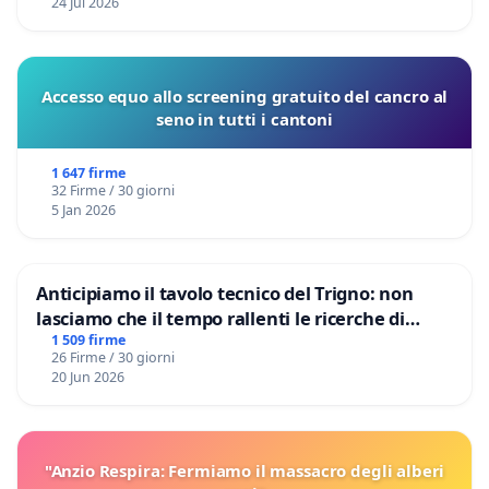
24 Jul 2026
Accesso equo allo screening gratuito del cancro al
seno in tutti i cantoni
1 647 firme
32 Firme / 30 giorni
5 Jan 2026
Anticipiamo il tavolo tecnico del Trigno: non
lasciamo che il tempo rallenti le ricerche di
Domenico Racanati
1 509 firme
26 Firme / 30 giorni
20 Jun 2026
"Anzio Respira: Fermiamo il massacro degli alberi