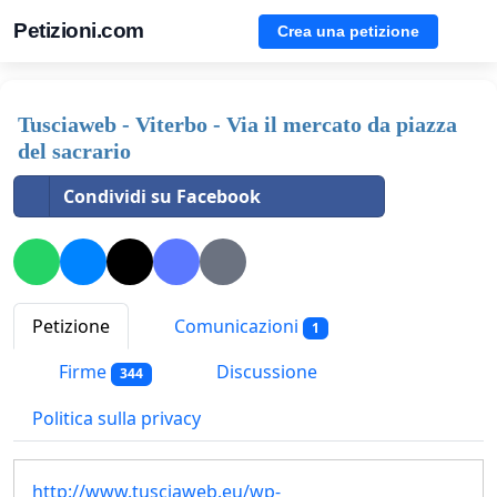
Petizioni.com
Crea una petizione
Tusciaweb - Viterbo - Via il mercato da piazza
del sacrario
Condividi su Facebook
Petizione
Comunicazioni
1
Firme
Discussione
344
Politica sulla privacy
http://www.tusciaweb.eu/wp-