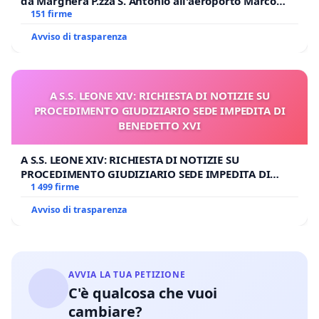
da Marghera P.zza S. Antonio all'aeroporto Marco
Polo tariffa a € 1,50
151 firme
Avviso di trasparenza
A S.S. LEONE XIV: RICHIESTA DI NOTIZIE SU
PROCEDIMENTO GIUDIZIARIO SEDE IMPEDITA DI
BENEDETTO XVI
A S.S. LEONE XIV: RICHIESTA DI NOTIZIE SU
PROCEDIMENTO GIUDIZIARIO SEDE IMPEDITA DI
BENEDETTO XVI
1 499 firme
Avviso di trasparenza
AVVIA LA TUA PETIZIONE
C'è qualcosa che vuoi
cambiare?