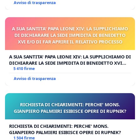
Avviso di trasparenza
A SUA SANTITA' PAPA LEONE XIV: LA SUPPLICHIAMO
DI DICHIARARE LA SEDE IMPEDITA DI BENEDETTO
XVI E/O DI FAR APRIRE IL RELATIVO PROCESSO
A SUA SANTITA' PAPA LEONE XIV: LA SUPPLICHIAMO DI
DICHIARARE LA SEDE IMPEDITA DI BENEDETTO XVI
E/O DI FAR APRIRE IL RELATIVO PROCESSO
5 410 firme
Avviso di trasparenza
RICHIESTA DI CHIARIMENTI: PERCHE' MONS.
GIANPIERO PALMIERI ESIBISCE OPERE DI RUPNIK?
RICHIESTA DI CHIARIMENTI: PERCHE' MONS.
GIANPIERO PALMIERI ESIBISCE OPERE DI RUPNIK?
1 504 firme