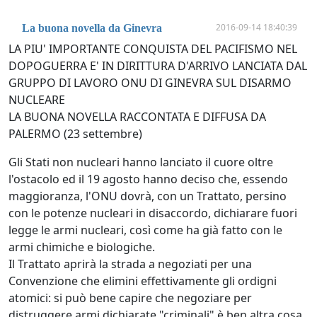
2016-09-14 18:40:39
La buona novella da Ginevra
LA PIU' IMPORTANTE CONQUISTA DEL PACIFISMO NEL
DOPOGUERRA E' IN DIRITTURA D'ARRIVO LANCIATA DAL
GRUPPO DI LAVORO ONU DI GINEVRA SUL DISARMO
NUCLEARE
LA BUONA NOVELLA RACCONTATA E DIFFUSA DA
PALERMO (23 settembre)
Gli Stati non nucleari hanno lanciato il cuore oltre
l'ostacolo ed il 19 agosto hanno deciso che, essendo
maggioranza, l'ONU dovrà, con un Trattato, persino
con le potenze nucleari in disaccordo, dichiarare fuori
legge le armi nucleari, così come ha già fatto con le
armi chimiche e biologiche.
Il Trattato aprirà la strada a negoziati per una
Convenzione che elimini effettivamente gli ordigni
atomici: si può bene capire che negoziare per
distruggere armi dichiarate "criminali" è ben altra cosa