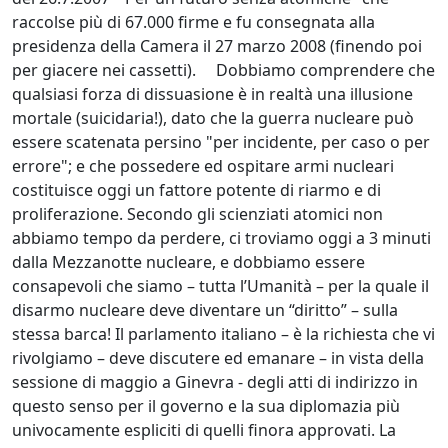
raccolse più di 67.000 firme e fu consegnata alla
presidenza della Camera il 27 marzo 2008 (finendo poi
per giacere nei cassetti). Dobbiamo comprendere che
qualsiasi forza di dissuasione è in realtà una illusione
mortale (suicidaria!), dato che la guerra nucleare può
essere scatenata persino "per incidente, per caso o per
errore"; e che possedere ed ospitare armi nucleari
costituisce oggi un fattore potente di riarmo e di
proliferazione. Secondo gli scienziati atomici non
abbiamo tempo da perdere, ci troviamo oggi a 3 minuti
dalla Mezzanotte nucleare, e dobbiamo essere
consapevoli che siamo – tutta l’Umanità – per la quale il
disarmo nucleare deve diventare un “diritto” – sulla
stessa barca! Il parlamento italiano – è la richiesta che vi
rivolgiamo – deve discutere ed emanare – in vista della
sessione di maggio a Ginevra - degli atti di indirizzo in
questo senso per il governo e la sua diplomazia più
univocamente espliciti di quelli finora approvati. La