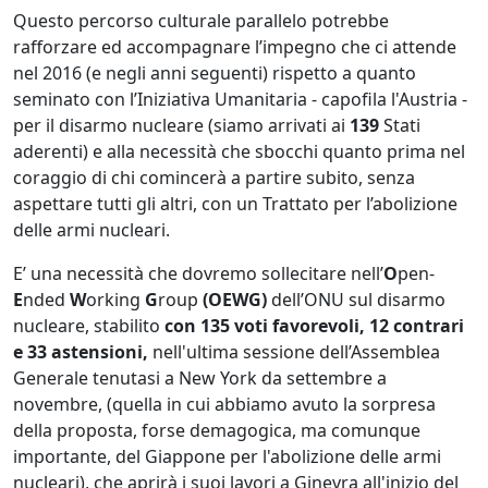
Questo percorso culturale parallelo potrebbe
rafforzare ed accompagnare l’impegno che ci attende
nel 2016 (e negli anni seguenti) rispetto a quanto
seminato con l’Iniziativa Umanitaria - capofila l'Austria -
per il disarmo nucleare (siamo arrivati ai
139
Stati
aderenti) e alla necessità che sbocchi quanto prima nel
coraggio di chi comincerà a partire subito, senza
aspettare tutti gli altri, con un Trattato per l’abolizione
delle armi nucleari.
E’ una necessità che dovremo sollecitare nell’
O
pen-
E
nded
W
orking
G
roup
(OEWG)
dell’ONU sul disarmo
nucleare, stabilito
con 135 voti favorevoli, 12 contrari
e 33 astensioni,
nell'ultima sessione dell’Assemblea
Generale tenutasi a New York da settembre a
novembre, (quella in cui abbiamo avuto la sorpresa
della proposta, forse demagogica, ma comunque
importante, del Giappone per l'abolizione delle armi
nucleari), che aprirà i suoi lavori a Ginevra all'inizio del