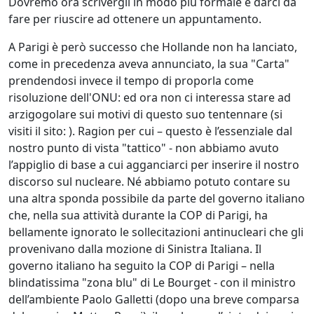
Dovremo ora scrivergli in modo più formale e darci da
fare per riuscire ad ottenere un appuntamento.
A Parigi è però successo che Hollande non ha lanciato,
come in precedenza aveva annunciato, la sua "Carta"
prendendosi invece il tempo di proporla come
risoluzione dell'ONU: ed ora non ci interessa stare ad
arzigogolare sui motivi di questo suo tentennare (si
visiti il sito:
). Ragion per cui – questo è l’essenziale dal
nostro punto di vista "tattico" - non abbiamo avuto
l’appiglio di base a cui agganciarci per inserire il nostro
discorso sul nucleare. Né abbiamo potuto contare su
una altra sponda possibile da parte del governo italiano
che, nella sua attività durante la COP di Parigi, ha
bellamente ignorato le sollecitazioni antinucleari che gli
provenivano dalla mozione di Sinistra Italiana. Il
governo italiano ha seguito la COP di Parigi – nella
blindatissima "zona blu" di Le Bourget - con il ministro
dell’ambiente Paolo Galletti (dopo una breve comparsa