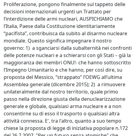
Proliferazione, pongono finalmente sul tappeto delle
decisioni internazionali urgenti un Trattato per
l’interdizione delle armi nucleari, AUSPICHIAMO che
l’Italia, Paese dalla Costituzione identitariamente
“pacifista”, contribuisca da subito al disarmo nucleare
mondiale. Questo significa impegnare il nostro
governo: 1) a sganciarsi dalla subalternità nei confronti
delle potenze nucleari e a schierarsi con gli Stati – già la
maggioranza dei membri ONU!- che hanno sottoscritto
l’Impegno Umanitario e che hanno, per così dire, su
proposta del Messico, “strappato” l’OEWG all’ultima
Assemblea generale (dicembre 2015); 2) a rimuovere
unilateralmente dal nostro territorio, quale primo
passo nella direzione giusta della denuclearizzazione
generale e globale, qualsiasi arma nucleare e a non
consentirne su di esso il trasporto o qualsiasi altra
attività connessa. E', tra l'altro, quanto a suo tempo
chiese la proposta di legge di iniziativa popolare n.172
del 26.7.2007 "Per un futuro senza atomiche" che