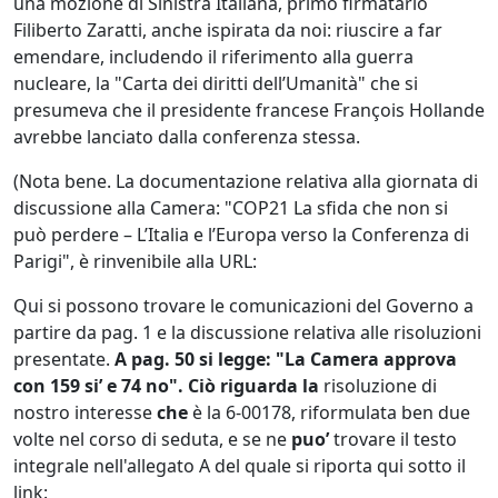
una mozione di Sinistra Italiana, primo firmatario
Filiberto Zaratti, anche ispirata da noi: riuscire a far
emendare, includendo il riferimento alla guerra
nucleare, la "Carta dei diritti dell’Umanità" che si
presumeva che il presidente francese François Hollande
avrebbe lanciato dalla conferenza stessa.
(Nota bene. La documentazione relativa alla giornata di
discussione alla Camera: "COP21 La sfida che non si
può perdere – L’Italia e l’Europa verso la Conferenza di
Parigi", è rinvenibile alla URL:
Qui si possono trovare le comunicazioni del Governo a
partire da pag. 1 e la discussione relativa alle risoluzioni
presentate.
A pag. 50 si legge: "La Camera approva
con 159 si’ e 74 no". Ciò riguarda la
risoluzione di
nostro interesse
che
è la 6-00178, riformulata ben due
volte nel corso di seduta, e se ne
puo’
trovare il testo
integrale nell'allegato A del quale si riporta qui sotto il
link: