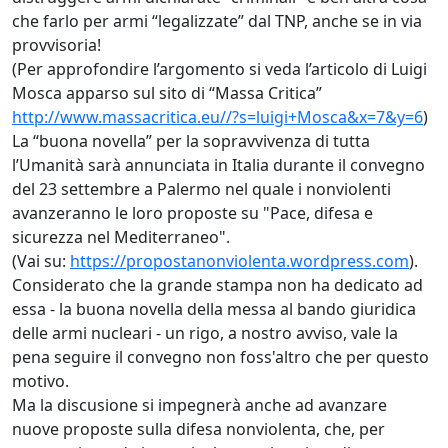
che farlo per armi “legalizzate” dal TNP, anche se in via
provvisoria!
(Per approfondire l’argomento si veda l’articolo di Luigi
Mosca apparso sul sito di “Massa Critica”
http://www.massacritica.eu//?s=luigi+Mosca&x=7&y=6
)
La “buona novella” per la sopravvivenza di tutta
l’Umanità sarà annunciata in Italia durante il convegno
del 23 settembre a Palermo nel quale i nonviolenti
avanzeranno le loro proposte su "Pace, difesa e
sicurezza nel Mediterraneo".
(Vai su:
https://propostanonviolenta.wordpress.com
).
Considerato che la grande stampa non ha dedicato ad
essa - la buona novella della messa al bando giuridica
delle armi nucleari - un rigo, a nostro avviso, vale la
pena seguire il convegno non foss'altro che per questo
motivo.
Ma la discusione si impegnerà anche ad avanzare
nuove proposte sulla difesa nonviolenta, che, per