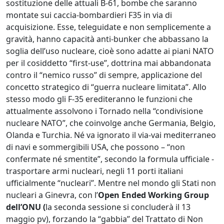
sostituzione delle attuali B-61, bombe che saranno
montate sui caccia-bombardieri F35 in via di
acquisizione. Esse, teleguidate e non semplicemente a
gravità, hanno capacità anti-bunker che abbassano la
soglia dell’uso nucleare, cioè sono adatte ai piani NATO
per il cosiddetto “first-use”, dottrina mai abbandonata
contro il “nemico russo” di sempre, applicazione del
concetto strategico di “guerra nucleare limitata”. Allo
stesso modo gli F-35 erediteranno le funzioni che
attualmente assolvono i Tornado nella “condivisione
nucleare NATO”, che coinvolge anche Germania, Belgio,
Olanda e Turchia. Né va ignorato il via-vai mediterraneo
di navi e sommergibili USA, che possono – “non
confermate né smentite”, secondo la formula ufficiale -
trasportare armi nucleari, negli 11 porti italiani
ufficialmente “nucleari”. Mentre nel mondo gli Stati non
nucleari a Ginevra, con l’
Open Ended Working Group
dell’ONU (
la seconda sessione si concluderà il 13
maggio pv), forzando la “gabbia” del Trattato di Non