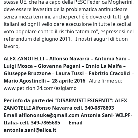
stessa UE, che ha a capo della PESC Federica Mogherini,
deve essere investita della problematica antinucleare
senza mezzi termini, anche perché è dovere di tutti gli
italiani ad ogni livello dare esecuzione in tutte le sedi al
voto popolare contro il rischio “atomico”, espressosi nel
referendum del giugno 2011. I nostri auguri di buon
lavoro,
ALEX ZANOTELLI – Alfonso Navarra – Antonia Sani –
Luigi Mosca – Giovanna Pagani – Ennio La Malfa –
Giuseppe Bruzzone – Laura Tussi – Fabrizio Cracolici –
Mario Agostinelli – 28 aprile 2016
Altre firme su:
www.petizioni24.com/esigiamo
Per info da parte dei "DISARMISTI ESIGENTI":
ALEX
ZANOTELLI
Alfonso Navarra cell. 340-0878893
Email
alfiononuke@gmail.com
Antonia Sani- WILPF-
Italia- cell. 349-7865685
Email
antonia.sani@alice.it