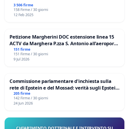
3 506 firme
158 Firme / 30 giorni
12 Feb 2025
Petizione Margherini DOC estensione linea 15
ACTV da Marghera P.zza S. Antonio all'aeroporto
Marco Polo tariffa a € 1,50
151 firme
151 Firme / 30 giorni
9 Jul 2026
Commissione parlamentare d'inchiesta sulla
rete di Epstein e del Mossad: verità sugli Epstein
Files
205 firme
142 Firme / 30 giorni
24 Jun 2026
CHIARIMENTO DOTTRINALE E INTERVENTO SU