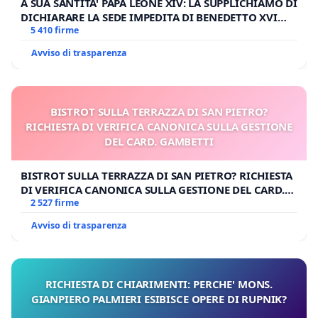
A SUA SANTITA' PAPA LEONE XIV: LA SUPPLICHIAMO DI
DICHIARARE LA SEDE IMPEDITA DI BENEDETTO XVI
E/O DI FAR APRIRE IL RELATIVO PROCESSO
5 410 firme
Avviso di trasparenza
BISTROT SULLA TERRAZZA DI SAN PIETRO?
RICHIESTA DI VERIFICA CANONICA SULLA GESTIONE
DEL CARD. GAMBETTI
BISTROT SULLA TERRAZZA DI SAN PIETRO? RICHIESTA
DI VERIFICA CANONICA SULLA GESTIONE DEL CARD.
GAMBETTI
2 527 firme
Avviso di trasparenza
RICHIESTA DI CHIARIMENTI: PERCHE' MONS.
GIANPIERO PALMIERI ESIBISCE OPERE DI RUPNIK?