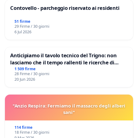
Contovello - parcheggio riservato ai residenti
51 firme
29 Firme / 30 giorni
6 Jul 2026
Anticipiamo il tavolo tecnico del Trigno: non
lasciamo che il tempo rallenti le ricerche di
Domenico Racanati
1 509 firme
28 Firme / 30 giorni
20 Jun 2026
"Anzio Respira: Fermiamo il massacro degli alberi
sani"
114 firme
18 Firme / 30 giorni
9 Mar 2026