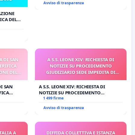
Avviso di trasparenza
AZIONE
ICA DEL
O
A DI SAN
A S.S. LEONE XIV: RICHIESTA DI
ERIFICA
NOTIZIE SU PROCEDIMENTO
ONE DEL
GIUDIZIARIO SEDE IMPEDITA DI
I
BENEDETTO XVI
DI SAN
A S.S. LEONE XIV: RICHIESTA DI
FICA
NOTIZIE SU PROCEDIMENTO
E DEL
GIUDIZIARIO SEDE IMPEDITA DI
1 499 firme
BENEDETTO XVI
Avviso di trasparenza
TALIA A
DIFFIDA COLLETTIVA E ISTANZA