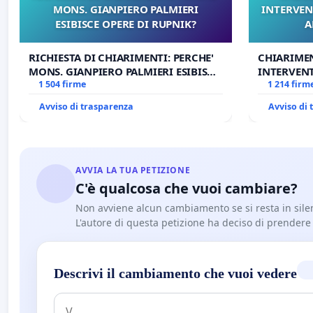
MONS. GIANPIERO PALMIERI
INTERVEN
ESIBISCE OPERE DI RUPNIK?
A
RICHIESTA DI CHIARIMENTI: PERCHE'
CHIARIME
MONS. GIANPIERO PALMIERI ESIBISCE
INTERVENT
OPERE DI RUPNIK?
1 504 firme
ANTONIO 
1 214 firm
Avviso di trasparenza
Avviso di
AVVIA LA TUA PETIZIONE
C'è qualcosa che vuoi cambiare?
Non avviene alcun cambiamento se si resta in sile
L'autore di questa petizione ha deciso di prendere l'
Descrivi il cambiamento che vuoi vedere