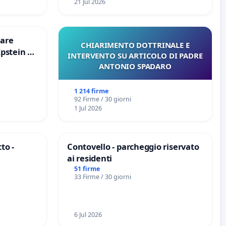
21 Jul 2026
are
CHIARIMENTO DOTTRINALE E
Epstein e
INTERVENTO SU ARTICOLO DI PADRE
Epstein
ANTONIO SPADARO
1 214 firme
92 Firme / 30 giorni
1 Jul 2026
to -
Contovello - parcheggio riservato
ai residenti
51 firme
33 Firme / 30 giorni
6 Jul 2026