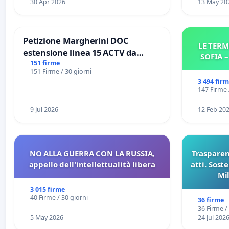
30 Apr 2026
13 May 20
Petizione Margherini DOC
LE TERM
estensione linea 15 ACTV da
SOFIA 
Marghera P.zza S. Antonio
151 firme
151 Firme / 30 giorni
all'aeroporto Marco Polo tariffa a
3 494 fir
€ 1,50
147 Firme 
9 Jul 2026
12 Feb 20
NO ALLA GUERRA CON LA RUSSIA,
Trasparenz
appello dell'intellettualità libera
atti. Sost
Mi
pubblicaz
3 015 firme
sull
40 Firme / 30 giorni
36 firme
36 Firme /
5 May 2026
24 Jul 202