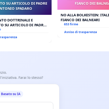
TO SU ARTICOLO DI PADRE
FIANCO DEI BALNE
NTONIO SPADARO
NO ALLA BOLKESTEIN: ITAL
FIANCO DEI BALNEARI
NTO DOTTRINALE E
653 firme
O SU ARTICOLO DI PADRE
SPADARO
e
Avviso di trasparenza
 trasparenza
nzio.
iniziativa. Farai lo stesso?
Basato su IA