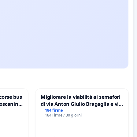
corse bus
Migliorare la viabilità ai semafori
Toscanini
di via Anton Giulio Bragaglia e via
Tieri XV MUNICIPIO DI ROMA
184 firme
184 Firme / 30 giorni