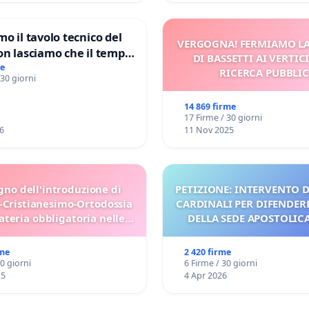
mo il tavolo tecnico del
VERGOGNA! FERMIAMO L
on lasciamo che il tempo
DI BASSETTI AI VERTIC
le ricerche di Domenico
me
RICERCA PUBBLI
 30 giorni
14 869 firme
17 Firme / 30 giorni
6
11 Nov 2025
gno dell'introduzione di
PETIZIONE: INTERVENTO D
-Cristianesimo-Ortodossia
CARDINALI PER DIFENDERE
teria obbligatoria nelle
DELLA SEDE APOSTOLICA 
scuole bulgare.
UDG)
rme
2 420 firme
30 giorni
6 Firme / 30 giorni
25
4 Apr 2026