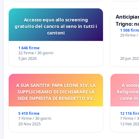
Anticipia
Accesso equo allo screening
Trigno: n
gratuito del cancro al seno in tutti i
rallenti 
1 508 fir
cantoni
29 Firme /
Racanati
1 646 firme
32 Firme / 30 giorni
5 Jan 2026
20 Jun 202
A SUA SANTITA' PAPA LEONE XIV: LA
A soste
SUPPLICHIAMO DI DICHIARARE LA
Religione
SEDE IMPEDITA DI BENEDETTO XVI
come ma
E/O DI FAR APRIRE IL RELATIVO
PROCESSO
5 410 firme
12 116 fi
7 Firme / 30 giorni
7 Firme / 
20 Nov 2025
13 Feb 20