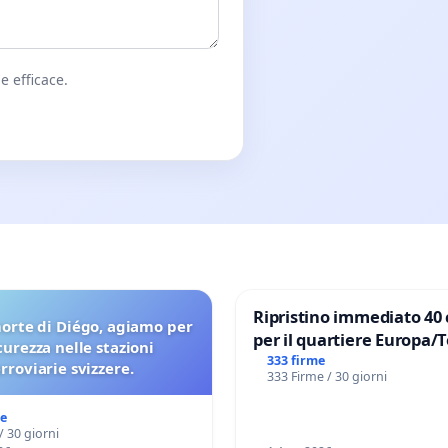
e efficace.
Ripristino immediato 40 
orte di Diégo, agiamo per
per il quartiere Europa/
icurezza nelle stazioni
di Aprilia
333 firme
erroviarie svizzere.
333 Firme / 30 giorni
me
/ 30 giorni