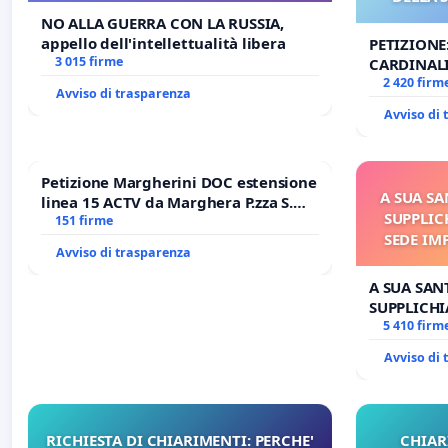
NO ALLA GUERRA CON LA RUSSIA,
appello dell'intellettualità libera
PETIZIONE
3 015 firme
CARDINALI
DELLA SED
2 420 firm
Avviso di trasparenza
Avviso di
Petizione Margherini DOC estensione
A SUA SA
linea 15 ACTV da Marghera P.zza S.
SUPPLIC
Antonio all'aeroporto Marco Polo
151 firme
SEDE IM
tariffa a € 1,50
Avviso di trasparenza
E/O DI
A SUA SANT
SUPPLICHI
SEDE IMPE
5 410 firm
DI FAR AP
Avviso di
RICHIESTA DI CHIARIMENTI: PERCHE'
CHIAR