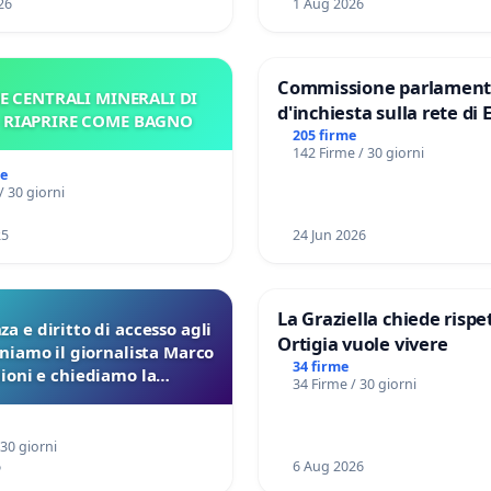
26
1 Aug 2026
Commissione parlament
E CENTRALI MINERALI DI
d'inchiesta sulla rete di 
– RIAPRIRE COME BAGNO
del Mossad: verità sugli 
205 firme
142 Firme / 30 giorni
Files
me
/ 30 giorni
25
24 Jun 2026
La Graziella chiede rispet
a e diritto di accesso agli
Ortigia vuole vivere
eniamo il giornalista Marco
34 firme
lioni e chiediamo la
34 Firme / 30 giorni
ione dei verbali Pfas-Pfba
a Pedemontana Veneta
 30 giorni
6
6 Aug 2026