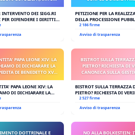
UDG)
: INTERVENTO DEI SIGG.RI
PETIZIONE PER LA REALIZZ
 PER DIFENDERE I DIRITTI
DELLA PROCESSIONE PUBBL
E APOSTOLICA (ART. 3 UDG)
e
CORPUS DOMINI A MILAN
2 186 firme
 trasparenza
Avviso di trasparenza
NTITA' PAPA LEONE XIV: LA
BISTROT SULLA TERRAZZ
HIAMO DI DICHIARARE LA
PIETRO? RICHIESTA DI V
PEDITA DI BENEDETTO XVI
CANONICA SULLA GESTI
 FAR APRIRE IL RELATIVO
CARD. GAMBETT
PROCESSO
ITA' PAPA LEONE XIV: LA
BISTROT SULLA TERRAZZA 
AMO DI DICHIARARE LA
PIETRO? RICHIESTA DI VERI
DITA DI BENEDETTO XVI E/O
e
CANONICA SULLA GESTION
2 527 firme
RIRE IL RELATIVO PROCESSO
CARD. GAMBETTI
 trasparenza
Avviso di trasparenza
IMENTO DOTTRINALE E
NO ALLA BOLKESTEIN: I