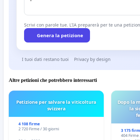
Scrivi con parole tue. L'IA preparerà per te una petizion
Genera la petizione
I tuoi dati restano tuoi
Privacy by design
Altre petizioni che potrebbero interessarti
Petizione per salvare la viticoltura
Dopo la m
svizzera
la s
f
4 108 firme
2 720 Firme / 30 giorni
3 175 fir
404 Firme 