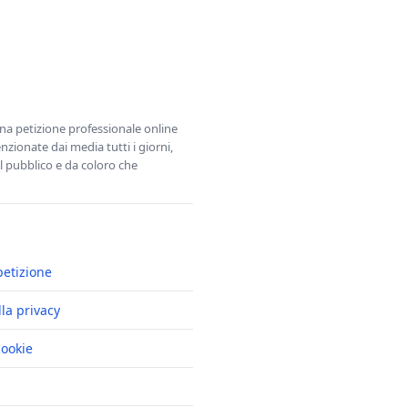
una petizione professionale online
zionate dai media tutti i giorni,
l pubblico e da coloro che
petizione
lla privacy
cookie