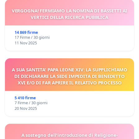
VERGOGNA! FERMIAMO LA NOMINA DI BASSETTI AI
VERTICI DELLA RICERCA PUBBLICA
14 869 firme
17 Firme / 30 giorni
11 Nov 2025
A SUA SANTITA' PAPA LEONE XIV: LA SUPPLICHIAMO
DI DICHIARARE LA SEDE IMPEDITA DI BENEDETTO
XVI E/O DI FAR APRIRE IL RELATIVO PROCESSO
5 410 firme
7 Firme / 30 giorni
20 Nov 2025
A sostegno dell'introduzione di Religione-