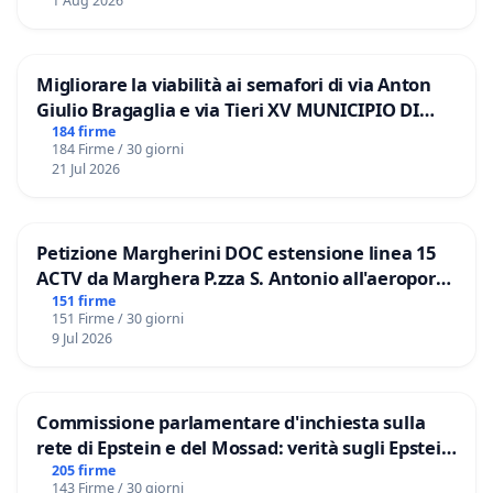
1 Aug 2026
Migliorare la viabilità ai semafori di via Anton
Giulio Bragaglia e via Tieri XV MUNICIPIO DI
ROMA
184 firme
184 Firme / 30 giorni
21 Jul 2026
Petizione Margherini DOC estensione linea 15
ACTV da Marghera P.zza S. Antonio all'aeroporto
Marco Polo tariffa a € 1,50
151 firme
151 Firme / 30 giorni
9 Jul 2026
Commissione parlamentare d'inchiesta sulla
rete di Epstein e del Mossad: verità sugli Epstein
Files
205 firme
143 Firme / 30 giorni