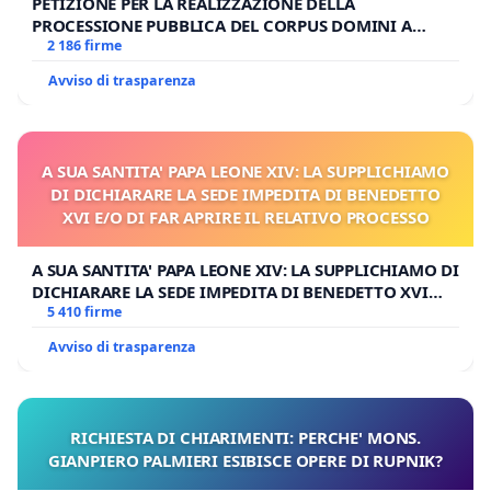
PETIZIONE PER LA REALIZZAZIONE DELLA
PROCESSIONE PUBBLICA DEL CORPUS DOMINI A
MILANO
2 186 firme
Avviso di trasparenza
A SUA SANTITA' PAPA LEONE XIV: LA SUPPLICHIAMO
DI DICHIARARE LA SEDE IMPEDITA DI BENEDETTO
XVI E/O DI FAR APRIRE IL RELATIVO PROCESSO
A SUA SANTITA' PAPA LEONE XIV: LA SUPPLICHIAMO DI
DICHIARARE LA SEDE IMPEDITA DI BENEDETTO XVI
E/O DI FAR APRIRE IL RELATIVO PROCESSO
5 410 firme
Avviso di trasparenza
RICHIESTA DI CHIARIMENTI: PERCHE' MONS.
GIANPIERO PALMIERI ESIBISCE OPERE DI RUPNIK?