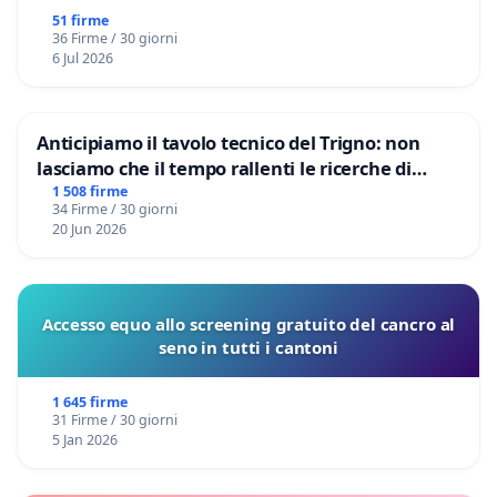
51 firme
36 Firme / 30 giorni
6 Jul 2026
Anticipiamo il tavolo tecnico del Trigno: non
lasciamo che il tempo rallenti le ricerche di
Domenico Racanati
1 508 firme
34 Firme / 30 giorni
20 Jun 2026
Accesso equo allo screening gratuito del cancro al
seno in tutti i cantoni
1 645 firme
31 Firme / 30 giorni
5 Jan 2026