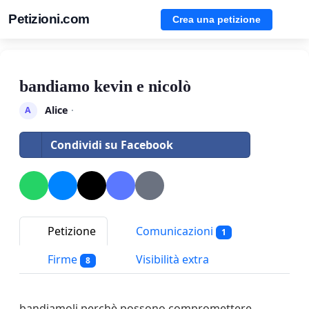
Petizioni.com
Crea una petizione
bandiamo kevin e nicolò
Alice
·
A
Condividi su Facebook
Petizione
Comunicazioni
1
Firme
Visibilità extra
8
bandiamoli perchè possono compromettere