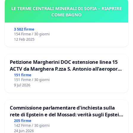
LE TERME CENTRALI MINERALI DI SOFIA – RIAPRIRE
COME BAGNO
3 502 firme
154 Firme / 30 giorni
12 Feb 2025
Petizione Margherini DOC estensione linea 15
ACTV da Marghera P.zza S. Antonio all'aeroporto
Marco Polo tariffa a € 1,50
151 firme
151 Firme / 30 giorni
9 Jul 2026
Commissione parlamentare d'inchiesta sulla
rete di Epstein e del Mossad: verità sugli Epstein
Files
205 firme
142 Firme / 30 giorni
24 Jun 2026