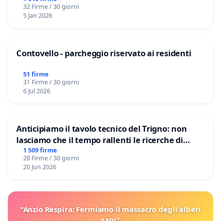
32 Firme / 30 giorni
5 Jan 2026
Contovello - parcheggio riservato ai residenti
51 firme
31 Firme / 30 giorni
6 Jul 2026
Anticipiamo il tavolo tecnico del Trigno: non
lasciamo che il tempo rallenti le ricerche di
Domenico Racanati
1 509 firme
28 Firme / 30 giorni
20 Jun 2026
"Anzio Respira: Fermiamo il massacro degli alberi
sani"