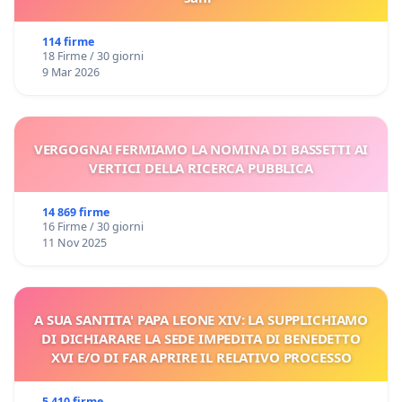
114 firme
18 Firme / 30 giorni
9 Mar 2026
VERGOGNA! FERMIAMO LA NOMINA DI BASSETTI AI
VERTICI DELLA RICERCA PUBBLICA
14 869 firme
16 Firme / 30 giorni
11 Nov 2025
A SUA SANTITA' PAPA LEONE XIV: LA SUPPLICHIAMO
DI DICHIARARE LA SEDE IMPEDITA DI BENEDETTO
XVI E/O DI FAR APRIRE IL RELATIVO PROCESSO
5 410 firme