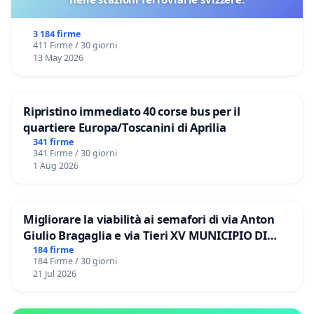
3 184 firme
411 Firme / 30 giorni
13 May 2026
Ripristino immediato 40 corse bus per il
quartiere Europa/Toscanini di Aprilia
341 firme
341 Firme / 30 giorni
1 Aug 2026
Migliorare la viabilità ai semafori di via Anton
Giulio Bragaglia e via Tieri XV MUNICIPIO DI
ROMA
184 firme
184 Firme / 30 giorni
21 Jul 2026