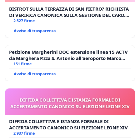
BISTROT SULLA TERRAZZA DI SAN PIETRO? RICHIESTA
DI VERIFICA CANONICA SULLA GESTIONE DEL CARD.
GAMBETTI
2 527 firme
Avviso di trasparenza
Petizione Margherini DOC estensione linea 15 ACTV
da Marghera P.zza S. Antonio all'aeroporto Marco
Polo tariffa a € 1,50
151 firme
Avviso di trasparenza
DIFFIDA COLLETTIVA E ISTANZA FORMALE DI
ACCERTAMENTO CANONICO SU ELEZIONE LEONE XIV
DIFFIDA COLLETTIVA E ISTANZA FORMALE DI
ACCERTAMENTO CANONICO SU ELEZIONE LEONE XIV
2 937 firme