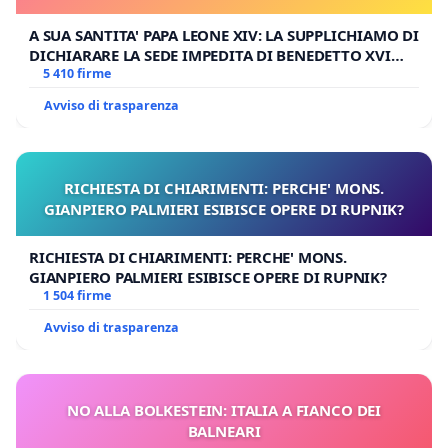
A SUA SANTITA' PAPA LEONE XIV: LA SUPPLICHIAMO DI
DICHIARARE LA SEDE IMPEDITA DI BENEDETTO XVI
E/O DI FAR APRIRE IL RELATIVO PROCESSO
5 410 firme
Avviso di trasparenza
RICHIESTA DI CHIARIMENTI: PERCHE' MONS.
GIANPIERO PALMIERI ESIBISCE OPERE DI RUPNIK?
RICHIESTA DI CHIARIMENTI: PERCHE' MONS.
GIANPIERO PALMIERI ESIBISCE OPERE DI RUPNIK?
1 504 firme
Avviso di trasparenza
NO ALLA BOLKESTEIN: ITALIA A FIANCO DEI
BALNEARI