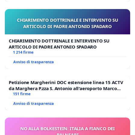
CHIARIMENTO DOTTRINALE E INTERVENTO SU
ARTICOLO DI PADRE ANTONIO SPADARO
CHIARIMENTO DOTTRINALE E INTERVENTO SU
ARTICOLO DI PADRE ANTONIO SPADARO
1 214 firme
Avviso di trasparenza
Petizione Margherini DOC estensione linea 15 ACTV
da Marghera P.zza S. Antonio all'aeroporto Marco
Polo tariffa a € 1,50
151 firme
Avviso di trasparenza
NO ALLA BOLKESTEIN: ITALIA A FIANCO DEI
BALNEARI