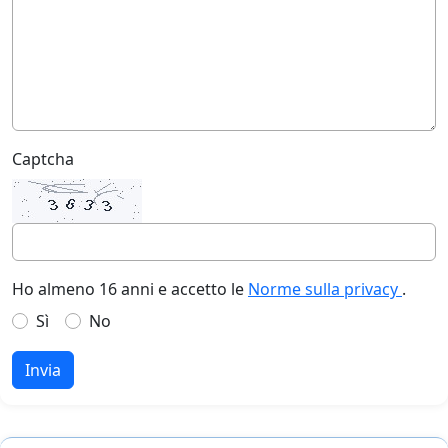
Captcha
Ho almeno 16 anni e accetto le
Norme sulla privacy
.
Sì
No
Invia