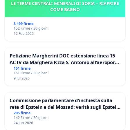
LE TERME CENTRALI MINERALI DI SOFIA – RIAPRIRE
COME BAGNO
3 499 firme
152 Firme / 30 giorni
12 Feb 2025
Petizione Margherini DOC estensione linea 15
ACTV da Marghera P.zza S. Antonio all'aeroporto
Marco Polo tariffa a € 1,50
151 firme
151 Firme / 30 giorni
9 Jul 2026
Commissione parlamentare d'inchiesta sulla
rete di Epstein e del Mossad: verità sugli Epstein
Files
205 firme
142 Firme / 30 giorni
24 Jun 2026