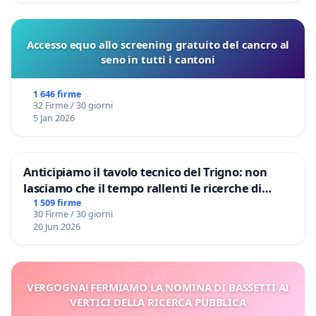
Accesso equo allo screening gratuito del cancro al
seno in tutti i cantoni
1 646 firme
32 Firme / 30 giorni
5 Jan 2026
Anticipiamo il tavolo tecnico del Trigno: non
lasciamo che il tempo rallenti le ricerche di
Domenico Racanati
1 509 firme
30 Firme / 30 giorni
20 Jun 2026
VERGOGNA! FERMIAMO LA NOMINA DI BASSETTI AI
VERTICI DELLA RICERCA PUBBLICA