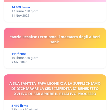
14 869 firme
17 Firme / 30 giorni
11 Nov 2025
"Anzio Respira: Fermiamo il massacro degli alberi
sani"
111 firme
15 Firme / 30 giorni
9 Mar 2026
A SUA SANTITA' PAPA LEONE XIV: LA SUPPLICHIAMO
DI DICHIARARE LA SEDE IMPEDITA DI BENEDETTO
XVI E/O DI FAR APRIRE IL RELATIVO PROCESSO
5 410 firme
7 Firme / 30 giorni