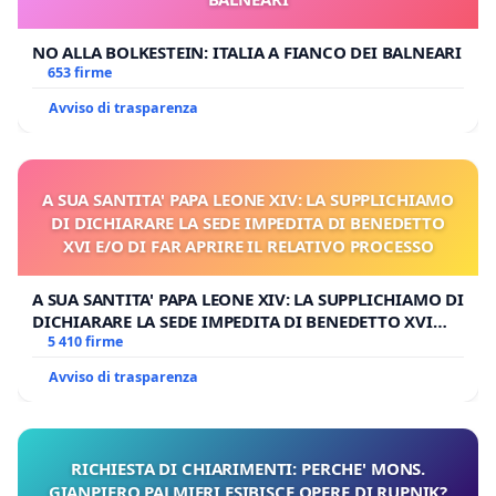
NO ALLA BOLKESTEIN: ITALIA A FIANCO DEI BALNEARI
653 firme
Avviso di trasparenza
A SUA SANTITA' PAPA LEONE XIV: LA SUPPLICHIAMO
DI DICHIARARE LA SEDE IMPEDITA DI BENEDETTO
XVI E/O DI FAR APRIRE IL RELATIVO PROCESSO
A SUA SANTITA' PAPA LEONE XIV: LA SUPPLICHIAMO DI
DICHIARARE LA SEDE IMPEDITA DI BENEDETTO XVI
E/O DI FAR APRIRE IL RELATIVO PROCESSO
5 410 firme
Avviso di trasparenza
RICHIESTA DI CHIARIMENTI: PERCHE' MONS.
GIANPIERO PALMIERI ESIBISCE OPERE DI RUPNIK?