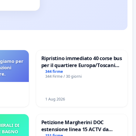
Ripristino immediato 40 corse bus
agiamo per
per il quartiere Europa/Toscanini
azioni
di Aprilia
344 firme
re.
344 Firme / 30 giorni
1 Aug 2026
Petizione Margherini DOC
ERALI DI
estensione linea 15 ACTV da
E BAGNO
151 firme