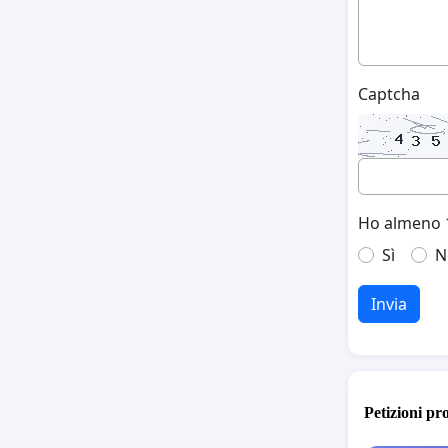
Captcha
Ho almeno 1
Sì
N
Invia
Petizioni pr