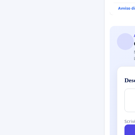
Avviso d
Des
Scriv