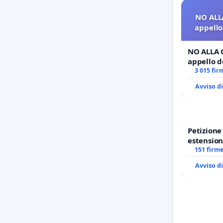
NO ALL
appello 
NO ALLA 
appello de
3 015 fir
Avviso d
Petizion
estension
Marghera 
151 firm
all'aerop
Avviso d
1,50