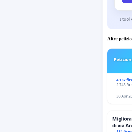
I tuoi
Altre petizi
Petizion
4 137 fi
2 748 Fir
30 Apr 2
Migliora
di via Anton Giulio Bra
184 firm