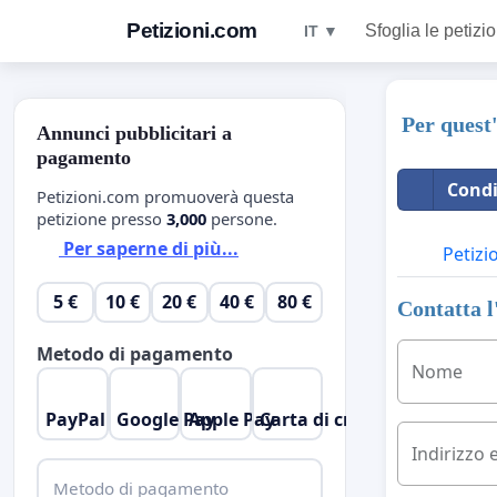
Petizioni.com
Sfoglia le petizio
IT ▼
Per quest
Annunci pubblicitari a
pagamento
Condi
Petizioni.com promuoverà questa
petizione presso
3,000
persone.
Per saperne di più...
Petizi
5 €
10 €
20 €
40 €
80 €
Contatta l
Metodo di pagamento
Nome
PayPal
Google Pay
Apple Pay
Carta di credito
Indirizzo 
Metodo di pagamento