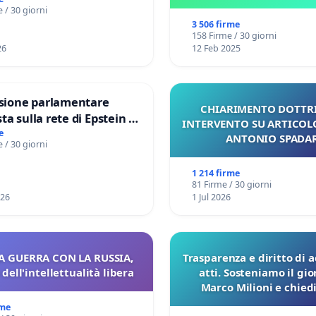
V MUNICIPIO DI ROMA
 / 30 giorni
3 506 firme
158 Firme / 30 giorni
26
12 Feb 2025
ione parlamentare
CHIARIMENTO DOTTRI
ta sulla rete di Epstein e
INTERVENTO SU ARTICOL
ad: verità sugli Epstein
e
ANTONIO SPADA
 / 30 giorni
1 214 firme
81 Firme / 30 giorni
026
1 Jul 2026
A GUERRA CON LA RUSSIA,
Trasparenza e diritto di a
dell'intellettualità libera
atti. Sosteniamo il gio
Marco Milioni e chied
pubblicazione dei verbal
rme