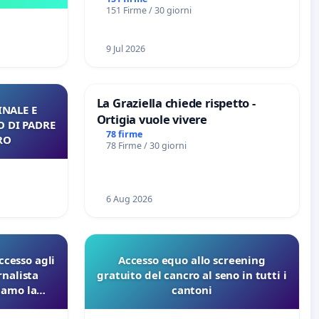
Marghera P.zza S. Antonio
151 Firme / 30 giorni
all'aeroporto Marco Polo tariffa a
€ 1,50
9 Jul 2026
La Graziella chiede rispetto -
NALE E
Ortigia vuole vivere
O DI PADRE
78 firme
RO
78 Firme / 30 giorni
6 Aug 2026
ccesso agli
Accesso equo allo screening
rnalista
gratuito del cancro al seno in tutti i
iamo la
cantoni
i Pfas-Pfba