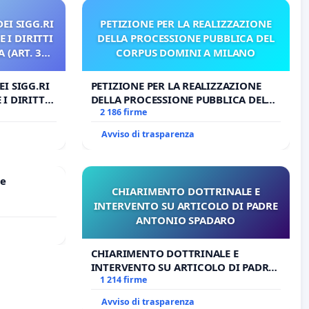
EI SIGG.RI
PETIZIONE PER LA REALIZZAZIONE
 I DIRITTI
DELLA PROCESSIONE PUBBLICA DEL
 (ART. 3
CORPUS DOMINI A MILANO
I SIGG.RI
PETIZIONE PER LA REALIZZAZIONE
I DIRITTI
DELLA PROCESSIONE PUBBLICA DEL
RT. 3 UDG)
CORPUS DOMINI A MILANO
2 186 firme
Avviso di trasparenza
le
CHIARIMENTO DOTTRINALE E
INTERVENTO SU ARTICOLO DI PADRE
ANTONIO SPADARO
CHIARIMENTO DOTTRINALE E
INTERVENTO SU ARTICOLO DI PADRE
ANTONIO SPADARO
1 214 firme
Avviso di trasparenza