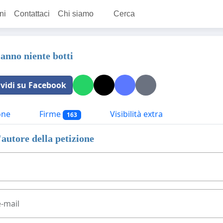
ni
Contattaci
Chi siamo
Cerca
'anno niente botti
vidi su Facebook
one
Firme
Visibilità extra
163
'autore della petizione
e-mail