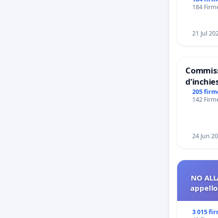
Tieri X
184 Firme
21 Jul 20
Commiss
d'inchies
del Moss
205 firm
142 Firme
Files
24 Jun 2
NO ALL
appello 
3 015 fi