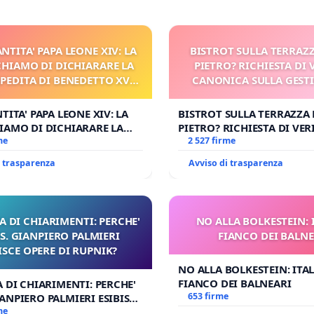
ANTITA' PAPA LEONE XIV: LA
BISTROT SULLA TERRAZZ
CHIAMO DI DICHIARARE LA
PIETRO? RICHIESTA DI 
MPEDITA DI BENEDETTO XVI
CANONICA SULLA GEST
I FAR APRIRE IL RELATIVO
CARD. GAMBETT
PROCESSO
TITA' PAPA LEONE XIV: LA
BISTROT SULLA TERRAZZA 
IAMO DI DICHIARARE LA
PIETRO? RICHIESTA DI VER
EDITA DI BENEDETTO XVI
me
CANONICA SULLA GESTION
2 527 firme
R APRIRE IL RELATIVO
CARD. GAMBETTI
i trasparenza
Avviso di trasparenza
O
A DI CHIARIMENTI: PERCHE'
NO ALLA BOLKESTEIN: 
. GIANPIERO PALMIERI
FIANCO DEI BALNE
ISCE OPERE DI RUPNIK?
NO ALLA BOLKESTEIN: ITAL
FIANCO DEI BALNEARI
A DI CHIARIMENTI: PERCHE'
653 firme
ANPIERO PALMIERI ESIBISCE
 RUPNIK?
me