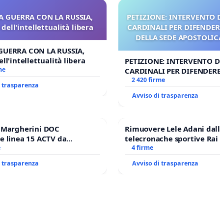
A GUERRA CON LA RUSSIA,
PETIZIONE: INTERVENTO D
dell'intellettualità libera
CARDINALI PER DIFENDERE
DELLA SEDE APOSTOLICA
UDG)
GUERRA CON LA RUSSIA,
ll'intellettualità libera
PETIZIONE: INTERVENTO DE
me
CARDINALI PER DIFENDERE 
DELLA SEDE APOSTOLICA (A
2 420 firme
i trasparenza
Avviso di trasparenza
e Margherini DOC
Rimuovere Lele Adani dal
e linea 15 ACTV da
telecronache sportive Rai
P.zza S. Antonio
e
4 firme
orto Marco Polo tariffa a €
i trasparenza
Avviso di trasparenza