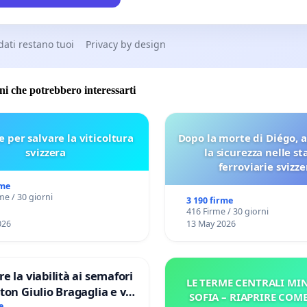
 dati restano tuoi
Privacy by design
oni che potrebbero interessarti
e per salvare la viticoltura
Dopo la morte di Diégo, 
svizzera
la sicurezza nelle st
ferroviarie svizze
rme
me / 30 giorni
3 190 firme
416 Firme / 30 giorni
026
13 May 2026
re la viabilità ai semafori
LE TERME CENTRALI MIN
gaglia e via
SOFIA – RIAPRIRE COM
e