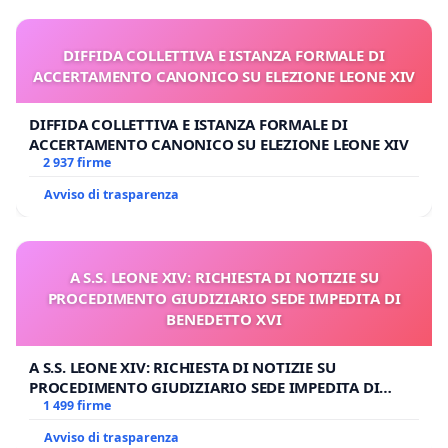
DIFFIDA COLLETTIVA E ISTANZA FORMALE DI
ACCERTAMENTO CANONICO SU ELEZIONE LEONE XIV
DIFFIDA COLLETTIVA E ISTANZA FORMALE DI
ACCERTAMENTO CANONICO SU ELEZIONE LEONE XIV
2 937 firme
Avviso di trasparenza
A S.S. LEONE XIV: RICHIESTA DI NOTIZIE SU
PROCEDIMENTO GIUDIZIARIO SEDE IMPEDITA DI
BENEDETTO XVI
A S.S. LEONE XIV: RICHIESTA DI NOTIZIE SU
PROCEDIMENTO GIUDIZIARIO SEDE IMPEDITA DI
BENEDETTO XVI
1 499 firme
Avviso di trasparenza