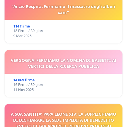
"Anzio Respira: Fermiamo il massacro degli alberi
sani"
114 firme
18 Firme / 30 giorni
9 Mar 2026
VERGOGNA! FERMIAMO LA NOMINA DI BASSETTI AI
VERTICI DELLA RICERCA PUBBLICA
14 869 firme
16 Firme / 30 giorni
11 Nov 2025
A SUA SANTITA' PAPA LEONE XIV: LA SUPPLICHIAMO
DI DICHIARARE LA SEDE IMPEDITA DI BENEDETTO
XVI E/O DI FAR APRIRE IL RELATIVO PROCESSO