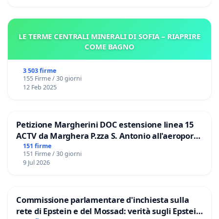
LE TERME CENTRALI MINERALI DI SOFIA – RIAPRIRE
COME BAGNO
3 503 firme
155 Firme / 30 giorni
12 Feb 2025
Petizione Margherini DOC estensione linea 15
ACTV da Marghera P.zza S. Antonio all'aeroporto
Marco Polo tariffa a € 1,50
151 firme
151 Firme / 30 giorni
9 Jul 2026
Commissione parlamentare d'inchiesta sulla
rete di Epstein e del Mossad: verità sugli Epstein