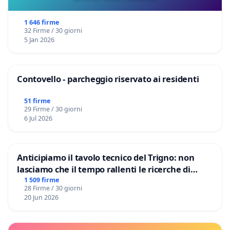
1 646 firme
32 Firme / 30 giorni
5 Jan 2026
Contovello - parcheggio riservato ai residenti
51 firme
29 Firme / 30 giorni
6 Jul 2026
Anticipiamo il tavolo tecnico del Trigno: non
lasciamo che il tempo rallenti le ricerche di
Domenico Racanati
1 509 firme
28 Firme / 30 giorni
20 Jun 2026