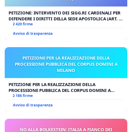
PETIZIONE: INTERVENTO DEI SIGG.RI CARDINALI PER
DIFENDERE I DIRITTI DELLA SEDE APOSTOLICA (ART. 3
UDG)
2 420 firme
Avviso di trasparenza
PETIZIONE PER LA REALIZZAZIONE DELLA
PROCESSIONE PUBBLICA DEL CORPUS DOMINI A
MILANO
PETIZIONE PER LA REALIZZAZIONE DELLA
PROCESSIONE PUBBLICA DEL CORPUS DOMINI A
MILANO
2 186 firme
Avviso di trasparenza
NO ALLA BOLKESTEIN: ITALIA A FIANCO DEI