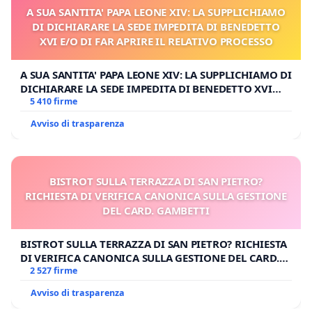
A SUA SANTITA' PAPA LEONE XIV: LA SUPPLICHIAMO
DI DICHIARARE LA SEDE IMPEDITA DI BENEDETTO
XVI E/O DI FAR APRIRE IL RELATIVO PROCESSO
A SUA SANTITA' PAPA LEONE XIV: LA SUPPLICHIAMO DI
DICHIARARE LA SEDE IMPEDITA DI BENEDETTO XVI
E/O DI FAR APRIRE IL RELATIVO PROCESSO
5 410 firme
Avviso di trasparenza
BISTROT SULLA TERRAZZA DI SAN PIETRO?
RICHIESTA DI VERIFICA CANONICA SULLA GESTIONE
DEL CARD. GAMBETTI
BISTROT SULLA TERRAZZA DI SAN PIETRO? RICHIESTA
DI VERIFICA CANONICA SULLA GESTIONE DEL CARD.
GAMBETTI
2 527 firme
Avviso di trasparenza