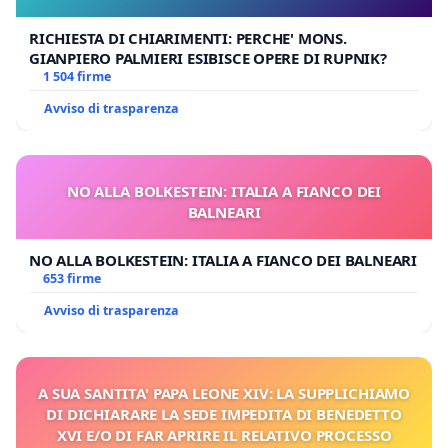
RICHIESTA DI CHIARIMENTI: PERCHE' MONS.
GIANPIERO PALMIERI ESIBISCE OPERE DI RUPNIK?
1 504 firme
Avviso di trasparenza
NO ALLA BOLKESTEIN: ITALIA A FIANCO DEI
BALNEARI
NO ALLA BOLKESTEIN: ITALIA A FIANCO DEI BALNEARI
653 firme
Avviso di trasparenza
A SUA SANTITA' PAPA LEONE XIV: LA SUPPLICHIAMO
DI DICHIARARE LA SEDE IMPEDITA DI BENEDETTO
XVI E/O DI FAR APRIRE IL RELATIVO PROCESSO