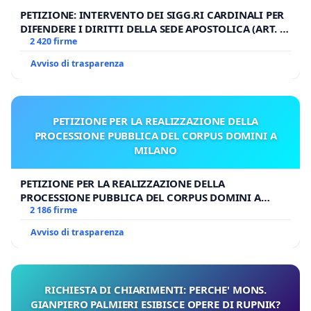
PETIZIONE: INTERVENTO DEI SIGG.RI CARDINALI PER
DIFENDERE I DIRITTI DELLA SEDE APOSTOLICA (ART. 3
UDG)
2 420 firme
Avviso di trasparenza
PETIZIONE PER LA REALIZZAZIONE DELLA
PROCESSIONE PUBBLICA DEL CORPUS DOMINI A
MILANO
PETIZIONE PER LA REALIZZAZIONE DELLA
PROCESSIONE PUBBLICA DEL CORPUS DOMINI A
MILANO
2 186 firme
Avviso di trasparenza
RICHIESTA DI CHIARIMENTI: PERCHE' MONS.
GIANPIERO PALMIERI ESIBISCE OPERE DI RUPNIK?