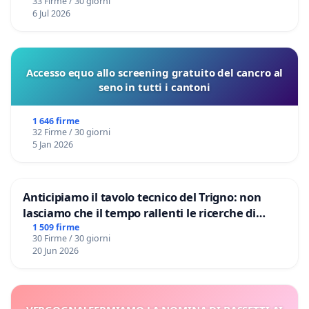
33 Firme / 30 giorni
6 Jul 2026
Accesso equo allo screening gratuito del cancro al
seno in tutti i cantoni
1 646 firme
32 Firme / 30 giorni
5 Jan 2026
Anticipiamo il tavolo tecnico del Trigno: non
lasciamo che il tempo rallenti le ricerche di
Domenico Racanati
1 509 firme
30 Firme / 30 giorni
20 Jun 2026