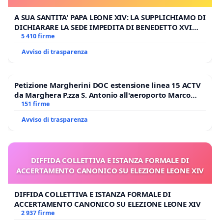
A SUA SANTITA' PAPA LEONE XIV: LA SUPPLICHIAMO DI
DICHIARARE LA SEDE IMPEDITA DI BENEDETTO XVI
E/O DI FAR APRIRE IL RELATIVO PROCESSO
5 410 firme
Avviso di trasparenza
Petizione Margherini DOC estensione linea 15 ACTV
da Marghera P.zza S. Antonio all'aeroporto Marco
Polo tariffa a € 1,50
151 firme
Avviso di trasparenza
DIFFIDA COLLETTIVA E ISTANZA FORMALE DI
ACCERTAMENTO CANONICO SU ELEZIONE LEONE XIV
DIFFIDA COLLETTIVA E ISTANZA FORMALE DI
ACCERTAMENTO CANONICO SU ELEZIONE LEONE XIV
2 937 firme