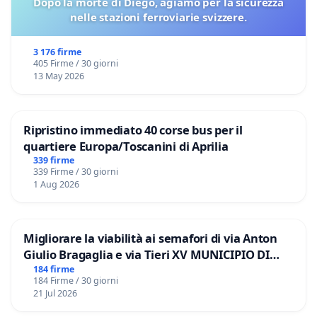
Dopo la morte di Diégo, agiamo per la sicurezza
nelle stazioni ferroviarie svizzere.
3 176 firme
405 Firme / 30 giorni
13 May 2026
Ripristino immediato 40 corse bus per il
quartiere Europa/Toscanini di Aprilia
339 firme
339 Firme / 30 giorni
1 Aug 2026
Migliorare la viabilità ai semafori di via Anton
Giulio Bragaglia e via Tieri XV MUNICIPIO DI
ROMA
184 firme
184 Firme / 30 giorni
21 Jul 2026