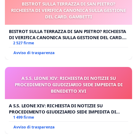
BISTROT SULLA TERRAZZA DI SAN PIETRO?
RICHIESTA DI VERIFICA CANONICA SULLA GESTIONE
DEL CARD. GAMBETTI
BISTROT SULLA TERRAZZA DI SAN PIETRO? RICHIESTA
DI VERIFICA CANONICA SULLA GESTIONE DEL CARD.
GAMBETTI
2 527 firme
Avviso di trasparenza
A S.S. LEONE XIV: RICHIESTA DI NOTIZIE SU
PROCEDIMENTO GIUDIZIARIO SEDE IMPEDITA DI
BENEDETTO XVI
A S.S. LEONE XIV: RICHIESTA DI NOTIZIE SU
PROCEDIMENTO GIUDIZIARIO SEDE IMPEDITA DI
BENEDETTO XVI
1 499 firme
Avviso di trasparenza