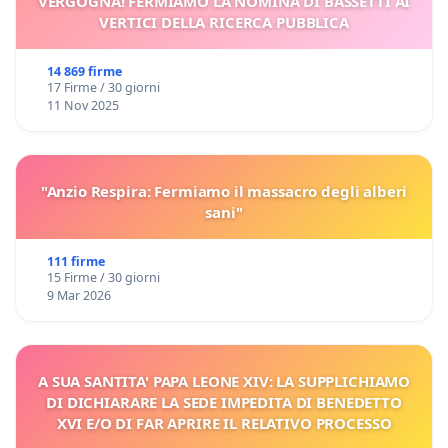
VERGOGNA! FERMIAMO LA NOMINA DI BASSETTI AI
VERTICI DELLA RICERCA PUBBLICA
14 869 firme
17 Firme / 30 giorni
11 Nov 2025
"Anzio Respira: Fermiamo il massacro degli alberi
sani"
111 firme
15 Firme / 30 giorni
9 Mar 2026
A SUA SANTITA' PAPA LEONE XIV: LA SUPPLICHIAMO
DI DICHIARARE LA SEDE IMPEDITA DI BENEDETTO
XVI E/O DI FAR APRIRE IL RELATIVO PROCESSO