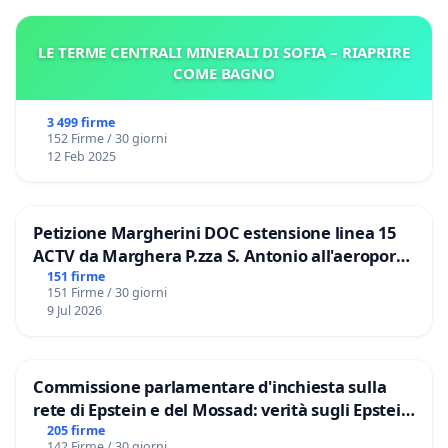
LE TERME CENTRALI MINERALI DI SOFIA – RIAPRIRE
COME BAGNO
3 499 firme
152 Firme / 30 giorni
12 Feb 2025
Petizione Margherini DOC estensione linea 15
ACTV da Marghera P.zza S. Antonio all'aeroporto
Marco Polo tariffa a € 1,50
151 firme
151 Firme / 30 giorni
9 Jul 2026
Commissione parlamentare d'inchiesta sulla
rete di Epstein e del Mossad: verità sugli Epstein
Files
205 firme
142 Firme / 30 giorni