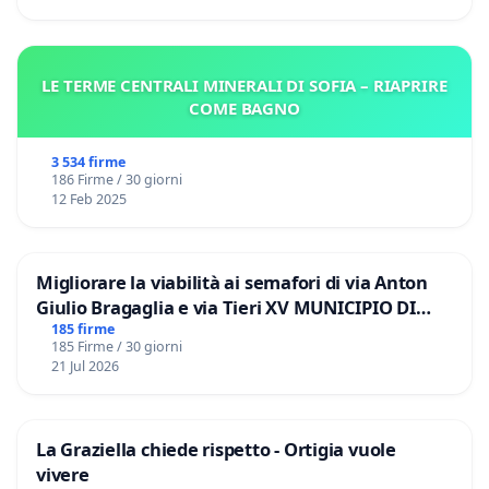
LE TERME CENTRALI MINERALI DI SOFIA – RIAPRIRE
COME BAGNO
3 534 firme
186 Firme / 30 giorni
12 Feb 2025
Migliorare la viabilità ai semafori di via Anton
Giulio Bragaglia e via Tieri XV MUNICIPIO DI
ROMA
185 firme
185 Firme / 30 giorni
21 Jul 2026
La Graziella chiede rispetto - Ortigia vuole
vivere