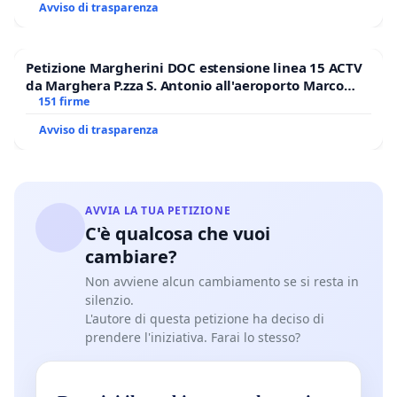
Avviso di trasparenza
Petizione Margherini DOC estensione linea 15 ACTV
da Marghera P.zza S. Antonio all'aeroporto Marco
Polo tariffa a € 1,50
151 firme
Avviso di trasparenza
AVVIA LA TUA PETIZIONE
C'è qualcosa che vuoi
cambiare?
Non avviene alcun cambiamento se si resta in
silenzio.
L'autore di questa petizione ha deciso di
prendere l'iniziativa. Farai lo stesso?