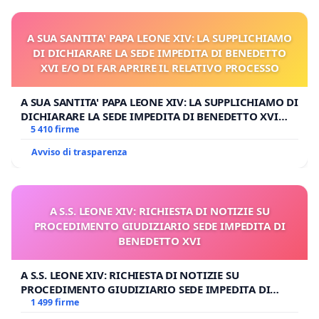
A SUA SANTITA' PAPA LEONE XIV: LA SUPPLICHIAMO
DI DICHIARARE LA SEDE IMPEDITA DI BENEDETTO
XVI E/O DI FAR APRIRE IL RELATIVO PROCESSO
A SUA SANTITA' PAPA LEONE XIV: LA SUPPLICHIAMO DI
DICHIARARE LA SEDE IMPEDITA DI BENEDETTO XVI
E/O DI FAR APRIRE IL RELATIVO PROCESSO
5 410 firme
Avviso di trasparenza
A S.S. LEONE XIV: RICHIESTA DI NOTIZIE SU
PROCEDIMENTO GIUDIZIARIO SEDE IMPEDITA DI
BENEDETTO XVI
A S.S. LEONE XIV: RICHIESTA DI NOTIZIE SU
PROCEDIMENTO GIUDIZIARIO SEDE IMPEDITA DI
BENEDETTO XVI
1 499 firme