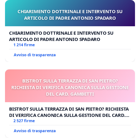
CHIARIMENTO DOTTRINALE E INTERVENTO SU
ARTICOLO DI PADRE ANTONIO SPADARO
CHIARIMENTO DOTTRINALE E INTERVENTO SU
ARTICOLO DI PADRE ANTONIO SPADARO
1 214 firme
Avviso di trasparenza
BISTROT SULLA TERRAZZA DI SAN PIETRO?
RICHIESTA DI VERIFICA CANONICA SULLA GESTIONE
DEL CARD. GAMBETTI
BISTROT SULLA TERRAZZA DI SAN PIETRO? RICHIESTA
DI VERIFICA CANONICA SULLA GESTIONE DEL CARD.
GAMBETTI
2 527 firme
Avviso di trasparenza