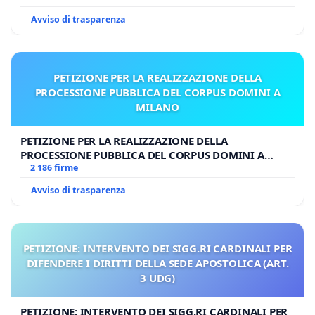
Avviso di trasparenza
PETIZIONE PER LA REALIZZAZIONE DELLA
PROCESSIONE PUBBLICA DEL CORPUS DOMINI A
MILANO
PETIZIONE PER LA REALIZZAZIONE DELLA
PROCESSIONE PUBBLICA DEL CORPUS DOMINI A
MILANO
2 186 firme
Avviso di trasparenza
PETIZIONE: INTERVENTO DEI SIGG.RI CARDINALI PER
DIFENDERE I DIRITTI DELLA SEDE APOSTOLICA (ART.
3 UDG)
PETIZIONE: INTERVENTO DEI SIGG.RI CARDINALI PER