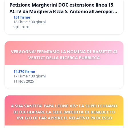
Petizione Margherini DOC estensione linea 15
ACTV da Marghera P.zza S. Antonio all'aeroporto
Marco Polo tariffa a € 1,50
151 firme
18 Firme / 30 giorni
9 Jul 2026
VERGOGNA! FERMIAMO LA NOMINA DI BASSETTI AI
VERTICI DELLA RICERCA PUBBLICA
14 870 firme
17 Firme / 30 giorni
11 Nov 2025
A SUA SANTITA' PAPA LEONE XIV: LA SUPPLICHIAMO
DI DICHIARARE LA SEDE IMPEDITA DI BENEDETTO
XVI E/O DI FAR APRIRE IL RELATIVO PROCESSO