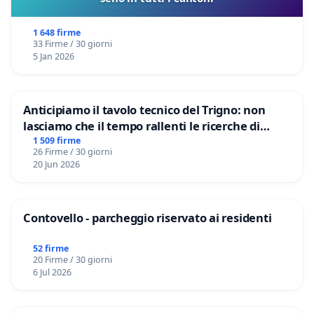
1 648 firme
33 Firme / 30 giorni
5 Jan 2026
Anticipiamo il tavolo tecnico del Trigno: non
lasciamo che il tempo rallenti le ricerche di
Domenico Racanati
1 509 firme
26 Firme / 30 giorni
20 Jun 2026
Contovello - parcheggio riservato ai residenti
52 firme
20 Firme / 30 giorni
6 Jul 2026