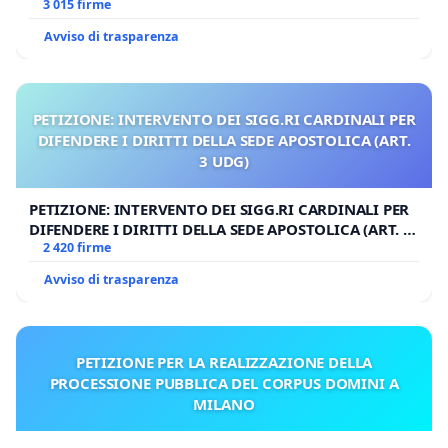
3 015 firme
Avviso di trasparenza
PETIZIONE: INTERVENTO DEI SIGG.RI CARDINALI PER
DIFENDERE I DIRITTI DELLA SEDE APOSTOLICA (ART.
3 UDG)
PETIZIONE: INTERVENTO DEI SIGG.RI CARDINALI PER
DIFENDERE I DIRITTI DELLA SEDE APOSTOLICA (ART. 3
UDG)
2 420 firme
Avviso di trasparenza
PETIZIONE PER LA REALIZZAZIONE DELLA
PROCESSIONE PUBBLICA DEL CORPUS DOMINI A
MILANO