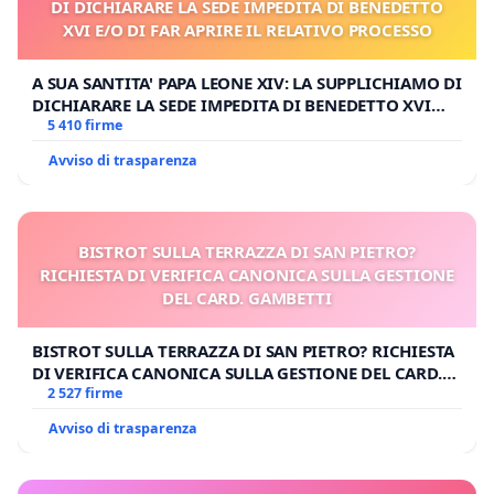
DI DICHIARARE LA SEDE IMPEDITA DI BENEDETTO
XVI E/O DI FAR APRIRE IL RELATIVO PROCESSO
A SUA SANTITA' PAPA LEONE XIV: LA SUPPLICHIAMO DI
DICHIARARE LA SEDE IMPEDITA DI BENEDETTO XVI
E/O DI FAR APRIRE IL RELATIVO PROCESSO
5 410 firme
Avviso di trasparenza
BISTROT SULLA TERRAZZA DI SAN PIETRO?
RICHIESTA DI VERIFICA CANONICA SULLA GESTIONE
DEL CARD. GAMBETTI
BISTROT SULLA TERRAZZA DI SAN PIETRO? RICHIESTA
DI VERIFICA CANONICA SULLA GESTIONE DEL CARD.
GAMBETTI
2 527 firme
Avviso di trasparenza