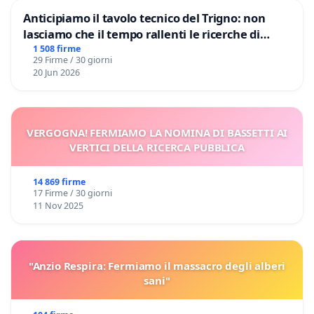
Anticipiamo il tavolo tecnico del Trigno: non
lasciamo che il tempo rallenti le ricerche di
Domenico Racanati
1 508 firme
29 Firme / 30 giorni
20 Jun 2026
VERGOGNA! FERMIAMO LA NOMINA DI BASSETTI AI
VERTICI DELLA RICERCA PUBBLICA
14 869 firme
17 Firme / 30 giorni
11 Nov 2025
"Anzio Respira: Fermiamo il massacro degli alberi
sani"