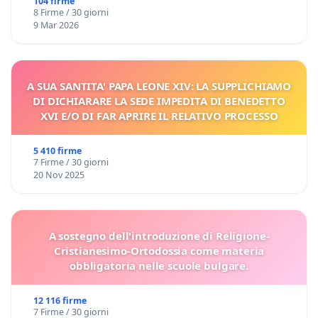
104 firme
8 Firme / 30 giorni
9 Mar 2026
A SUA SANTITA' PAPA LEONE XIV: LA SUPPLICHIAMO
DI DICHIARARE LA SEDE IMPEDITA DI BENEDETTO
XVI E/O DI FAR APRIRE IL RELATIVO PROCESSO
5 410 firme
7 Firme / 30 giorni
20 Nov 2025
A sostegno dell'introduzione di Religione-
Cristianesimo-Ortodossia come materia
obbligatoria nelle scuole bulgare.
12 116 firme
7 Firme / 30 giorni