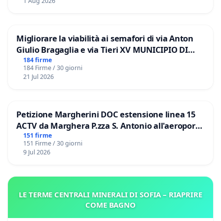
1 Aug 2026
Migliorare la viabilità ai semafori di via Anton
Giulio Bragaglia e via Tieri XV MUNICIPIO DI
ROMA
184 firme
184 Firme / 30 giorni
21 Jul 2026
Petizione Margherini DOC estensione linea 15
ACTV da Marghera P.zza S. Antonio all'aeroporto
Marco Polo tariffa a € 1,50
151 firme
151 Firme / 30 giorni
9 Jul 2026
LE TERME CENTRALI MINERALI DI SOFIA – RIAPRIRE
COME BAGNO