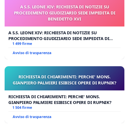
A S.S. LEONE XIV: RICHIESTA DI NOTIZIE SU
PROCEDIMENTO GIUDIZIARIO SEDE IMPEDITA DI
BENEDETTO XVI
A S.S. LEONE XIV: RICHIESTA DI NOTIZIE SU
PROCEDIMENTO GIUDIZIARIO SEDE IMPEDITA DI
BENEDETTO XVI
1 499 firme
Avviso di trasparenza
RICHIESTA DI CHIARIMENTI: PERCHE' MONS.
GIANPIERO PALMIERI ESIBISCE OPERE DI RUPNIK?
RICHIESTA DI CHIARIMENTI: PERCHE' MONS.
GIANPIERO PALMIERI ESIBISCE OPERE DI RUPNIK?
1 504 firme
Avviso di trasparenza