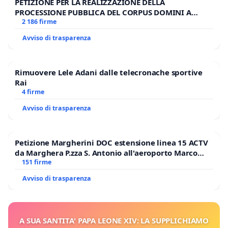
PETIZIONE PER LA REALIZZAZIONE DELLA
PROCESSIONE PUBBLICA DEL CORPUS DOMINI A
MILANO
2 186 firme
Avviso di trasparenza
Rimuovere Lele Adani dalle telecronache sportive
Rai
4 firme
Avviso di trasparenza
Petizione Margherini DOC estensione linea 15 ACTV
da Marghera P.zza S. Antonio all'aeroporto Marco
Polo tariffa a € 1,50
151 firme
Avviso di trasparenza
A SUA SANTITA' PAPA LEONE XIV: LA SUPPLICHIAMO