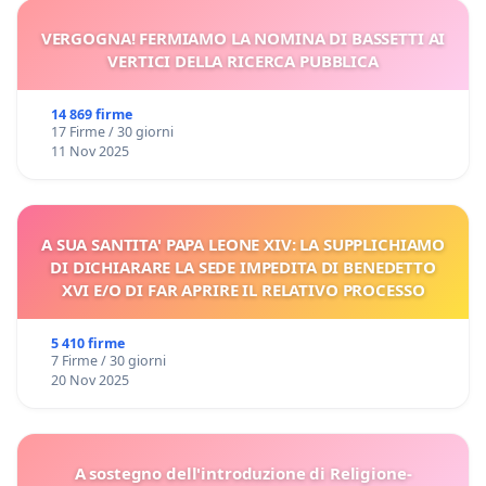
VERGOGNA! FERMIAMO LA NOMINA DI BASSETTI AI
VERTICI DELLA RICERCA PUBBLICA
14 869 firme
17 Firme / 30 giorni
11 Nov 2025
A SUA SANTITA' PAPA LEONE XIV: LA SUPPLICHIAMO
DI DICHIARARE LA SEDE IMPEDITA DI BENEDETTO
XVI E/O DI FAR APRIRE IL RELATIVO PROCESSO
5 410 firme
7 Firme / 30 giorni
20 Nov 2025
A sostegno dell'introduzione di Religione-