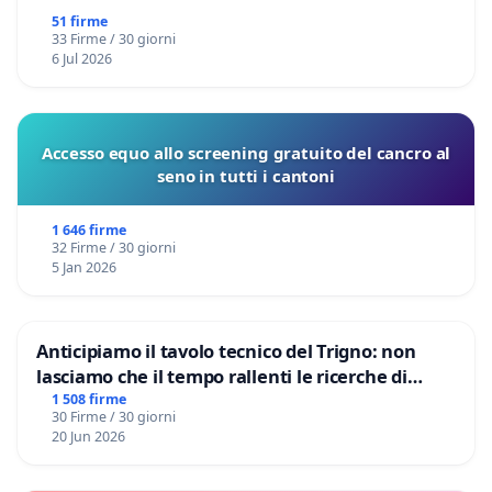
51 firme
33 Firme / 30 giorni
6 Jul 2026
Accesso equo allo screening gratuito del cancro al
seno in tutti i cantoni
1 646 firme
32 Firme / 30 giorni
5 Jan 2026
Anticipiamo il tavolo tecnico del Trigno: non
lasciamo che il tempo rallenti le ricerche di
Domenico Racanati
1 508 firme
30 Firme / 30 giorni
20 Jun 2026