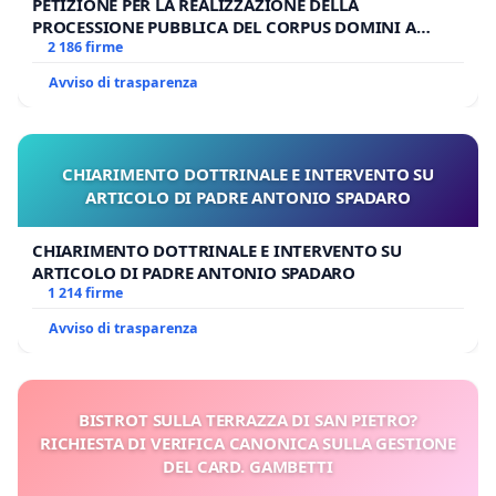
PETIZIONE PER LA REALIZZAZIONE DELLA
PROCESSIONE PUBBLICA DEL CORPUS DOMINI A
MILANO
2 186 firme
Avviso di trasparenza
CHIARIMENTO DOTTRINALE E INTERVENTO SU
ARTICOLO DI PADRE ANTONIO SPADARO
CHIARIMENTO DOTTRINALE E INTERVENTO SU
ARTICOLO DI PADRE ANTONIO SPADARO
1 214 firme
Avviso di trasparenza
BISTROT SULLA TERRAZZA DI SAN PIETRO?
RICHIESTA DI VERIFICA CANONICA SULLA GESTIONE
DEL CARD. GAMBETTI