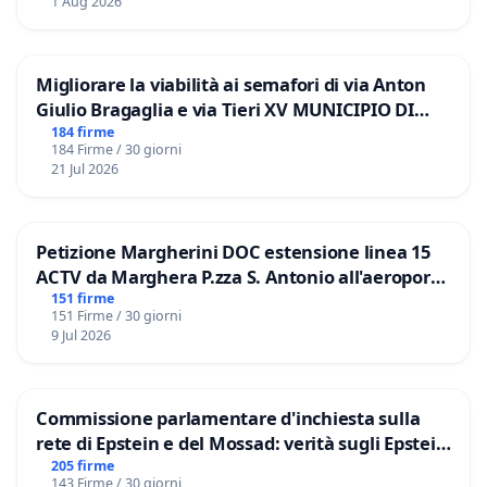
1 Aug 2026
Migliorare la viabilità ai semafori di via Anton
Giulio Bragaglia e via Tieri XV MUNICIPIO DI
ROMA
184 firme
184 Firme / 30 giorni
21 Jul 2026
Petizione Margherini DOC estensione linea 15
ACTV da Marghera P.zza S. Antonio all'aeroporto
Marco Polo tariffa a € 1,50
151 firme
151 Firme / 30 giorni
9 Jul 2026
Commissione parlamentare d'inchiesta sulla
rete di Epstein e del Mossad: verità sugli Epstein
Files
205 firme
143 Firme / 30 giorni