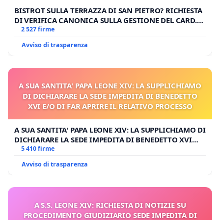
BISTROT SULLA TERRAZZA DI SAN PIETRO? RICHIESTA
DI VERIFICA CANONICA SULLA GESTIONE DEL CARD.
GAMBETTI
2 527 firme
Avviso di trasparenza
A SUA SANTITA' PAPA LEONE XIV: LA SUPPLICHIAMO
DI DICHIARARE LA SEDE IMPEDITA DI BENEDETTO
XVI E/O DI FAR APRIRE IL RELATIVO PROCESSO
A SUA SANTITA' PAPA LEONE XIV: LA SUPPLICHIAMO DI
DICHIARARE LA SEDE IMPEDITA DI BENEDETTO XVI
E/O DI FAR APRIRE IL RELATIVO PROCESSO
5 410 firme
Avviso di trasparenza
A S.S. LEONE XIV: RICHIESTA DI NOTIZIE SU
PROCEDIMENTO GIUDIZIARIO SEDE IMPEDITA DI