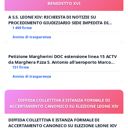
BENEDETTO XVI
A S.S. LEONE XIV: RICHIESTA DI NOTIZIE SU
PROCEDIMENTO GIUDIZIARIO SEDE IMPEDITA DI
BENEDETTO XVI
1 499 firme
Avviso di trasparenza
Petizione Margherini DOC estensione linea 15 ACTV
da Marghera P.zza S. Antonio all'aeroporto Marco
Polo tariffa a € 1,50
151 firme
Avviso di trasparenza
DIFFIDA COLLETTIVA E ISTANZA FORMALE DI
ACCERTAMENTO CANONICO SU ELEZIONE LEONE XIV
DIFFIDA COLLETTIVA E ISTANZA FORMALE DI
ACCERTAMENTO CANONICO SU ELEZIONE LEONE XIV