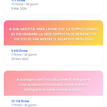
111 firme
15 Firme / 30 giorni
9 Mar 2026
A SUA SANTITA' PAPA LEONE XIV: LA SUPPLICHIAMO
DI DICHIARARE LA SEDE IMPEDITA DI BENEDETTO
XVI E/O DI FAR APRIRE IL RELATIVO PROCESSO
5 410 firme
7 Firme / 30 giorni
20 Nov 2025
A sostegno dell'introduzione di Religione-
Cristianesimo-Ortodossia come materia
obbligatoria nelle scuole bulgare.
12 116 firme
7 Firme / 30 giorni