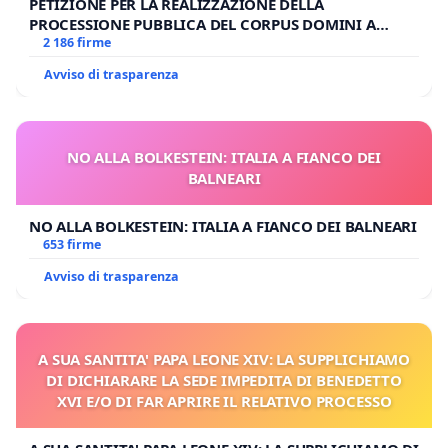
PETIZIONE PER LA REALIZZAZIONE DELLA
PROCESSIONE PUBBLICA DEL CORPUS DOMINI A
MILANO
2 186 firme
Avviso di trasparenza
NO ALLA BOLKESTEIN: ITALIA A FIANCO DEI
BALNEARI
NO ALLA BOLKESTEIN: ITALIA A FIANCO DEI BALNEARI
653 firme
Avviso di trasparenza
A SUA SANTITA' PAPA LEONE XIV: LA SUPPLICHIAMO
DI DICHIARARE LA SEDE IMPEDITA DI BENEDETTO
XVI E/O DI FAR APRIRE IL RELATIVO PROCESSO