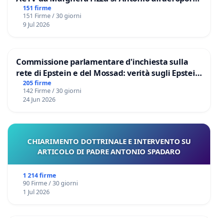
Marco Polo tariffa a € 1,50
151 firme
151 Firme / 30 giorni
9 Jul 2026
Commissione parlamentare d'inchiesta sulla
rete di Epstein e del Mossad: verità sugli Epstein
Files
205 firme
142 Firme / 30 giorni
24 Jun 2026
CHIARIMENTO DOTTRINALE E INTERVENTO SU
ARTICOLO DI PADRE ANTONIO SPADARO
1 214 firme
90 Firme / 30 giorni
1 Jul 2026