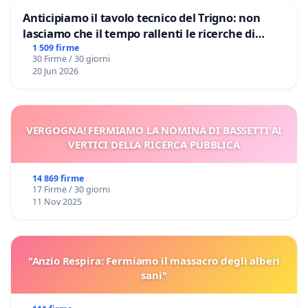
Anticipiamo il tavolo tecnico del Trigno: non
lasciamo che il tempo rallenti le ricerche di
Domenico Racanati
1 509 firme
30 Firme / 30 giorni
20 Jun 2026
VERGOGNA! FERMIAMO LA NOMINA DI BASSETTI AI
VERTICI DELLA RICERCA PUBBLICA
14 869 firme
17 Firme / 30 giorni
11 Nov 2025
"Anzio Respira: Fermiamo il massacro degli alberi
sani"