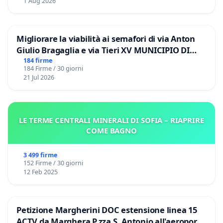
1 Aug 2026
Migliorare la viabilità ai semafori di via Anton
Giulio Bragaglia e via Tieri XV MUNICIPIO DI
ROMA
184 firme
184 Firme / 30 giorni
21 Jul 2026
LE TERME CENTRALI MINERALI DI SOFIA – RIAPRIRE
COME BAGNO
3 499 firme
152 Firme / 30 giorni
12 Feb 2025
Petizione Margherini DOC estensione linea 15
ACTV da Marghera P.zza S. Antonio all'aeroporto