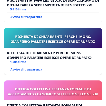
A SUA SANTITA' PAPA LEONE XIV: LA SUPPLICHIAMO DI
DICHIARARE LA SEDE IMPEDITA DI BENEDETTO XVI
E/O DI FAR APRIRE IL RELATIVO PROCESSO
5 410 firme
Avviso di trasparenza
RICHIESTA DI CHIARIMENTI: PERCHE' MONS.
GIANPIERO PALMIERI ESIBISCE OPERE DI RUPNIK?
RICHIESTA DI CHIARIMENTI: PERCHE' MONS.
GIANPIERO PALMIERI ESIBISCE OPERE DI RUPNIK?
1 504 firme
Avviso di trasparenza
DIFFIDA COLLETTIVA E ISTANZA FORMALE DI
ACCERTAMENTO CANONICO SU ELEZIONE LEONE XIV
DIFFIDA COLLETTIVA E ISTANZA FORMALE DI