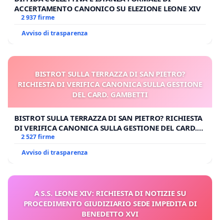
ACCERTAMENTO CANONICO SU ELEZIONE LEONE XIV
2 937 firme
Avviso di trasparenza
BISTROT SULLA TERRAZZA DI SAN PIETRO?
RICHIESTA DI VERIFICA CANONICA SULLA GESTIONE
DEL CARD. GAMBETTI
BISTROT SULLA TERRAZZA DI SAN PIETRO? RICHIESTA
DI VERIFICA CANONICA SULLA GESTIONE DEL CARD.
GAMBETTI
2 527 firme
Avviso di trasparenza
A S.S. LEONE XIV: RICHIESTA DI NOTIZIE SU
PROCEDIMENTO GIUDIZIARIO SEDE IMPEDITA DI
BENEDETTO XVI