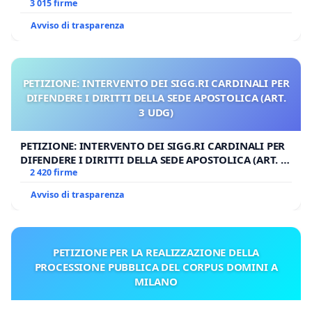
3 015 firme
Avviso di trasparenza
PETIZIONE: INTERVENTO DEI SIGG.RI CARDINALI PER
DIFENDERE I DIRITTI DELLA SEDE APOSTOLICA (ART.
3 UDG)
PETIZIONE: INTERVENTO DEI SIGG.RI CARDINALI PER
DIFENDERE I DIRITTI DELLA SEDE APOSTOLICA (ART. 3
UDG)
2 420 firme
Avviso di trasparenza
PETIZIONE PER LA REALIZZAZIONE DELLA
PROCESSIONE PUBBLICA DEL CORPUS DOMINI A
MILANO