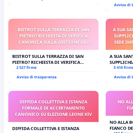
Avviso di
BISTROT SULLA TERRAZZA DI SAN
A SUA SA
PIETRO? RICHIESTA DI VERIFICA
SUPPLIC
CANONICA SULLA GESTIONE DEL
SEDE IM
CARD. GAMBETTI
E/O DI
BISTROT SULLA TERRAZZA DI SAN
A SUA SANT
PIETRO? RICHIESTA DI VERIFICA
SUPPLICHI
CANONICA SULLA GESTIONE DEL
2 527 firme
SEDE IMPE
5 410 firm
CARD. GAMBETTI
DI FAR AP
Avviso di trasparenza
Avviso di
DIFFIDA COLLETTIVA E ISTANZA
NO ALL
FORMALE DI ACCERTAMENTO
FI
CANONICO SU ELEZIONE LEONE XIV
NO ALLA B
FIANCO DE
DIFFIDA COLLETTIVA E ISTANZA