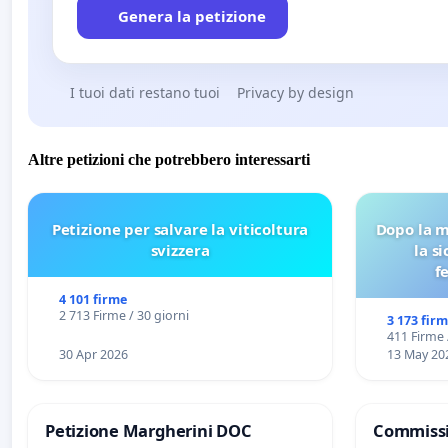
Genera la petizione
I tuoi dati restano tuoi
Privacy by design
Altre petizioni che potrebbero interessarti
Petizione per salvare la viticoltura
Dopo la m
svizzera
la s
f
4 101 firme
2 713 Firme / 30 giorni
3 173 fir
411 Firme 
30 Apr 2026
13 May 20
Petizione Margherini DOC
Commissi