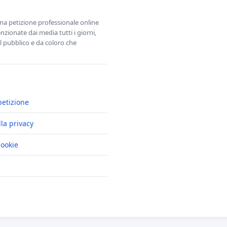
una petizione professionale online
zionate dai media tutti i giorni,
l pubblico e da coloro che
petizione
lla privacy
cookie