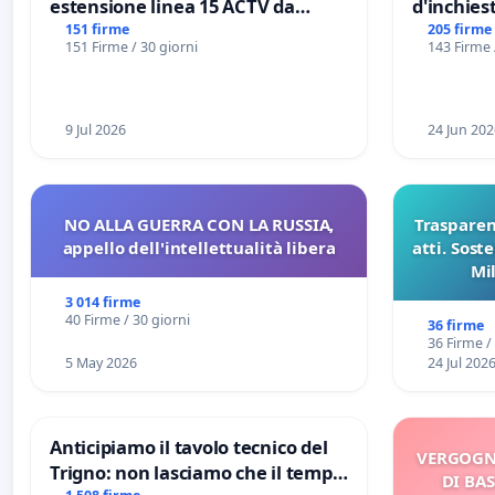
estensione linea 15 ACTV da
d'inchiest
Marghera P.zza S. Antonio
del Mossa
151 firme
205 firme
151 Firme / 30 giorni
143 Firme 
all'aeroporto Marco Polo tariffa a
Files
€ 1,50
9 Jul 2026
24 Jun 202
NO ALLA GUERRA CON LA RUSSIA,
Trasparenz
appello dell'intellettualità libera
atti. Sost
Mi
pubblicaz
3 014 firme
sull
40 Firme / 30 giorni
36 firme
36 Firme /
5 May 2026
24 Jul 202
Anticipiamo il tavolo tecnico del
VERGOGN
Trigno: non lasciamo che il tempo
DI BAS