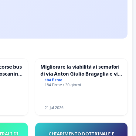
corse bus
Migliorare la viabilità ai semafori
Toscanini
di via Anton Giulio Bragaglia e via
Tieri XV MUNICIPIO DI ROMA
184 firme
184 Firme / 30 giorni
21 Jul 2026
ERALI DI
CHIARIMENTO DOTTRINALE E