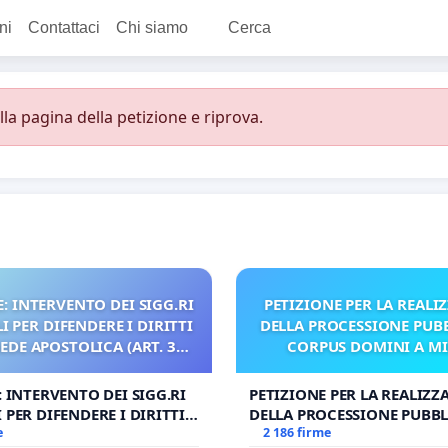
ni
Contattaci
Chi siamo
Cerca
a pagina della petizione e riprova.
: INTERVENTO DEI SIGG.RI
PETIZIONE PER LA REALI
 PER DIFENDERE I DIRITTI
DELLA PROCESSIONE PUBB
SEDE APOSTOLICA (ART. 3
CORPUS DOMINI A M
UDG)
: INTERVENTO DEI SIGG.RI
PETIZIONE PER LA REALIZZ
 PER DIFENDERE I DIRITTI
DELLA PROCESSIONE PUBBL
E APOSTOLICA (ART. 3 UDG)
e
CORPUS DOMINI A MILAN
2 186 firme