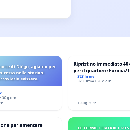
Ripristino immediato 40 
orte di Diégo, agiamo per
per il quartiere Europa/
icurezza nelle stazioni
di Aprilia
328 firme
erroviarie svizzere.
328 Firme / 30 giorni
me
/ 30 giorni
26
1 Aug 2026
one parlamentare
LE TERME CENTRALI MIN