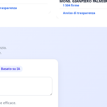
MONS. GIANPIERO PALMIERI
OPERE DI RUPNIK?
1 504 firme
 trasparenza
Avviso di trasparenza
nzio.
e.
Basato su IA
e efficace.