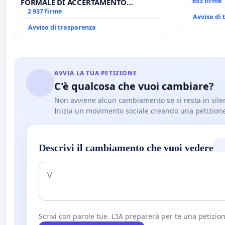
653 firme
FORMALE DI ACCERTAMENTO
CANONICO SU ELEZIONE LEONE XIV
2 937 firme
Avviso di
Avviso di trasparenza
AVVIA LA TUA PETIZIONE
C'è qualcosa che vuoi cambiare?
Non avviene alcun cambiamento se si resta in sile
Inizia un movimento sociale creando una petizion
Descrivi il cambiamento che vuoi vedere
Scrivi con parole tue. L'IA preparerà per te una petizion