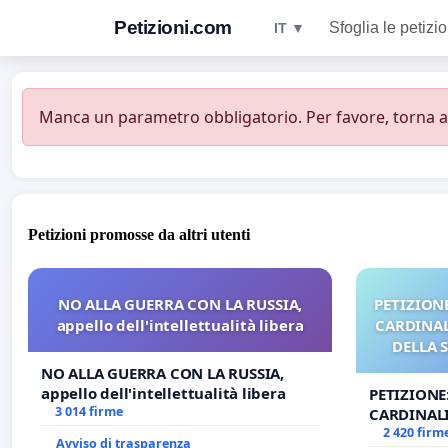
Petizioni.com
Sfoglia le petizio
IT ▼
Manca un parametro obbligatorio. Per favore, torna all
Petizioni promosse da altri utenti
NO ALLA GUERRA CON LA RUSSIA,
PETIZIONE
appello dell'intellettualità libera
CARDINALI
DELLA 
NO ALLA GUERRA CON LA RUSSIA,
appello dell'intellettualità libera
PETIZIONE
3 014 firme
CARDINALI
DELLA SED
2 420 firm
Avviso di trasparenza