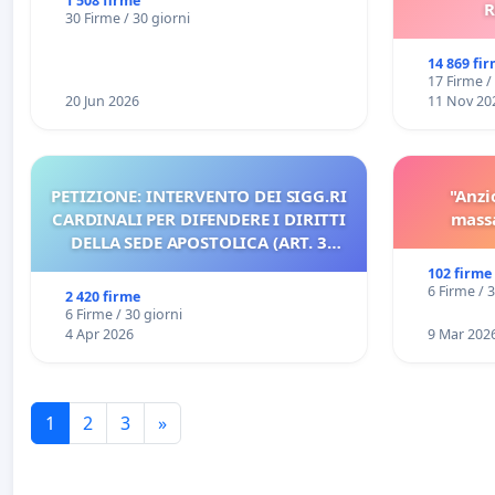
rallenti le ricerche di Domenico
1 508 firme
R
30 Firme / 30 giorni
Racanati
14 869 fi
17 Firme /
20 Jun 2026
11 Nov 20
PETIZIONE: INTERVENTO DEI SIGG.RI
"Anzi
CARDINALI PER DIFENDERE I DIRITTI
massa
DELLA SEDE APOSTOLICA (ART. 3
UDG)
102 firme
6 Firme / 
2 420 firme
6 Firme / 30 giorni
4 Apr 2026
9 Mar 202
1
2
3
»