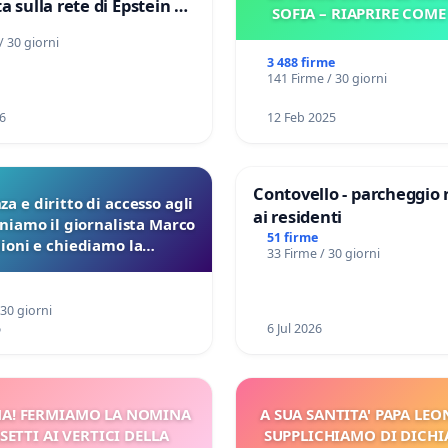
a sulla rete di Epstein e
SOFIA – RIAPRIRE COM
d: verità sugli Epstein
/ 30 giorni
3 488 firme
141 Firme / 30 giorni
6
12 Feb 2025
Contovello - parcheggio 
a e diritto di accesso agli
ai residenti
eniamo il giornalista Marco
51 firme
lioni e chiediamo la
33 Firme / 30 giorni
ione dei verbali Pfas-Pfba
a Pedemontana Veneta
 30 giorni
6
6 Jul 2026
A! FERMIAMO LA NOMINA
A SUA SANTITA' PAPA LEON
SETTI AI VERTICI DELLA
SUPPLICHIAMO DI DICHI