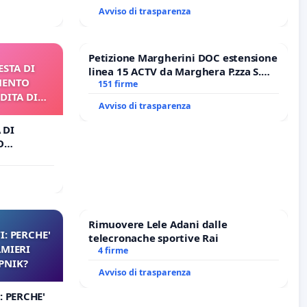
Avviso di trasparenza
Petizione Margherini DOC estensione
ESTA DI
linea 15 ACTV da Marghera P.zza S.
MENTO
Antonio all'aeroporto Marco Polo
151 firme
DITA DI
tariffa a € 1,50
Avviso di trasparenza
 DI
O
A DI
Rimuovere Lele Adani dalle
I: PERCHE'
telecronache sportive Rai
LMIERI
4 firme
UPNIK?
Avviso di trasparenza
: PERCHE'