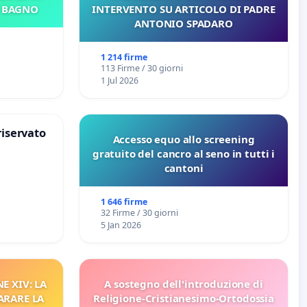
E BAGNO
INTERVENTO SU ARTICOLO DI PADRE
ANTONIO SPADARO
1 214 firme
113 Firme / 30 giorni
1 Jul 2026
riservato
Accesso equo allo screening
gratuito del cancro al seno in tutti i
cantoni
1 646 firme
32 Firme / 30 giorni
5 Jan 2026
E XIV: LA
A sostegno dell'introduzione di
ARARE LA
Religione-Cristianesimo-Ortodossia