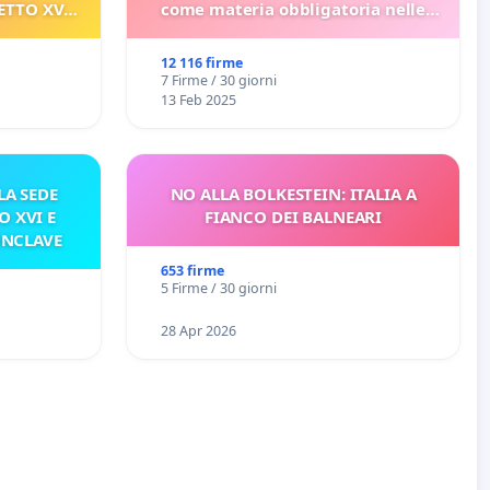
ETTO XVI
come materia obbligatoria nelle
ELATIVO
scuole bulgare.
12 116 firme
7 Firme / 30 giorni
13 Feb 2025
A SEDE
NO ALLA BOLKESTEIN: ITALIA A
O XVI E
FIANCO DEI BALNEARI
ONCLAVE
653 firme
5 Firme / 30 giorni
28 Apr 2026