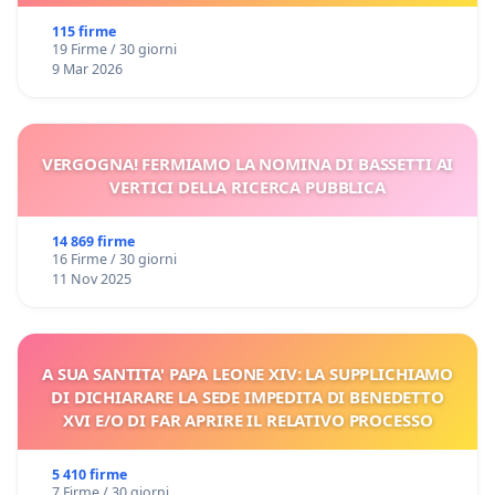
115 firme
19 Firme / 30 giorni
9 Mar 2026
VERGOGNA! FERMIAMO LA NOMINA DI BASSETTI AI
VERTICI DELLA RICERCA PUBBLICA
14 869 firme
16 Firme / 30 giorni
11 Nov 2025
A SUA SANTITA' PAPA LEONE XIV: LA SUPPLICHIAMO
DI DICHIARARE LA SEDE IMPEDITA DI BENEDETTO
XVI E/O DI FAR APRIRE IL RELATIVO PROCESSO
5 410 firme
7 Firme / 30 giorni