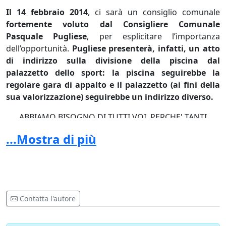
Il 14 febbraio 2014
, ci sarà un consiglio comunale
fortemente voluto dal Consigliere Comunale
Pasquale Pugliese
, per esplicitare l’importanza
dell’opportunità.
Pugliese presenterà, infatti, un atto
di indirizzo sulla divisione della piscina dal
palazzetto dello sport: la piscina seguirebbe la
regolare gara di appalto e il palazzetto (ai fini della
sua valorizzazione) seguirebbe un indirizzo diverso.
ABBIAMO BISOGNO DI TUTTI VOI, PERCHE' TANTI
AMMINISTRATORI VOTERANNO CONTRO LA
...Mostra di più
PROPOSTA!!!
FIRMA ANCHE TU SEI VUOI BENE ALLA CITTA' DI
CASORIA…
Contatta l'autore