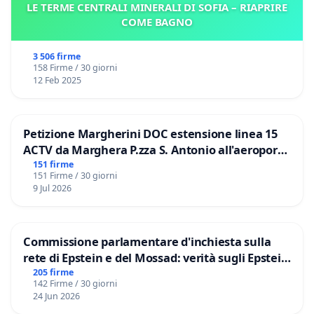
LE TERME CENTRALI MINERALI DI SOFIA – RIAPRIRE
COME BAGNO
3 506 firme
158 Firme / 30 giorni
12 Feb 2025
Petizione Margherini DOC estensione linea 15
ACTV da Marghera P.zza S. Antonio all'aeroporto
Marco Polo tariffa a € 1,50
151 firme
151 Firme / 30 giorni
9 Jul 2026
Commissione parlamentare d'inchiesta sulla
rete di Epstein e del Mossad: verità sugli Epstein
Files
205 firme
142 Firme / 30 giorni
24 Jun 2026