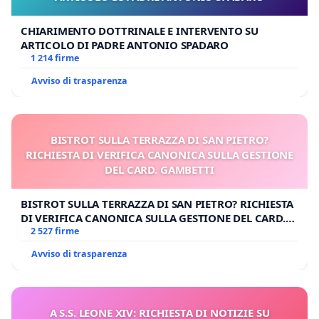
CHIARIMENTO DOTTRINALE E INTERVENTO SU
ARTICOLO DI PADRE ANTONIO SPADARO
1 214 firme
Avviso di trasparenza
BISTROT SULLA TERRAZZA DI SAN PIETRO?
RICHIESTA DI VERIFICA CANONICA SULLA GESTIONE
DEL CARD. GAMBETTI
BISTROT SULLA TERRAZZA DI SAN PIETRO? RICHIESTA
DI VERIFICA CANONICA SULLA GESTIONE DEL CARD.
GAMBETTI
2 527 firme
Avviso di trasparenza
A S.S. LEONE XIV: RICHIESTA DI NOTIZIE SU