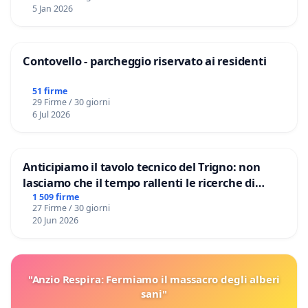
5 Jan 2026
Contovello - parcheggio riservato ai residenti
51 firme
29 Firme / 30 giorni
6 Jul 2026
Anticipiamo il tavolo tecnico del Trigno: non
lasciamo che il tempo rallenti le ricerche di
Domenico Racanati
1 509 firme
27 Firme / 30 giorni
20 Jun 2026
"Anzio Respira: Fermiamo il massacro degli alberi
sani"