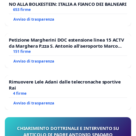
NO ALLA BOLKESTEIN: ITALIA A FIANCO DEI BALNEARI
653 firme
Avviso di trasparenza
Petizione Margherini DOC estensione linea 15 ACTV
da Marghera P.zza S. Antonio all'aeroporto Marco
Polo tariffa a € 1,50
151 firme
Avviso di trasparenza
Rimuovere Lele Adani dalle telecronache sportive
Rai
4 firme
Avviso di trasparenza
CHIARIMENTO DOTTRINALE E INTERVENTO SU
ARTICOLO DI PADRE ANTONIO SPADARO