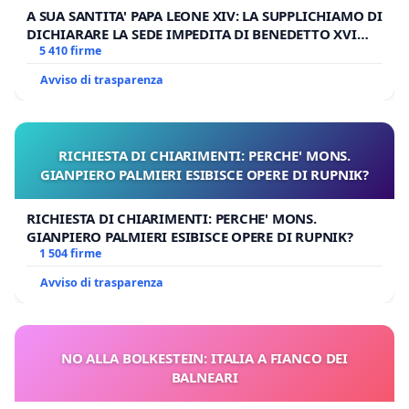
A SUA SANTITA' PAPA LEONE XIV: LA SUPPLICHIAMO DI
DICHIARARE LA SEDE IMPEDITA DI BENEDETTO XVI
E/O DI FAR APRIRE IL RELATIVO PROCESSO
5 410 firme
Avviso di trasparenza
RICHIESTA DI CHIARIMENTI: PERCHE' MONS.
GIANPIERO PALMIERI ESIBISCE OPERE DI RUPNIK?
RICHIESTA DI CHIARIMENTI: PERCHE' MONS.
GIANPIERO PALMIERI ESIBISCE OPERE DI RUPNIK?
1 504 firme
Avviso di trasparenza
NO ALLA BOLKESTEIN: ITALIA A FIANCO DEI
BALNEARI