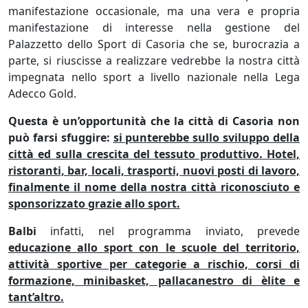
manifestazione occasionale, ma una vera e propria
manifestazione di interesse nella gestione del
Palazzetto dello Sport di Casoria che se, burocrazia a
parte, si riuscisse a realizzare vedrebbe la nostra città
impegnata nello sport a livello nazionale nella Lega
Adecco Gold.
Questa è un’opportunità che la città di Casoria non
può farsi sfuggire:
si punterebbe sullo sviluppo della
città ed sulla crescita del tessuto produttivo. Hotel,
ristoranti, bar, locali, trasporti, nuovi posti di lavoro,
finalmente il nome della nostra città riconosciuto e
sponsorizzato grazie allo sport.
Balbi
infatti, nel programma inviato, prevede
educazione allo sport con le scuole del territorio,
attività sportive per categorie a rischio, corsi di
formazione, minibasket, pallacanestro di èlite e
tant’altro.