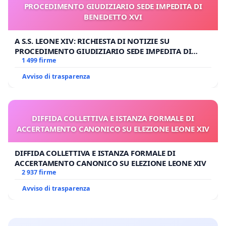
PROCEDIMENTO GIUDIZIARIO SEDE IMPEDITA DI
BENEDETTO XVI
A S.S. LEONE XIV: RICHIESTA DI NOTIZIE SU
PROCEDIMENTO GIUDIZIARIO SEDE IMPEDITA DI
BENEDETTO XVI
1 499 firme
Avviso di trasparenza
DIFFIDA COLLETTIVA E ISTANZA FORMALE DI
ACCERTAMENTO CANONICO SU ELEZIONE LEONE XIV
DIFFIDA COLLETTIVA E ISTANZA FORMALE DI
ACCERTAMENTO CANONICO SU ELEZIONE LEONE XIV
2 937 firme
Avviso di trasparenza