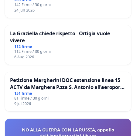
Files
142 Firme / 30 giorni
24 Jun 2026
La Graziella chiede rispetto - Ortigia vuole
vivere
112 firme
112 Firme / 30 giorni
6 Aug 2026
Petizione Margherini DOC estensione linea 15
ACTV da Marghera P.zza S. Antonio all'aeroporto
Marco Polo tariffa a € 1,50
151 firme
81 Firme / 30 giorni
9 Jul 2026
NO ALLA GUERRA CON LA RUSSIA, appello
dell'intellettualità libera