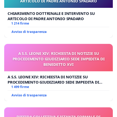
ARTICOLO DI PADRE ANTONIO SPADARO
CHIARIMENTO DOTTRINALE E INTERVENTO SU
ARTICOLO DI PADRE ANTONIO SPADARO
1 214 firme
Avviso di trasparenza
A S.S. LEONE XIV: RICHIESTA DI NOTIZIE SU
PROCEDIMENTO GIUDIZIARIO SEDE IMPEDITA DI
BENEDETTO XVI
A S.S. LEONE XIV: RICHIESTA DI NOTIZIE SU
PROCEDIMENTO GIUDIZIARIO SEDE IMPEDITA DI
BENEDETTO XVI
1 499 firme
Avviso di trasparenza
DIFFIDA COLLETTIVA E ISTANZA FORMALE DI