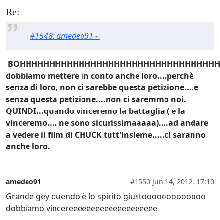
Re:
#1548: amedeo91 -
BOHHHHHHHHHHHHHHHHHHHHHHHHHHHHHHHHHHHH!!!!!!
dobbiamo mettere in conto anche loro....perchè
senza di loro, non ci sarebbe questa petizione....e
senza questa petizione....non ci saremmo noi.
QUINDI...quando vinceremo la battaglia ( e la
vinceremo.... ne sono sicurissimaaaaa)....ad andare
a vedere il film di CHUCK tutt'insieme.....ci saranno
anche loro.
amedeo91
#1550
Jun 14, 2012, 17:10
Grande gey quendo è lo spirito giustooooooooooooo
dobbiamo vincereeeeeeeeeeeeeeeeeeee