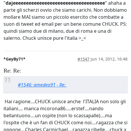
"
dajeeeeeeeeeeeeeeeeeeeeeeeeeeeeeeeeeee
" ahaha a
parte gli scherzi ovvio che siamo carichi. Non dobbiamo
mollare MAI siamo un piccolo esercito che combatte a
suon di tweet ed email per un bene comune CHUCK. PS:
quindi siamo due di milano, due di roma e una di
salerno. Chuck unisce pure l'italia >_<
*GeyBy71*
#1547
Jun 14, 2012, 16:48
Re: Re:
#1546: amedeo91 - Re:
Hai ragione....CHUCK unisce anche l'ITALIA non solo gli
italiani.... manca mcorona86.....erstef....nando
bellantuono....un ospite (non lo scassapalle)....ma
l'ospite che è un fan di CHUCK come noi....ragazza che si
oppone....Charles Carmichael....ragazza ribelle....chuck x