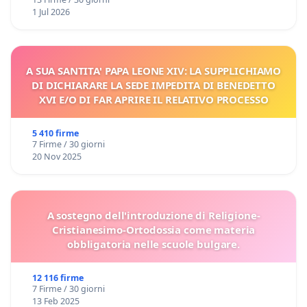
1 Jul 2026
A SUA SANTITA' PAPA LEONE XIV: LA SUPPLICHIAMO
DI DICHIARARE LA SEDE IMPEDITA DI BENEDETTO
XVI E/O DI FAR APRIRE IL RELATIVO PROCESSO
5 410 firme
7 Firme / 30 giorni
20 Nov 2025
A sostegno dell'introduzione di Religione-
Cristianesimo-Ortodossia come materia
obbligatoria nelle scuole bulgare.
12 116 firme
7 Firme / 30 giorni
13 Feb 2025