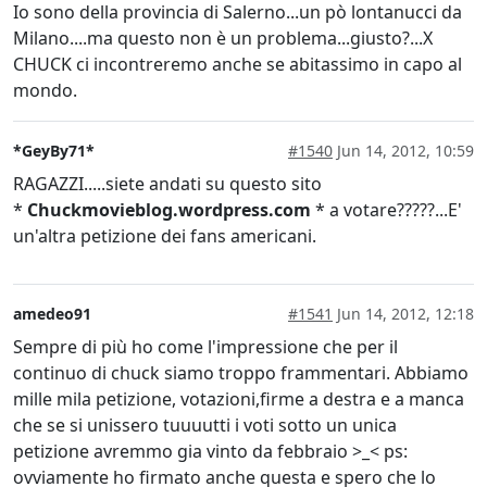
Io sono della provincia di Salerno...un pò lontanucci da
Milano....ma questo non è un problema...giusto?...X
CHUCK ci incontreremo anche se abitassimo in capo al
mondo.
*GeyBy71*
#1540
Jun 14, 2012, 10:59
RAGAZZI.....siete andati su questo sito
*
Chuckmovieblog.wordpress.com
* a votare?????...E'
un'altra petizione dei fans americani.
amedeo91
#1541
Jun 14, 2012, 12:18
Sempre di più ho come l'impressione che per il
continuo di chuck siamo troppo frammentari. Abbiamo
mille mila petizione, votazioni,firme a destra e a manca
che se si unissero tuuuutti i voti sotto un unica
petizione avremmo gia vinto da febbraio >_< ps:
ovviamente ho firmato anche questa e spero che lo