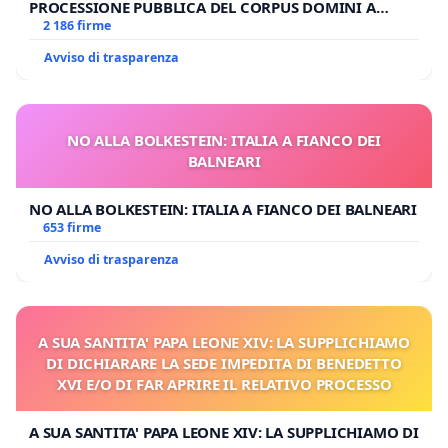
PROCESSIONE PUBBLICA DEL CORPUS DOMINI A
MILANO
2 186 firme
Avviso di trasparenza
NO ALLA BOLKESTEIN: ITALIA A FIANCO DEI
BALNEARI
NO ALLA BOLKESTEIN: ITALIA A FIANCO DEI BALNEARI
653 firme
Avviso di trasparenza
A SUA SANTITA' PAPA LEONE XIV: LA SUPPLICHIAMO
DI DICHIARARE LA SEDE IMPEDITA DI BENEDETTO
XVI E/O DI FAR APRIRE IL RELATIVO PROCESSO
A SUA SANTITA' PAPA LEONE XIV: LA SUPPLICHIAMO DI