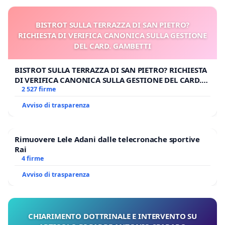
BISTROT SULLA TERRAZZA DI SAN PIETRO?
RICHIESTA DI VERIFICA CANONICA SULLA GESTIONE
DEL CARD. GAMBETTI
BISTROT SULLA TERRAZZA DI SAN PIETRO? RICHIESTA
DI VERIFICA CANONICA SULLA GESTIONE DEL CARD.
GAMBETTI
2 527 firme
Avviso di trasparenza
Rimuovere Lele Adani dalle telecronache sportive
Rai
4 firme
Avviso di trasparenza
CHIARIMENTO DOTTRINALE E INTERVENTO SU