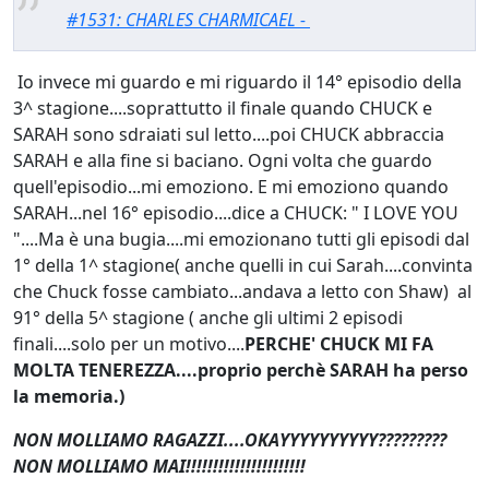
#1531: CHARLES CHARMICAEL -
Io invece mi guardo e mi riguardo il 14° episodio della
3^ stagione....soprattutto il finale quando CHUCK e
SARAH sono sdraiati sul letto....poi CHUCK abbraccia
SARAH e alla fine si baciano. Ogni volta che guardo
quell'episodio...mi emoziono. E mi emoziono quando
SARAH...nel 16° episodio....dice a CHUCK: " I LOVE YOU
"....Ma è una bugia....mi emozionano tutti gli episodi dal
1° della 1^ stagione( anche quelli in cui Sarah....convinta
che Chuck fosse cambiato...andava a letto con Shaw) al
91° della 5^ stagione ( anche gli ultimi 2 episodi
finali....solo per un motivo....
PERCHE' CHUCK MI FA
MOLTA TENEREZZA....proprio perchè SARAH ha perso
la memoria.)
NON MOLLIAMO RAGAZZI....OKAYYYYYYYYYY?????????
NON MOLLIAMO MAI!!!!!!!!!!!!!!!!!!!!!!