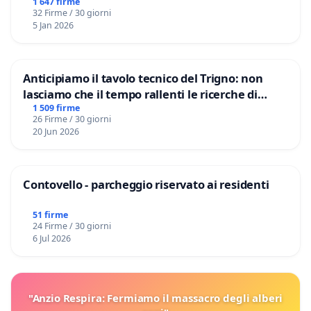
1 647 firme
32 Firme / 30 giorni
5 Jan 2026
Anticipiamo il tavolo tecnico del Trigno: non
lasciamo che il tempo rallenti le ricerche di
Domenico Racanati
1 509 firme
26 Firme / 30 giorni
20 Jun 2026
Contovello - parcheggio riservato ai residenti
51 firme
24 Firme / 30 giorni
6 Jul 2026
"Anzio Respira: Fermiamo il massacro degli alberi