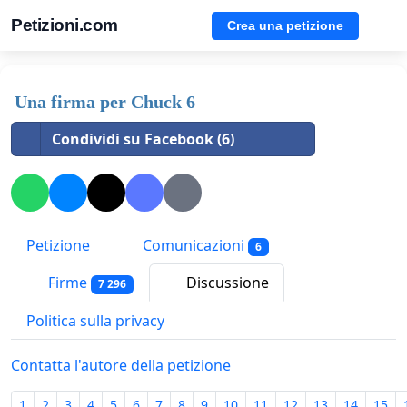
Petizioni.com
Crea una petizione
Una firma per Chuck 6
Condividi su Facebook (6)
Petizione
Comunicazioni
6
Firme
Discussione
7 296
Politica sulla privacy
Contatta l'autore della petizione
1
2
3
4
5
6
7
8
9
10
11
12
13
14
15