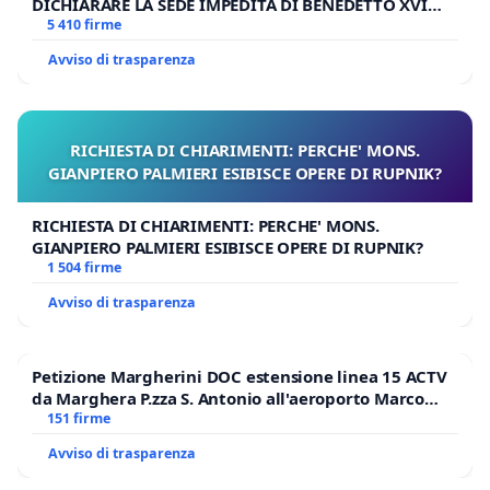
DICHIARARE LA SEDE IMPEDITA DI BENEDETTO XVI
E/O DI FAR APRIRE IL RELATIVO PROCESSO
5 410 firme
Avviso di trasparenza
RICHIESTA DI CHIARIMENTI: PERCHE' MONS.
GIANPIERO PALMIERI ESIBISCE OPERE DI RUPNIK?
RICHIESTA DI CHIARIMENTI: PERCHE' MONS.
GIANPIERO PALMIERI ESIBISCE OPERE DI RUPNIK?
1 504 firme
Avviso di trasparenza
Petizione Margherini DOC estensione linea 15 ACTV
da Marghera P.zza S. Antonio all'aeroporto Marco
Polo tariffa a € 1,50
151 firme
Avviso di trasparenza