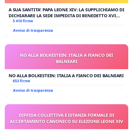
A SUA SANTITA' PAPA LEONE XIV: LA SUPPLICHIAMO DI
DICHIARARE LA SEDE IMPEDITA DI BENEDETTO XVI
E/O DI FAR APRIRE IL RELATIVO PROCESSO
5 410 firme
Avviso di trasparenza
NO ALLA BOLKESTEIN: ITALIA A FIANCO DEI
BALNEARI
NO ALLA BOLKESTEIN: ITALIA A FIANCO DEI BALNEARI
653 firme
Avviso di trasparenza
DIFFIDA COLLETTIVA E ISTANZA FORMALE DI
ACCERTAMENTO CANONICO SU ELEZIONE LEONE XIV