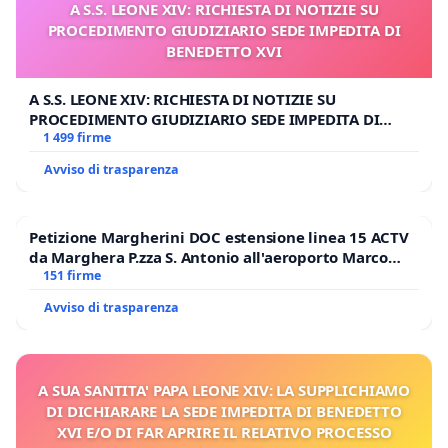
A S.S. LEONE XIV: RICHIESTA DI NOTIZIE SU
PROCEDIMENTO GIUDIZIARIO SEDE IMPEDITA DI
BENEDETTO XVI
A S.S. LEONE XIV: RICHIESTA DI NOTIZIE SU
PROCEDIMENTO GIUDIZIARIO SEDE IMPEDITA DI
BENEDETTO XVI
1 499 firme
Avviso di trasparenza
Petizione Margherini DOC estensione linea 15 ACTV
da Marghera P.zza S. Antonio all'aeroporto Marco
Polo tariffa a € 1,50
151 firme
Avviso di trasparenza
A SUA SANTITA' PAPA LEONE XIV: LA SUPPLICHIAMO
DI DICHIARARE LA SEDE IMPEDITA DI BENEDETTO
XVI E/O DI FAR APRIRE IL RELATIVO PROCESSO