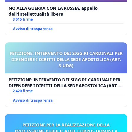
NO ALLA GUERRA CON LA RUSSIA, appello
dell'intellettualità libera
3 015 firme
Avviso di trasparenza
PETIZIONE: INTERVENTO DEI SIGG.RI CARDINALI PER
DIFENDERE I DIRITTI DELLA SEDE APOSTOLICA (ART.
3 UDG)
PETIZIONE: INTERVENTO DEI SIGG.RI CARDINALI PER
DIFENDERE I DIRITTI DELLA SEDE APOSTOLICA (ART. 3
UDG)
2 420 firme
Avviso di trasparenza
PETIZIONE PER LA REALIZZAZIONE DELLA
PROCESSIONE PUBBLICA DEL CORPUS DOMINI A