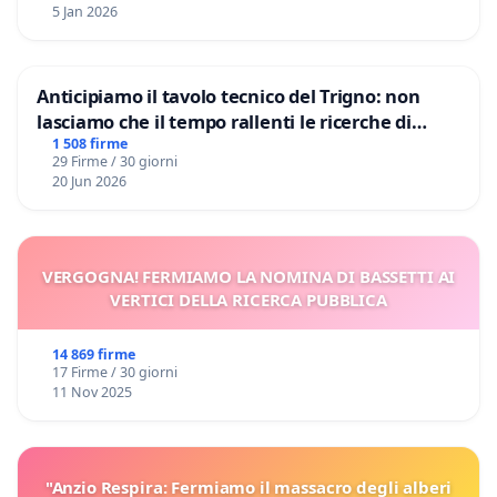
5 Jan 2026
Anticipiamo il tavolo tecnico del Trigno: non
lasciamo che il tempo rallenti le ricerche di
Domenico Racanati
1 508 firme
29 Firme / 30 giorni
20 Jun 2026
VERGOGNA! FERMIAMO LA NOMINA DI BASSETTI AI
VERTICI DELLA RICERCA PUBBLICA
14 869 firme
17 Firme / 30 giorni
11 Nov 2025
"Anzio Respira: Fermiamo il massacro degli alberi