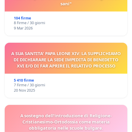
sani"
104 firme
8 Firme / 30 giorni
9 Mar 2026
A SUA SANTITA' PAPA LEONE XIV: LA SUPPLICHIAMO
DI DICHIARARE LA SEDE IMPEDITA DI BENEDETTO
XVI E/O DI FAR APRIRE IL RELATIVO PROCESSO
5 410 firme
7 Firme / 30 giorni
20 Nov 2025
A sostegno dell'introduzione di Religione-
Cristianesimo-Ortodossia come materia
obbligatoria nelle scuole bulgare.