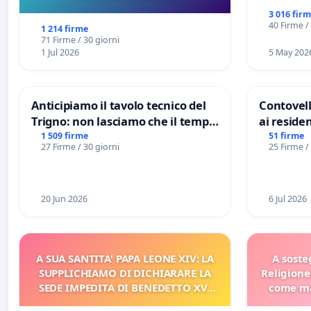
3 016 fir
40 Firme /
1 214 firme
71 Firme / 30 giorni
1 Jul 2026
5 May 202
Anticipiamo il tavolo tecnico del
Contovell
Trigno: non lasciamo che il tempo
ai residen
rallenti le ricerche di Domenico
1 509 firme
51 firme
27 Firme / 30 giorni
25 Firme /
Racanati
20 Jun 2026
6 Jul 2026
A SUA SANTITA' PAPA LEONE XIV: LA
A soste
SUPPLICHIAMO DI DICHIARARE LA
Religione
SEDE IMPEDITA DI BENEDETTO XVI
come ma
E/O DI FAR APRIRE IL RELATIVO