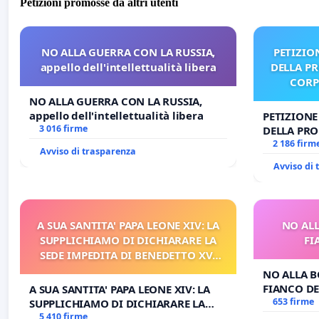
Petizioni promosse da altri utenti
NO ALLA GUERRA CON LA RUSSIA,
PETIZIO
appello dell'intellettualità libera
DELLA P
CORP
NO ALLA GUERRA CON LA RUSSIA,
appello dell'intellettualità libera
PETIZIONE
3 016 firme
DELLA PRO
CORPUS D
2 186 firm
Avviso di trasparenza
Avviso di
A SUA SANTITA' PAPA LEONE XIV: LA
NO ALL
SUPPLICHIAMO DI DICHIARARE LA
FI
SEDE IMPEDITA DI BENEDETTO XVI
E/O DI FAR APRIRE IL RELATIVO
NO ALLA B
PROCESSO
FIANCO DE
A SUA SANTITA' PAPA LEONE XIV: LA
653 firme
SUPPLICHIAMO DI DICHIARARE LA
SEDE IMPEDITA DI BENEDETTO XVI E/O
5 410 firme