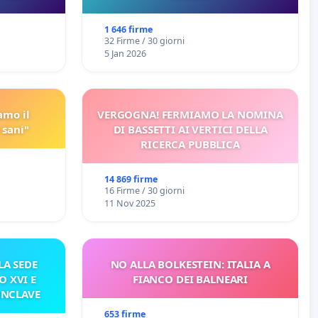
 Pfas-Pfba
eneta
1 646 firme
32 Firme / 30 giorni
5 Jan 2026
amo il
VERGOGNA! FERMIAMO LA NOMINA
 sani"
DI BASSETTI AI VERTICI DELLA
RICERCA PUBBLICA
14 869 firme
16 Firme / 30 giorni
11 Nov 2025
A SEDE
NO ALLA BOLKESTEIN: ITALIA A
O XVI E
FIANCO DEI BALNEARI
ONCLAVE
653 firme