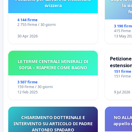
svizzera
la s
f
4 144 firme
2 755 Firme / 30 giorni
3 190 fir
415 Firme 
30 Apr 2026
13 May 20
Petizion
LE TERME CENTRALI MINERALI DI
estension
SOFIA – RIAPRIRE COME BAGNO
Marghera 
151 firme
151 Firme 
all'aerop
3 507 firme
€ 1,50
159 Firme / 30 giorni
12 Feb 2025
9 Jul 2026
CHIARIMENTO DOTTRINALE E
NO ALLA
INTERVENTO SU ARTICOLO DI PADRE
appello 
ANTONIO SPADARO