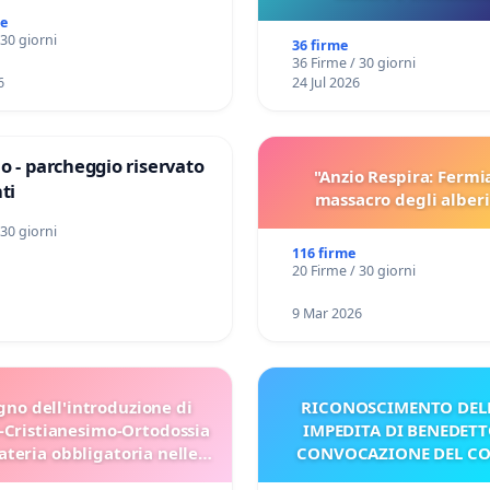
pubblicazione dei verbali
me
sulla Pedemontana V
 30 giorni
36 firme
36 Firme / 30 giorni
6
24 Jul 2026
o - parcheggio riservato
"Anzio Respira: Fermi
ti
massacro degli alberi
 30 giorni
116 firme
20 Firme / 30 giorni
9 Mar 2026
gno dell'introduzione di
RICONOSCIMENTO DELL
-Cristianesimo-Ortodossia
IMPEDITA DI BENEDETT
teria obbligatoria nelle
CONVOCAZIONE DEL C
scuole bulgare.