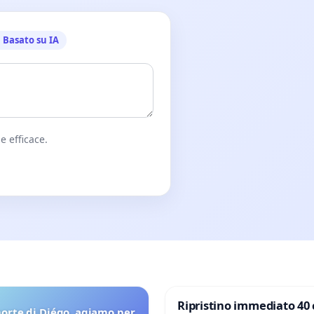
Basato su IA
e efficace.
Ripristino immediato 40 
orte di Diégo, agiamo per