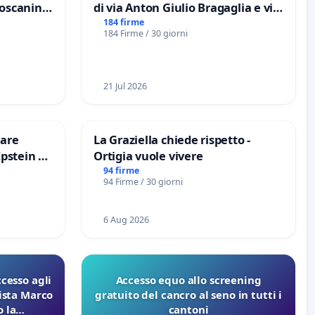
Toscanini
di via Anton Giulio Bragaglia e via
Tieri XV MUNICIPIO DI ROMA
184 firme
184 Firme / 30 giorni
21 Jul 2026
are
La Graziella chiede rispetto -
Epstein e
Ortigia vuole vivere
Epstein
94 firme
94 Firme / 30 giorni
6 Aug 2026
ccesso agli
Accesso equo allo screening
lista Marco
gratuito del cancro al seno in tutti i
 la
cantoni