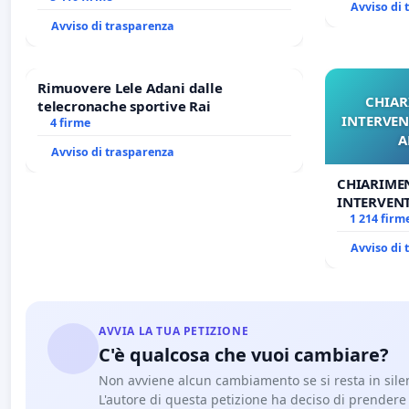
Avviso di
DI FAR APRIRE IL RELATIVO PROCESSO
Avviso di trasparenza
Rimuovere Lele Adani dalle
CHIAR
telecronache sportive Rai
INTERVEN
4 firme
A
Avviso di trasparenza
CHIARIME
INTERVENT
ANTONIO 
1 214 firm
Avviso di
AVVIA LA TUA PETIZIONE
C'è qualcosa che vuoi cambiare?
Non avviene alcun cambiamento se si resta in sile
L'autore di questa petizione ha deciso di prendere l'