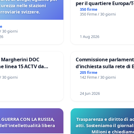
per il quartiere Europa/
icurezza nelle stazioni
di Aprilia
350 firme
erroviarie svizzere.
350 Firme / 30 giorni
me
/ 30 giorni
26
1 Aug 2026
e Margherini DOC
Commissione parlament
e linea 15 ACTV da
d'inchiesta sulla rete di 
P.zza S. Antonio
del Mossad: verità sugli 
205 firme
/ 30 giorni
142 Firme / 30 giorni
orto Marco Polo tariffa a
Files
24 Jun 2026
 GUERRA CON LA RUSSIA,
Trasparenza e diritto di a
dell'intellettualità libera
atti. Sosteniamo il giorna
Milioni e chiediamo