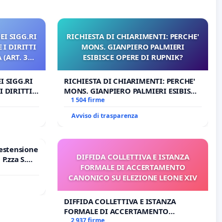
EI SIGG.RI
RICHIESTA DI CHIARIMENTI: PERCHE'
 I DIRITTI
MONS. GIANPIERO PALMIERI
(ART. 3
ESIBISCE OPERE DI RUPNIK?
I SIGG.RI
RICHIESTA DI CHIARIMENTI: PERCHE'
I DIRITTI
MONS. GIANPIERO PALMIERI ESIBISCE
RT. 3 UDG)
OPERE DI RUPNIK?
1 504 firme
Avviso di trasparenza
estensione
DIFFIDA COLLETTIVA E ISTANZA
P.zza S.
FORMALE DI ACCERTAMENTO
o Polo
CANONICO SU ELEZIONE LEONE XIV
DIFFIDA COLLETTIVA E ISTANZA
FORMALE DI ACCERTAMENTO
CANONICO SU ELEZIONE LEONE XIV
2 937 firme