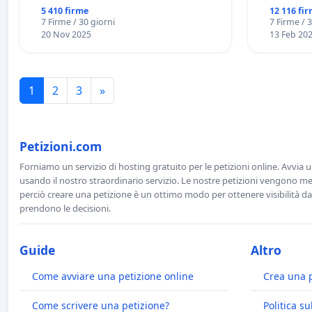
PROCESSO
5 410 firme
12 116 fi
7 Firme / 30 giorni
7 Firme / 
20 Nov 2025
13 Feb 20
1
2
3
»
Petizioni.com
Forniamo un servizio di hosting gratuito per le petizioni online. Avvia 
usando il nostro straordinario servizio. Le nostre petizioni vengono men
perciò creare una petizione è un ottimo modo per ottenere visibilità da
prendono le decisioni.
Guide
Altro
Come avviare una petizione online
Crea una 
Come scrivere una petizione?
Politica su