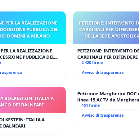
NE PER LA REALIZZAZIONE
PETIZIONE: INTERVENTO D
ROCESSIONE PUBBLICA DEL
CARDINALI PER DIFENDERE
US DOMINI A MILANO
DELLA SEDE APOSTOLICA 
UDG)
 PER LA REALIZZAZIONE
PETIZIONE: INTERVENTO DE
CESSIONE PUBBLICA DEL
CARDINALI PER DIFENDERE 
OMINI A MILANO
e
DELLA SEDE APOSTOLICA (A
2 420 firme
 trasparenza
Avviso di trasparenza
Petizione Margherini DOC 
A BOLKESTEIN: ITALIA A
linea 15 ACTV da Marghera 
ANCO DEI BALNEARI
Antonio all'aeroporto Marc
151 firme
tariffa a € 1,50
Avviso di trasparenza
OLKESTEIN: ITALIA A
I BALNEARI