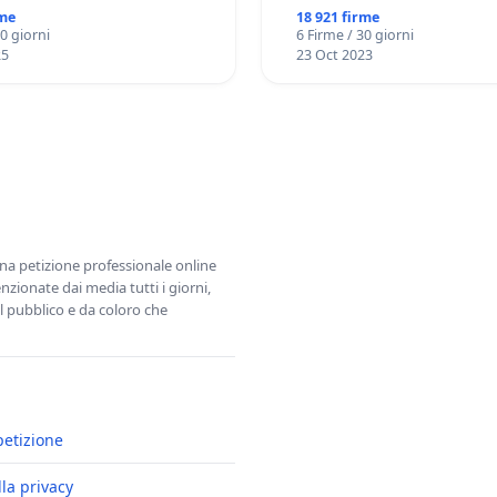
rme
18 921 firme
30 giorni
6 Firme / 30 giorni
25
23 Oct 2023
una petizione professionale online
zionate dai media tutti i giorni,
l pubblico e da coloro che
petizione
lla privacy