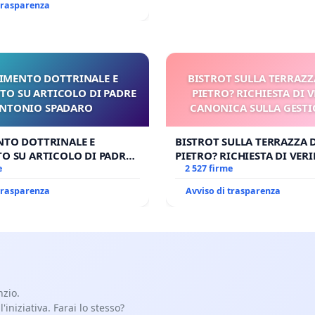
 trasparenza
IMENTO DOTTRINALE E
BISTROT SULLA TERRAZZ
TO SU ARTICOLO DI PADRE
PIETRO? RICHIESTA DI V
NTONIO SPADARO
CANONICA SULLA GESTI
CARD. GAMBETT
NTO DOTTRINALE E
BISTROT SULLA TERRAZZA 
O SU ARTICOLO DI PADRE
PIETRO? RICHIESTA DI VERI
SPADARO
e
CANONICA SULLA GESTION
2 527 firme
CARD. GAMBETTI
 trasparenza
Avviso di trasparenza
nzio.
iniziativa. Farai lo stesso?