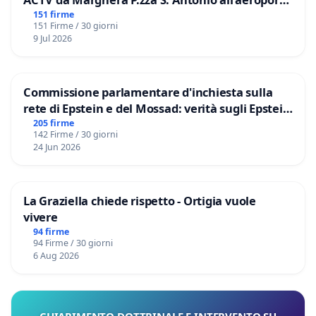
Marco Polo tariffa a € 1,50
151 firme
151 Firme / 30 giorni
9 Jul 2026
Commissione parlamentare d'inchiesta sulla
rete di Epstein e del Mossad: verità sugli Epstein
Files
205 firme
142 Firme / 30 giorni
24 Jun 2026
La Graziella chiede rispetto - Ortigia vuole
vivere
94 firme
94 Firme / 30 giorni
6 Aug 2026
CHIARIMENTO DOTTRINALE E INTERVENTO SU