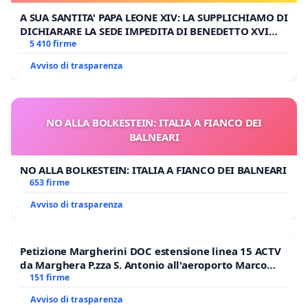
A SUA SANTITA' PAPA LEONE XIV: LA SUPPLICHIAMO DI
DICHIARARE LA SEDE IMPEDITA DI BENEDETTO XVI
E/O DI FAR APRIRE IL RELATIVO PROCESSO
5 410 firme
Avviso di trasparenza
NO ALLA BOLKESTEIN: ITALIA A FIANCO DEI
BALNEARI
NO ALLA BOLKESTEIN: ITALIA A FIANCO DEI BALNEARI
653 firme
Avviso di trasparenza
Petizione Margherini DOC estensione linea 15 ACTV
da Marghera P.zza S. Antonio all'aeroporto Marco
Polo tariffa a € 1,50
151 firme
Avviso di trasparenza