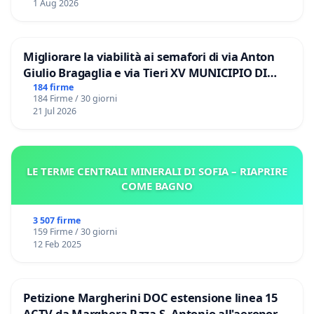
1 Aug 2026
Migliorare la viabilità ai semafori di via Anton
Giulio Bragaglia e via Tieri XV MUNICIPIO DI
ROMA
184 firme
184 Firme / 30 giorni
21 Jul 2026
LE TERME CENTRALI MINERALI DI SOFIA – RIAPRIRE
COME BAGNO
3 507 firme
159 Firme / 30 giorni
12 Feb 2025
Petizione Margherini DOC estensione linea 15
ACTV da Marghera P.zza S. Antonio all'aeroporto