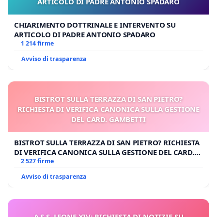
ARTICOLO DI PADRE ANTONIO SPADARO
CHIARIMENTO DOTTRINALE E INTERVENTO SU
ARTICOLO DI PADRE ANTONIO SPADARO
1 214 firme
Avviso di trasparenza
BISTROT SULLA TERRAZZA DI SAN PIETRO?
RICHIESTA DI VERIFICA CANONICA SULLA GESTIONE
DEL CARD. GAMBETTI
BISTROT SULLA TERRAZZA DI SAN PIETRO? RICHIESTA
DI VERIFICA CANONICA SULLA GESTIONE DEL CARD.
GAMBETTI
2 527 firme
Avviso di trasparenza
A S.S. LEONE XIV: RICHIESTA DI NOTIZIE SU