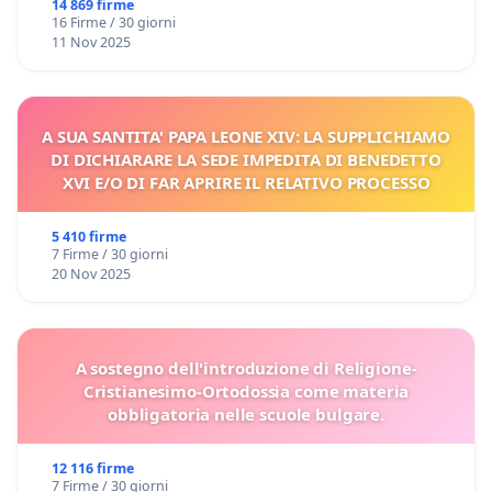
14 869 firme
16 Firme / 30 giorni
11 Nov 2025
A SUA SANTITA' PAPA LEONE XIV: LA SUPPLICHIAMO
DI DICHIARARE LA SEDE IMPEDITA DI BENEDETTO
XVI E/O DI FAR APRIRE IL RELATIVO PROCESSO
5 410 firme
7 Firme / 30 giorni
20 Nov 2025
A sostegno dell'introduzione di Religione-
Cristianesimo-Ortodossia come materia
obbligatoria nelle scuole bulgare.
12 116 firme
7 Firme / 30 giorni