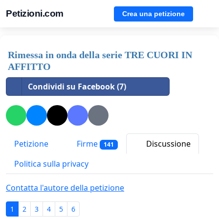
Petizioni.com
Crea una petizione
Rimessa in onda della serie TRE CUORI IN
AFFITTO
Condividi su Facebook (7)
Petizione
Firme
Discussione
141
Politica sulla privacy
Contatta l'autore della petizione
1
2
3
4
5
6