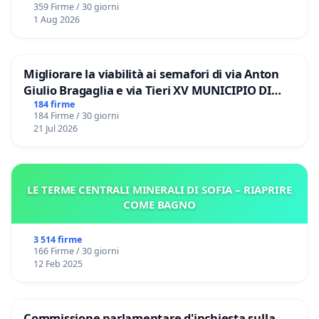
359 Firme / 30 giorni
1 Aug 2026
Migliorare la viabilità ai semafori di via Anton
Giulio Bragaglia e via Tieri XV MUNICIPIO DI
ROMA
184 firme
184 Firme / 30 giorni
21 Jul 2026
LE TERME CENTRALI MINERALI DI SOFIA – RIAPRIRE
COME BAGNO
3 514 firme
166 Firme / 30 giorni
12 Feb 2025
Commissione parlamentare d'inchiesta sulla