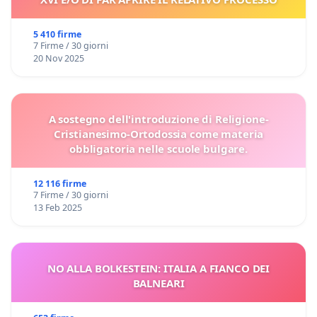
5 410 firme
7 Firme / 30 giorni
20 Nov 2025
A sostegno dell'introduzione di Religione-
Cristianesimo-Ortodossia come materia
obbligatoria nelle scuole bulgare.
12 116 firme
7 Firme / 30 giorni
13 Feb 2025
NO ALLA BOLKESTEIN: ITALIA A FIANCO DEI
BALNEARI