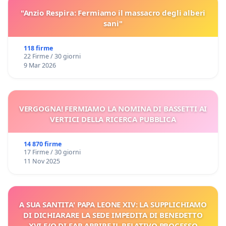
"Anzio Respira: Fermiamo il massacro degli alberi
sani"
118 firme
22 Firme / 30 giorni
9 Mar 2026
VERGOGNA! FERMIAMO LA NOMINA DI BASSETTI AI
VERTICI DELLA RICERCA PUBBLICA
14 870 firme
17 Firme / 30 giorni
11 Nov 2025
A SUA SANTITA' PAPA LEONE XIV: LA SUPPLICHIAMO
DI DICHIARARE LA SEDE IMPEDITA DI BENEDETTO
XVI E/O DI FAR APRIRE IL RELATIVO PROCESSO