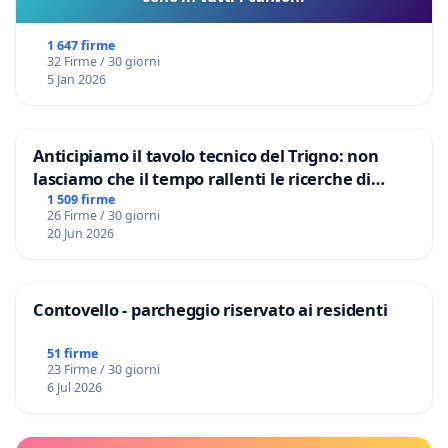
1 647 firme
32 Firme / 30 giorni
5 Jan 2026
Anticipiamo il tavolo tecnico del Trigno: non
lasciamo che il tempo rallenti le ricerche di
Domenico Racanati
1 509 firme
26 Firme / 30 giorni
20 Jun 2026
Contovello - parcheggio riservato ai residenti
51 firme
23 Firme / 30 giorni
6 Jul 2026