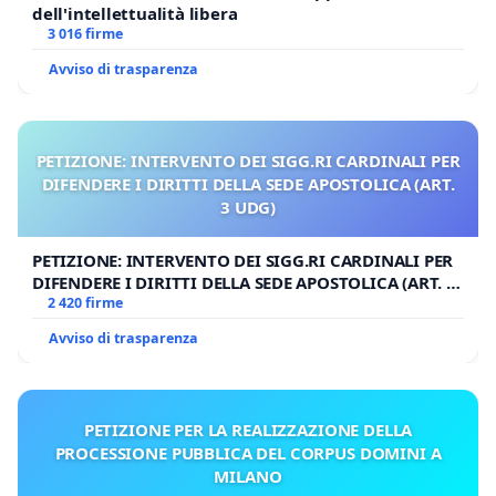
dell'intellettualità libera
3 016 firme
Avviso di trasparenza
PETIZIONE: INTERVENTO DEI SIGG.RI CARDINALI PER
DIFENDERE I DIRITTI DELLA SEDE APOSTOLICA (ART.
3 UDG)
PETIZIONE: INTERVENTO DEI SIGG.RI CARDINALI PER
DIFENDERE I DIRITTI DELLA SEDE APOSTOLICA (ART. 3
UDG)
2 420 firme
Avviso di trasparenza
PETIZIONE PER LA REALIZZAZIONE DELLA
PROCESSIONE PUBBLICA DEL CORPUS DOMINI A
MILANO