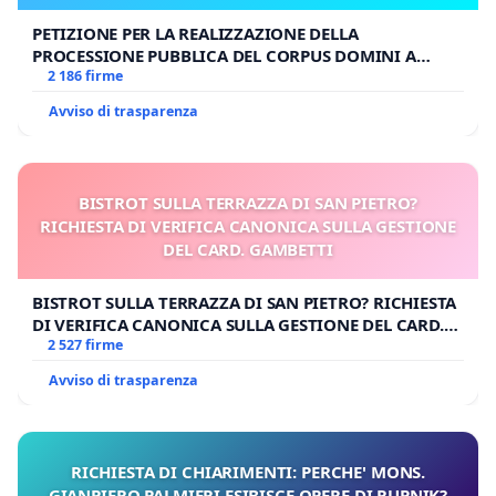
PETIZIONE PER LA REALIZZAZIONE DELLA
PROCESSIONE PUBBLICA DEL CORPUS DOMINI A
MILANO
2 186 firme
Avviso di trasparenza
BISTROT SULLA TERRAZZA DI SAN PIETRO?
RICHIESTA DI VERIFICA CANONICA SULLA GESTIONE
DEL CARD. GAMBETTI
BISTROT SULLA TERRAZZA DI SAN PIETRO? RICHIESTA
DI VERIFICA CANONICA SULLA GESTIONE DEL CARD.
GAMBETTI
2 527 firme
Avviso di trasparenza
RICHIESTA DI CHIARIMENTI: PERCHE' MONS.
GIANPIERO PALMIERI ESIBISCE OPERE DI RUPNIK?