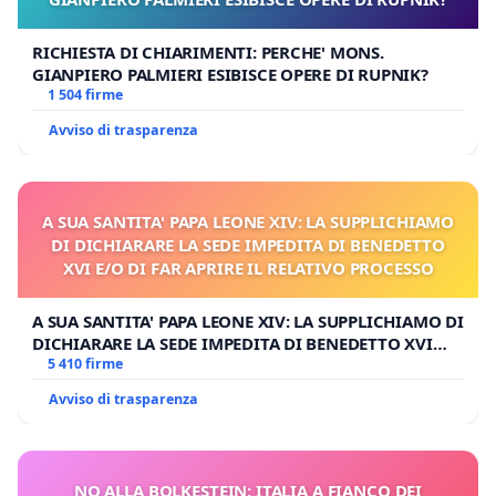
RICHIESTA DI CHIARIMENTI: PERCHE' MONS.
GIANPIERO PALMIERI ESIBISCE OPERE DI RUPNIK?
1 504 firme
Avviso di trasparenza
A SUA SANTITA' PAPA LEONE XIV: LA SUPPLICHIAMO
DI DICHIARARE LA SEDE IMPEDITA DI BENEDETTO
XVI E/O DI FAR APRIRE IL RELATIVO PROCESSO
A SUA SANTITA' PAPA LEONE XIV: LA SUPPLICHIAMO DI
DICHIARARE LA SEDE IMPEDITA DI BENEDETTO XVI
E/O DI FAR APRIRE IL RELATIVO PROCESSO
5 410 firme
Avviso di trasparenza
NO ALLA BOLKESTEIN: ITALIA A FIANCO DEI