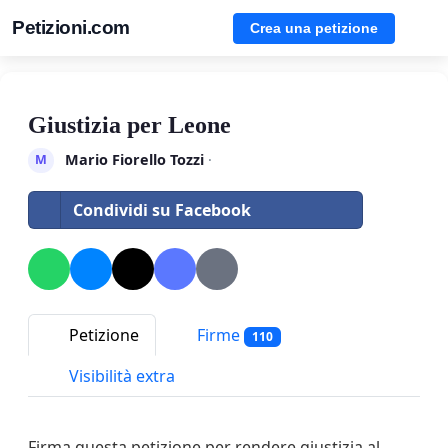
Petizioni.com
Crea una petizione
Giustizia per Leone
Mario Fiorello Tozzi
·
M
Condividi su Facebook
Petizione
Firme
110
Visibilità extra
Firma questa petizione per rendere giustizia al