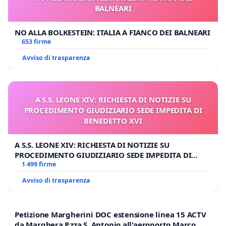
BALNEARI
NO ALLA BOLKESTEIN: ITALIA A FIANCO DEI BALNEARI
653 firme
Avviso di trasparenza
A S.S. LEONE XIV: RICHIESTA DI NOTIZIE SU
PROCEDIMENTO GIUDIZIARIO SEDE IMPEDITA DI
BENEDETTO XVI
A S.S. LEONE XIV: RICHIESTA DI NOTIZIE SU
PROCEDIMENTO GIUDIZIARIO SEDE IMPEDITA DI
BENEDETTO XVI
1 499 firme
Avviso di trasparenza
Petizione Margherini DOC estensione linea 15 ACTV
da Marghera P.zza S. Antonio all'aeroporto Marco