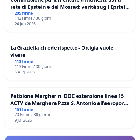
rete di Epstein e del Mossad: verità sugli Epstein
Files
205 firme
142 Firme / 30 giorni
24 Jun 2026
La Graziella chiede rispetto - Ortigia vuole
vivere
113 firme
113 Firme / 30 giorni
6 Aug 2026
Petizione Margherini DOC estensione linea 15
ACTV da Marghera P.zza S. Antonio all'aeroporto
Marco Polo tariffa a € 1,50
151 firme
70 Firme / 30 giorni
9 Jul 2026