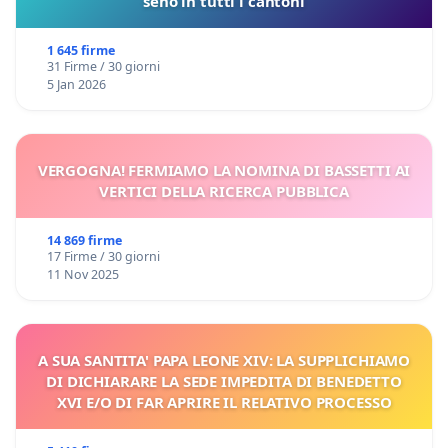
seno in tutti i cantoni
1 645 firme
31 Firme / 30 giorni
5 Jan 2026
VERGOGNA! FERMIAMO LA NOMINA DI BASSETTI AI
VERTICI DELLA RICERCA PUBBLICA
14 869 firme
17 Firme / 30 giorni
11 Nov 2025
A SUA SANTITA' PAPA LEONE XIV: LA SUPPLICHIAMO
DI DICHIARARE LA SEDE IMPEDITA DI BENEDETTO
XVI E/O DI FAR APRIRE IL RELATIVO PROCESSO