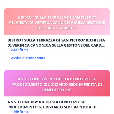
BISTROT SULLA TERRAZZA DI SAN PIETRO?
RICHIESTA DI VERIFICA CANONICA SULLA GESTIONE
DEL CARD. GAMBETTI
BISTROT SULLA TERRAZZA DI SAN PIETRO? RICHIESTA
DI VERIFICA CANONICA SULLA GESTIONE DEL CARD.
GAMBETTI
2 527 firme
Avviso di trasparenza
A S.S. LEONE XIV: RICHIESTA DI NOTIZIE SU
PROCEDIMENTO GIUDIZIARIO SEDE IMPEDITA DI
BENEDETTO XVI
A S.S. LEONE XIV: RICHIESTA DI NOTIZIE SU
PROCEDIMENTO GIUDIZIARIO SEDE IMPEDITA DI
BENEDETTO XVI
1 499 firme