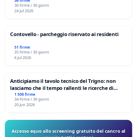
36 firme
36 Firme / 30 giorni
24 Jul 2026
Contovello - parcheggio riservato ai residenti
51 firme
35 Firme / 30 giorni
6 Jul 2026
Anticipiamo il tavolo tecnico del Trigno: non
lasciamo che il tempo rallenti le ricerche di
Domenico Racanati
1 508 firme
34 Firme / 30 giorni
20 Jun 2026
Accesso equo allo screening gratuito del cancro al