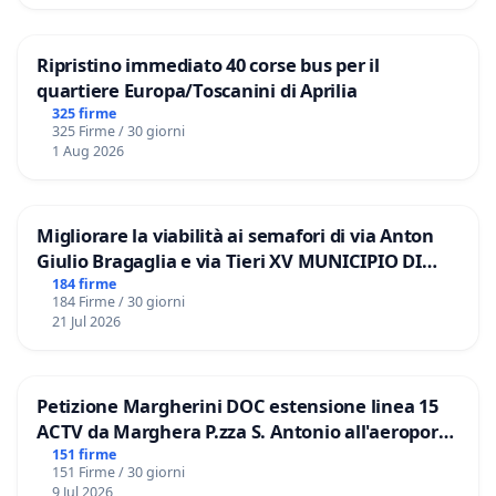
Ripristino immediato 40 corse bus per il
quartiere Europa/Toscanini di Aprilia
325 firme
325 Firme / 30 giorni
1 Aug 2026
Migliorare la viabilità ai semafori di via Anton
Giulio Bragaglia e via Tieri XV MUNICIPIO DI
ROMA
184 firme
184 Firme / 30 giorni
21 Jul 2026
Petizione Margherini DOC estensione linea 15
ACTV da Marghera P.zza S. Antonio all'aeroporto
Marco Polo tariffa a € 1,50
151 firme
151 Firme / 30 giorni
9 Jul 2026