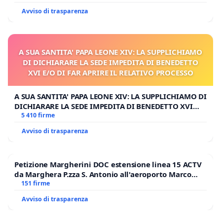
Avviso di trasparenza
A SUA SANTITA' PAPA LEONE XIV: LA SUPPLICHIAMO
DI DICHIARARE LA SEDE IMPEDITA DI BENEDETTO
XVI E/O DI FAR APRIRE IL RELATIVO PROCESSO
A SUA SANTITA' PAPA LEONE XIV: LA SUPPLICHIAMO DI
DICHIARARE LA SEDE IMPEDITA DI BENEDETTO XVI
E/O DI FAR APRIRE IL RELATIVO PROCESSO
5 410 firme
Avviso di trasparenza
Petizione Margherini DOC estensione linea 15 ACTV
da Marghera P.zza S. Antonio all'aeroporto Marco
Polo tariffa a € 1,50
151 firme
Avviso di trasparenza