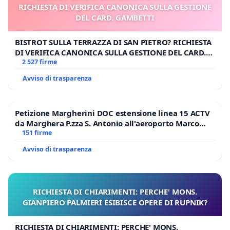
RICHIESTA DI VERIFICA CANONICA SULLA GESTIONE
DEL CARD. GAMBETTI
BISTROT SULLA TERRAZZA DI SAN PIETRO? RICHIESTA
DI VERIFICA CANONICA SULLA GESTIONE DEL CARD.
GAMBETTI
2 527 firme
Avviso di trasparenza
Petizione Margherini DOC estensione linea 15 ACTV
da Marghera P.zza S. Antonio all'aeroporto Marco
Polo tariffa a € 1,50
151 firme
Avviso di trasparenza
RICHIESTA DI CHIARIMENTI: PERCHE' MONS.
GIANPIERO PALMIERI ESIBISCE OPERE DI RUPNIK?
RICHIESTA DI CHIARIMENTI: PERCHE' MONS.