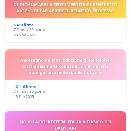
DI DICHIARARE LA SEDE IMPEDITA DI BENEDETTO
XVI E/O DI FAR APRIRE IL RELATIVO PROCESSO
5 410 firme
7 Firme / 30 giorni
20 Nov 2025
A sostegno dell'introduzione di Religione-
Cristianesimo-Ortodossia come materia
obbligatoria nelle scuole bulgare.
12 116 firme
7 Firme / 30 giorni
13 Feb 2025
NO ALLA BOLKESTEIN: ITALIA A FIANCO DEI
BALNEARI