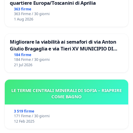
quartiere Europa/Toscanini di Aprilia
363 firme
363 Firme / 30 giorni
1 Aug 2026
Migliorare la viabilità ai semafori di via Anton
Giulio Bragaglia e via Tieri XV MUNICIPIO DI
ROMA
184 firme
184 Firme / 30 giorni
21 Jul 2026
LE TERME CENTRALI MINERALI DI SOFIA – RIAPRIRE
COME BAGNO
3 519 firme
171 Firme / 30 giorni
12 Feb 2025