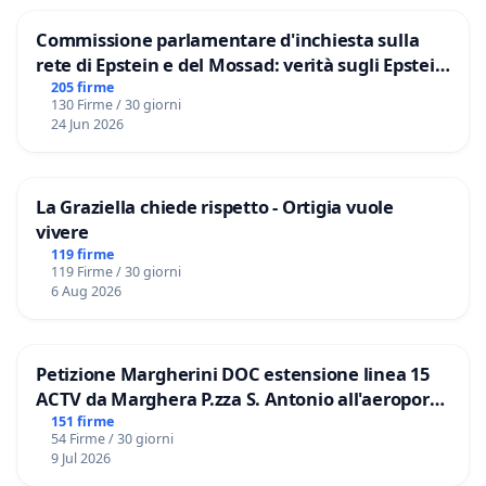
Commissione parlamentare d'inchiesta sulla
rete di Epstein e del Mossad: verità sugli Epstein
Files
205 firme
130 Firme / 30 giorni
24 Jun 2026
La Graziella chiede rispetto - Ortigia vuole
vivere
119 firme
119 Firme / 30 giorni
6 Aug 2026
Petizione Margherini DOC estensione linea 15
ACTV da Marghera P.zza S. Antonio all'aeroporto
Marco Polo tariffa a € 1,50
151 firme
54 Firme / 30 giorni
9 Jul 2026