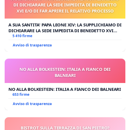
DI DICHIARARE LA SEDE IMPEDITA DI BENEDETTO
XVI E/O DI FAR APRIRE IL RELATIVO PROCESSO
A SUA SANTITA' PAPA LEONE XIV: LA SUPPLICHIAMO DI
DICHIARARE LA SEDE IMPEDITA DI BENEDETTO XVI
E/O DI FAR APRIRE IL RELATIVO PROCESSO
5 410 firme
Avviso di trasparenza
NO ALLA BOLKESTEIN: ITALIA A FIANCO DEI
BALNEARI
NO ALLA BOLKESTEIN: ITALIA A FIANCO DEI BALNEARI
653 firme
Avviso di trasparenza
BISTROT SULLA TERRAZZA DI SAN PIETRO?