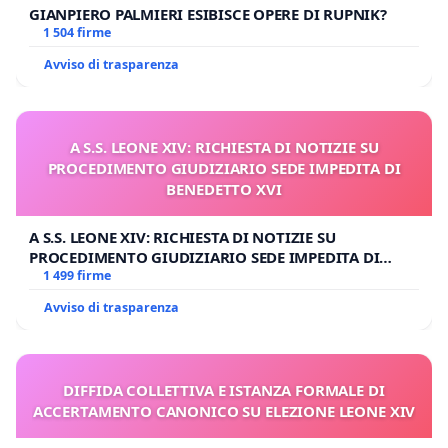
GIANPIERO PALMIERI ESIBISCE OPERE DI RUPNIK?
1 504 firme
Avviso di trasparenza
A S.S. LEONE XIV: RICHIESTA DI NOTIZIE SU
PROCEDIMENTO GIUDIZIARIO SEDE IMPEDITA DI
BENEDETTO XVI
A S.S. LEONE XIV: RICHIESTA DI NOTIZIE SU
PROCEDIMENTO GIUDIZIARIO SEDE IMPEDITA DI
BENEDETTO XVI
1 499 firme
Avviso di trasparenza
DIFFIDA COLLETTIVA E ISTANZA FORMALE DI
ACCERTAMENTO CANONICO SU ELEZIONE LEONE XIV