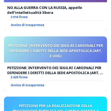
NO ALLA GUERRA CON LA RUSSIA, appello
dell'intellettualità libera
3 016 firme
Avviso di trasparenza
PETIZIONE: INTERVENTO DEI SIGG.RI CARDINALI PER
DIFENDERE I DIRITTI DELLA SEDE APOSTOLICA (ART.
3 UDG)
PETIZIONE: INTERVENTO DEI SIGG.RI CARDINALI PER
DIFENDERE I DIRITTI DELLA SEDE APOSTOLICA (ART. 3
UDG)
2 420 firme
Avviso di trasparenza
PETIZIONE PER LA REALIZZAZIONE DELLA
PROCESSIONE PUBBLICA DEL CORPUS DOMINI A