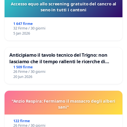
Accesso equo allo screening gratuito del cancro al
seno in tutti i cantoni
1 647 firme
32 Firme / 30 giorni
5 Jan 2026
Anticipiamo il tavolo tecnico del Trigno: non
lasciamo che il tempo rallenti le ricerche di
Domenico Racanati
1 509 firme
26 Firme / 30 giorni
20 Jun 2026
"Anzio Respira: Fermiamo il massacro degli alberi
sani"
122 firme
26 Firme / 30 giorni