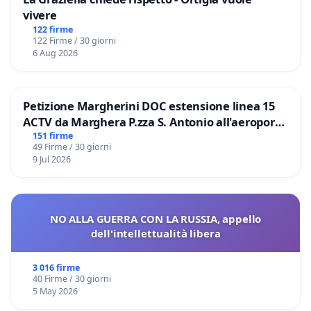
vivere
122 firme
122 Firme / 30 giorni
6 Aug 2026
Petizione Margherini DOC estensione linea 15
ACTV da Marghera P.zza S. Antonio all'aeroporto
Marco Polo tariffa a € 1,50
151 firme
49 Firme / 30 giorni
9 Jul 2026
NO ALLA GUERRA CON LA RUSSIA, appello
dell'intellettualità libera
3 016 firme
40 Firme / 30 giorni
5 May 2026