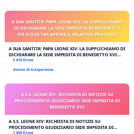
A SUA SANTITA' PAPA LEONE XIV: LA SUPPLICHIAMO
DI DICHIARARE LA SEDE IMPEDITA DI BENEDETTO
XVI E/O DI FAR APRIRE IL RELATIVO PROCESSO
A SUA SANTITA' PAPA LEONE XIV: LA SUPPLICHIAMO DI
DICHIARARE LA SEDE IMPEDITA DI BENEDETTO XVI
E/O DI FAR APRIRE IL RELATIVO PROCESSO
5 410 firme
Avviso di trasparenza
A S.S. LEONE XIV: RICHIESTA DI NOTIZIE SU
PROCEDIMENTO GIUDIZIARIO SEDE IMPEDITA DI
BENEDETTO XVI
A S.S. LEONE XIV: RICHIESTA DI NOTIZIE SU
PROCEDIMENTO GIUDIZIARIO SEDE IMPEDITA DI
BENEDETTO XVI
1 499 firme