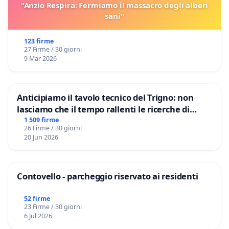
"Anzio Respira: Fermiamo il massacro degli alberi
sani"
123 firme
27 Firme / 30 giorni
9 Mar 2026
Anticipiamo il tavolo tecnico del Trigno: non
lasciamo che il tempo rallenti le ricerche di
Domenico Racanati
1 509 firme
26 Firme / 30 giorni
20 Jun 2026
Contovello - parcheggio riservato ai residenti
52 firme
23 Firme / 30 giorni
6 Jul 2026