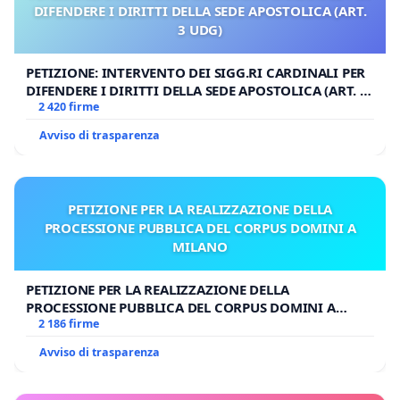
DIFENDERE I DIRITTI DELLA SEDE APOSTOLICA (ART.
3 UDG)
PETIZIONE: INTERVENTO DEI SIGG.RI CARDINALI PER
DIFENDERE I DIRITTI DELLA SEDE APOSTOLICA (ART. 3
UDG)
2 420 firme
Avviso di trasparenza
PETIZIONE PER LA REALIZZAZIONE DELLA
PROCESSIONE PUBBLICA DEL CORPUS DOMINI A
MILANO
PETIZIONE PER LA REALIZZAZIONE DELLA
PROCESSIONE PUBBLICA DEL CORPUS DOMINI A
MILANO
2 186 firme
Avviso di trasparenza