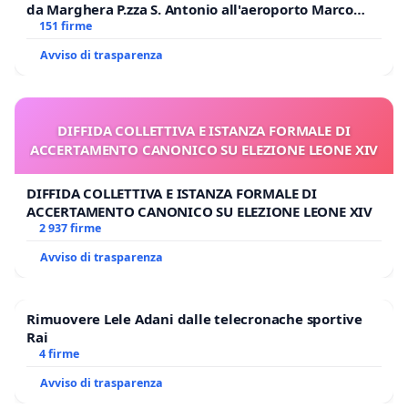
da Marghera P.zza S. Antonio all'aeroporto Marco
Polo tariffa a € 1,50
151 firme
Avviso di trasparenza
DIFFIDA COLLETTIVA E ISTANZA FORMALE DI
ACCERTAMENTO CANONICO SU ELEZIONE LEONE XIV
DIFFIDA COLLETTIVA E ISTANZA FORMALE DI
ACCERTAMENTO CANONICO SU ELEZIONE LEONE XIV
2 937 firme
Avviso di trasparenza
Rimuovere Lele Adani dalle telecronache sportive
Rai
4 firme
Avviso di trasparenza