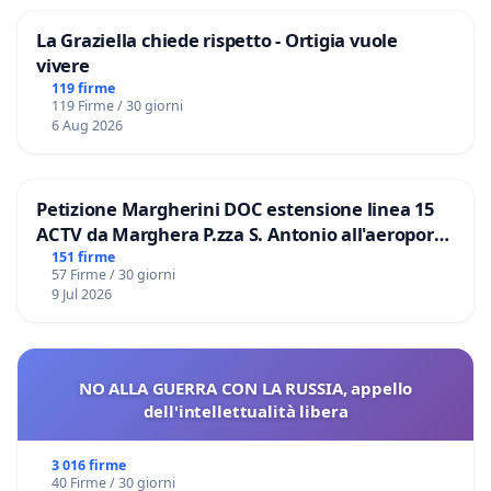
La Graziella chiede rispetto - Ortigia vuole
vivere
119 firme
119 Firme / 30 giorni
6 Aug 2026
Petizione Margherini DOC estensione linea 15
ACTV da Marghera P.zza S. Antonio all'aeroporto
Marco Polo tariffa a € 1,50
151 firme
57 Firme / 30 giorni
9 Jul 2026
NO ALLA GUERRA CON LA RUSSIA, appello
dell'intellettualità libera
3 016 firme
40 Firme / 30 giorni