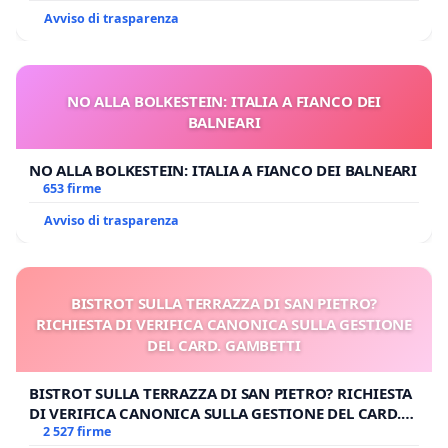
Avviso di trasparenza
NO ALLA BOLKESTEIN: ITALIA A FIANCO DEI
BALNEARI
NO ALLA BOLKESTEIN: ITALIA A FIANCO DEI BALNEARI
653 firme
Avviso di trasparenza
BISTROT SULLA TERRAZZA DI SAN PIETRO?
RICHIESTA DI VERIFICA CANONICA SULLA GESTIONE
DEL CARD. GAMBETTI
BISTROT SULLA TERRAZZA DI SAN PIETRO? RICHIESTA
DI VERIFICA CANONICA SULLA GESTIONE DEL CARD.
GAMBETTI
2 527 firme