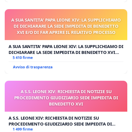
A SUA SANTITA' PAPA LEONE XIV: LA SUPPLICHIAMO
DI DICHIARARE LA SEDE IMPEDITA DI BENEDETTO
XVI E/O DI FAR APRIRE IL RELATIVO PROCESSO
A SUA SANTITA' PAPA LEONE XIV: LA SUPPLICHIAMO DI
DICHIARARE LA SEDE IMPEDITA DI BENEDETTO XVI
E/O DI FAR APRIRE IL RELATIVO PROCESSO
5 410 firme
Avviso di trasparenza
A S.S. LEONE XIV: RICHIESTA DI NOTIZIE SU
PROCEDIMENTO GIUDIZIARIO SEDE IMPEDITA DI
BENEDETTO XVI
A S.S. LEONE XIV: RICHIESTA DI NOTIZIE SU
PROCEDIMENTO GIUDIZIARIO SEDE IMPEDITA DI
BENEDETTO XVI
1 499 firme