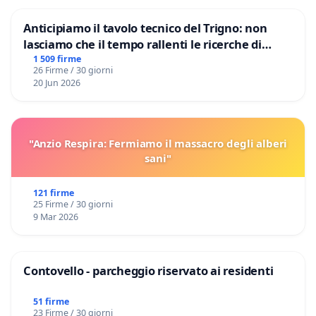
Anticipiamo il tavolo tecnico del Trigno: non
lasciamo che il tempo rallenti le ricerche di
Domenico Racanati
1 509 firme
26 Firme / 30 giorni
20 Jun 2026
"Anzio Respira: Fermiamo il massacro degli alberi
sani"
121 firme
25 Firme / 30 giorni
9 Mar 2026
Contovello - parcheggio riservato ai residenti
51 firme
23 Firme / 30 giorni