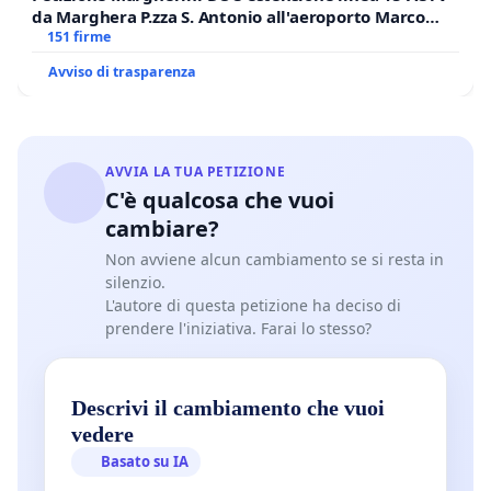
da Marghera P.zza S. Antonio all'aeroporto Marco
Polo tariffa a € 1,50
151 firme
Avviso di trasparenza
AVVIA LA TUA PETIZIONE
C'è qualcosa che vuoi
cambiare?
Non avviene alcun cambiamento se si resta in
silenzio.
L'autore di questa petizione ha deciso di
prendere l'iniziativa. Farai lo stesso?
Descrivi il cambiamento che vuoi
vedere
Basato su IA