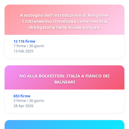
A sostegno dell'introduzione di Religione-
Cristianesimo-Ortodossia come materia
obbligatoria nelle scuole bulgare.
12 116 firme
7 Firme / 30 giorni
13 Feb 2025
NO ALLA BOLKESTEIN: ITALIA A FIANCO DEI
BALNEARI
653 firme
5 Firme / 30 giorni
28 Apr 2026