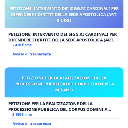
PETIZIONE: INTERVENTO DEI SIGG.RI CARDINALI PER
DIFENDERE I DIRITTI DELLA SEDE APOSTOLICA (ART.
3 UDG)
PETIZIONE: INTERVENTO DEI SIGG.RI CARDINALI PER
DIFENDERE I DIRITTI DELLA SEDE APOSTOLICA (ART. 3
UDG)
2 420 firme
Avviso di trasparenza
PETIZIONE PER LA REALIZZAZIONE DELLA
PROCESSIONE PUBBLICA DEL CORPUS DOMINI A
MILANO
PETIZIONE PER LA REALIZZAZIONE DELLA
PROCESSIONE PUBBLICA DEL CORPUS DOMINI A
MILANO
2 186 firme
Avviso di trasparenza