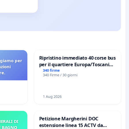
Ripristino immediato 40 corse bus
agiamo per
per il quartiere Europa/Toscanini
azioni
di Aprilia
340 firme
re.
340 Firme / 30 giorni
1 Aug 2026
Petizione Margherini DOC
ERALI DI
estensione linea 15 ACTV da
E BAGNO