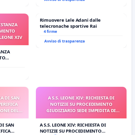
Rimuovere Lele Adani dalle
 ISTANZA
telecronache sportive Rai
AMENTO
4 firme
LEONE XIV
Avviso di trasparenza
TANZA
TO
EONE XIV
A DI SAN
A S.S. LEONE XIV: RICHIESTA DI
VERIFICA
NOTIZIE SU PROCEDIMENTO
IONE DEL
GIUDIZIARIO SEDE IMPEDITA DI
I
BENEDETTO XVI
DI SAN
A S.S. LEONE XIV: RICHIESTA DI
IFICA
NOTIZIE SU PROCEDIMENTO