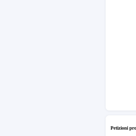
forzato”,
il lavoro
persone,
esigenze
ricongiu
abitazion
risolutiv
passegge
garantisc
Distinti s
Cittadini 
DESTINA
Petizioni pr