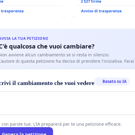
 SPADARO
me
CANONICA SULLA GESTION
2 527 firme
CARD. GAMBETTI
i trasparenza
Avviso di trasparenza
AVVIA LA TUA PETIZIONE
C'è qualcosa che vuoi cambiare?
Non avviene alcun cambiamento se si resta in silenzio.
L'autore di questa petizione ha deciso di prendere l'iniziativa. Farai
Basato su IA
crivi il cambiamento che vuoi vedere
i con parole tue. L'IA preparerà per te una petizione efficace.
Genera la petizione