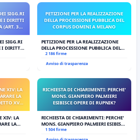
EI SIGG.RI
PETIZIONE PER LA REALIZZAZIONE
 I DIRITTI
DELLA PROCESSIONE PUBBLICA DEL
 (ART. 3
CORPUS DOMINI A MILANO
I SIGG.RI
PETIZIONE PER LA REALIZZAZIONE
I DIRITTI
DELLA PROCESSIONE PUBBLICA DEL
RT. 3 UDG)
CORPUS DOMINI A MILANO
2 186 firme
Avviso di trasparenza
NE XIV: LA
RICHIESTA DI CHIARIMENTI: PERCHE'
ARARE LA
MONS. GIANPIERO PALMIERI
DETTO XVI
ESIBISCE OPERE DI RUPNIK?
RELATIVO
 XIV: LA
RICHIESTA DI CHIARIMENTI: PERCHE'
RARE LA
MONS. GIANPIERO PALMIERI ESIBISCE
TTO XVI
OPERE DI RUPNIK?
1 504 firme
TIVO
Avviso di trasparenza