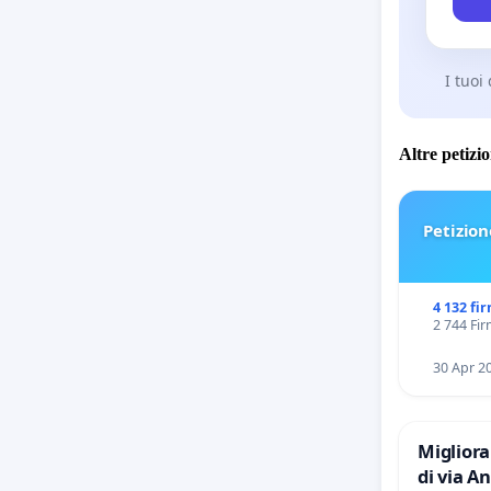
I tuoi
Altre petizi
Petizion
4 132 fi
2 744 Fir
30 Apr 2
Migliora
di via Anton Giulio Bra