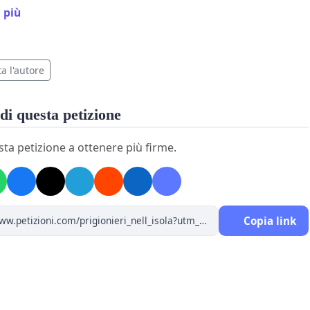
 più
a l'autore
di questa petizione
TA DI INTERVENTO URGENTE:
sta petizione a ottenere più firme.
ICEMBRE 2021, N. 229 E TRASPORTI
ere dal 10 gennaio 2022, sarà consentito ai soli possessori
 green-pass l’utilizzo di mezzi di trasporto: aerei, navi,
Copia link
, treni, autobus, ecc..Tale atto è da considerarsi
te discriminatorio per le persone che “non hanno ancora
opportunità di essere vaccinate o hanno scelto di non
accinate”! Ancora di più lo è per le Regioni Sardegna e
 tutte le Isole minori, che vivono una situazione di “esilio