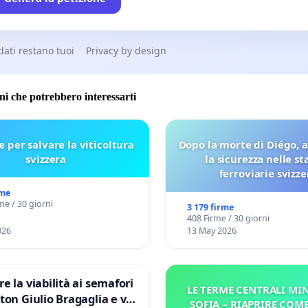
 dati restano tuoi
Privacy by design
oni che potrebbero interessarti
e per salvare la viticoltura
Dopo la morte di Diégo, 
svizzera
la sicurezza nelle st
ferroviarie svizze
rme
me / 30 giorni
3 179 firme
408 Firme / 30 giorni
026
13 May 2026
re la viabilità ai semafori
LE TERME CENTRALI MIN
gaglia e via
SOFIA – RIAPRIRE COM