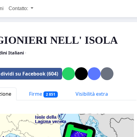
ni
Contatto:
GIONIERI NELL' ISOLA
dini Italiani
·
dividi su Facebook (604)
zione
Firme
Visibilità extra
2 851