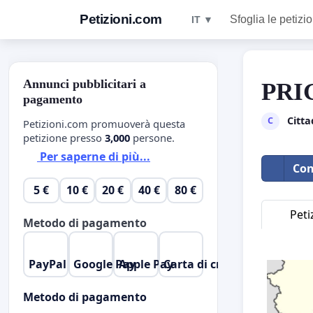
Petizioni.com
Sfoglia le petizio
IT ▼
Annunci pubblicitari a
PRI
pagamento
Citta
C
Petizioni.com promuoverà questa
petizione presso
3,000
persone.
Per saperne di più...
Con
5 €
10 €
20 €
40 €
80 €
Peti
Metodo di pagamento
PayPal
Google Pay
Apple Pay
Carta di credito
Metodo di pagamento