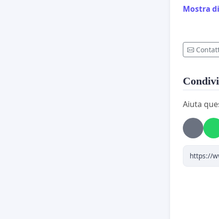
Mostra di
Contatt
Condivi
RICHIES
Aiuta que
DL 30 D
A decorr
del super
traghetti
fortemen
avuto l'
essere v
Sicilia e