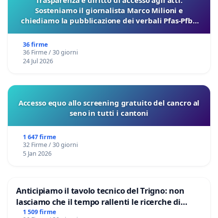
Trasparenza e diritto di accesso agli atti.
Sosteniamo il giornalista Marco Milioni e
chiediamo la pubblicazione dei verbali Pfas-Pfba
sulla Pedemontana Veneta
36 firme
36 Firme / 30 giorni
24 Jul 2026
Accesso equo allo screening gratuito del cancro al
seno in tutti i cantoni
1 647 firme
32 Firme / 30 giorni
5 Jan 2026
Anticipiamo il tavolo tecnico del Trigno: non
lasciamo che il tempo rallenti le ricerche di
Domenico Racanati
1 509 firme