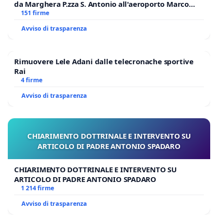
da Marghera P.zza S. Antonio all'aeroporto Marco
Polo tariffa a € 1,50
151 firme
Avviso di trasparenza
Rimuovere Lele Adani dalle telecronache sportive
Rai
4 firme
Avviso di trasparenza
CHIARIMENTO DOTTRINALE E INTERVENTO SU
ARTICOLO DI PADRE ANTONIO SPADARO
CHIARIMENTO DOTTRINALE E INTERVENTO SU
ARTICOLO DI PADRE ANTONIO SPADARO
1 214 firme
Avviso di trasparenza