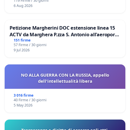
119 Firme / 30 giorni
6 Aug 2026
Petizione Margherini DOC estensione linea 15
ACTV da Marghera P.zza S. Antonio all'aeroporto
Marco Polo tariffa a € 1,50
151 firme
57 Firme / 30 giorni
9 Jul 2026
NO ALLA GUERRA CON LA RUSSIA, appello
dell'intellettualità libera
3 016 firme
40 Firme / 30 giorni
5 May 2026