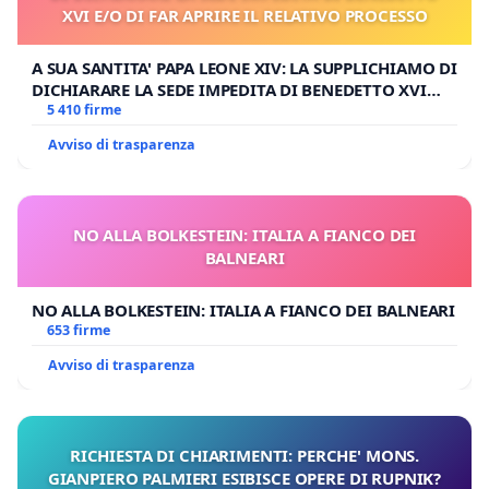
XVI E/O DI FAR APRIRE IL RELATIVO PROCESSO
A SUA SANTITA' PAPA LEONE XIV: LA SUPPLICHIAMO DI
DICHIARARE LA SEDE IMPEDITA DI BENEDETTO XVI
E/O DI FAR APRIRE IL RELATIVO PROCESSO
5 410 firme
Avviso di trasparenza
NO ALLA BOLKESTEIN: ITALIA A FIANCO DEI
BALNEARI
NO ALLA BOLKESTEIN: ITALIA A FIANCO DEI BALNEARI
653 firme
Avviso di trasparenza
RICHIESTA DI CHIARIMENTI: PERCHE' MONS.
GIANPIERO PALMIERI ESIBISCE OPERE DI RUPNIK?