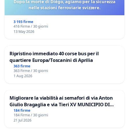
Dopo la morte di Diégo, agiamo per la sicurezza
nelle stazioni ferroviarie svizzere.
3 193 firme
416 Firme / 30 giorni
13 May 2026
Ripristino immediato 40 corse bus per il
quartiere Europa/Toscanini di Aprilia
363 firme
363 Firme / 30 giorni
1 Aug 2026
Migliorare la viabilità ai semafori di via Anton
Giulio Bragaglia e via Tieri XV MUNICIPIO DI
ROMA
184 firme
184 Firme / 30 giorni
21 Jul 2026