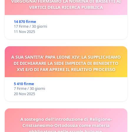
VERGOGNA! FERMIAMO LA NOMINA DI BASSETTI AI
VERTICI DELLA RICERCA PUBBLICA
14 870 firme
17 Firme / 30 giorni
11 Nov 2025
A SUA SANTITA' PAPA LEONE XIV: LA SUPPLICHIAMO
DI DICHIARARE LA SEDE IMPEDITA DI BENEDETTO
XVI E/O DI FAR APRIRE IL RELATIVO PROCESSO
5 410 firme
7 Firme / 30 giorni
20 Nov 2025
A sostegno dell'introduzione di Religione-
Cristianesimo-Ortodossia come materia
obbligatoria nelle scuole bulgare.