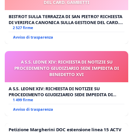
DEL CARD. GAMBETTI
BISTROT SULLA TERRAZZA DI SAN PIETRO? RICHIESTA
DI VERIFICA CANONICA SULLA GESTIONE DEL CARD.
GAMBETTI
2 527 firme
Avviso di trasparenza
A S.S. LEONE XIV: RICHIESTA DI NOTIZIE SU
PROCEDIMENTO GIUDIZIARIO SEDE IMPEDITA DI
BENEDETTO XVI
A S.S. LEONE XIV: RICHIESTA DI NOTIZIE SU
PROCEDIMENTO GIUDIZIARIO SEDE IMPEDITA DI
BENEDETTO XVI
1 499 firme
Avviso di trasparenza
Petizione Margherini DOC estensione linea 15 ACTV