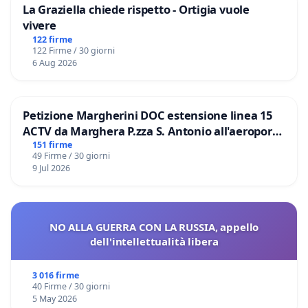
La Graziella chiede rispetto - Ortigia vuole
vivere
122 firme
122 Firme / 30 giorni
6 Aug 2026
Petizione Margherini DOC estensione linea 15
ACTV da Marghera P.zza S. Antonio all'aeroporto
Marco Polo tariffa a € 1,50
151 firme
49 Firme / 30 giorni
9 Jul 2026
NO ALLA GUERRA CON LA RUSSIA, appello
dell'intellettualità libera
3 016 firme
40 Firme / 30 giorni
5 May 2026