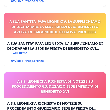
Avviso di trasparenza
A SUA SANTITA' PAPA LEONE XIV: LA SUPPLICHIAMO
DI DICHIARARE LA SEDE IMPEDITA DI BENEDETTO
XVI E/O DI FAR APRIRE IL RELATIVO PROCESSO
A SUA SANTITA' PAPA LEONE XIV: LA SUPPLICHIAMO DI
DICHIARARE LA SEDE IMPEDITA DI BENEDETTO XVI
E/O DI FAR APRIRE IL RELATIVO PROCESSO
5 410 firme
Avviso di trasparenza
A S.S. LEONE XIV: RICHIESTA DI NOTIZIE SU
PROCEDIMENTO GIUDIZIARIO SEDE IMPEDITA DI
BENEDETTO XVI
A S.S. LEONE XIV: RICHIESTA DI NOTIZIE SU
PROCEDIMENTO GIUDIZIARIO SEDE IMPEDITA DI