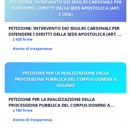
PETIZIONE: INTERVENTO DEI SIGG.RI CARDINALI PER
DIFENDERE I DIRITTI DELLA SEDE APOSTOLICA (ART.
3 UDG)
PETIZIONE: INTERVENTO DEI SIGG.RI CARDINALI PER
DIFENDERE I DIRITTI DELLA SEDE APOSTOLICA (ART. 3
UDG)
2 420 firme
Avviso di trasparenza
PETIZIONE PER LA REALIZZAZIONE DELLA
PROCESSIONE PUBBLICA DEL CORPUS DOMINI A
MILANO
PETIZIONE PER LA REALIZZAZIONE DELLA
PROCESSIONE PUBBLICA DEL CORPUS DOMINI A
MILANO
2 186 firme
Avviso di trasparenza