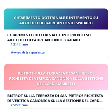
CHIARIMENTO DOTTRINALE E INTERVENTO SU
ARTICOLO DI PADRE ANTONIO SPADARO
CHIARIMENTO DOTTRINALE E INTERVENTO SU
ARTICOLO DI PADRE ANTONIO SPADARO
1 214 firme
Avviso di trasparenza
BISTROT SULLA TERRAZZA DI SAN PIETRO?
RICHIESTA DI VERIFICA CANONICA SULLA GESTIONE
DEL CARD. GAMBETTI
BISTROT SULLA TERRAZZA DI SAN PIETRO? RICHIESTA
DI VERIFICA CANONICA SULLA GESTIONE DEL CARD.
GAMBETTI
2 527 firme