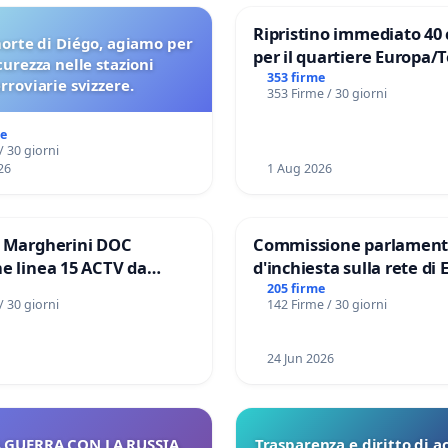
Ripristino immediato 40 
orte di Diégo, agiamo per
per il quartiere Europa/
icurezza nelle stazioni
di Aprilia
353 firme
erroviarie svizzere.
353 Firme / 30 giorni
me
/ 30 giorni
26
1 Aug 2026
e Margherini DOC
Commissione parlament
e linea 15 ACTV da
d'inchiesta sulla rete di 
P.zza S. Antonio
del Mossad: verità sugli 
205 firme
/ 30 giorni
142 Firme / 30 giorni
orto Marco Polo tariffa a
Files
24 Jun 2026
 GUERRA CON LA RUSSIA,
Trasparenza e diritto di a