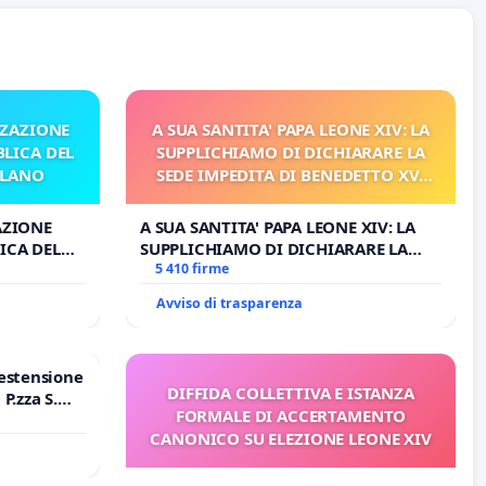
ZZAZIONE
A SUA SANTITA' PAPA LEONE XIV: LA
LICA DEL
SUPPLICHIAMO DI DICHIARARE LA
ILANO
SEDE IMPEDITA DI BENEDETTO XVI
E/O DI FAR APRIRE IL RELATIVO
PROCESSO
AZIONE
A SUA SANTITA' PAPA LEONE XIV: LA
ICA DEL
SUPPLICHIAMO DI DICHIARARE LA
O
SEDE IMPEDITA DI BENEDETTO XVI E/O
5 410 firme
DI FAR APRIRE IL RELATIVO PROCESSO
Avviso di trasparenza
estensione
DIFFIDA COLLETTIVA E ISTANZA
P.zza S.
FORMALE DI ACCERTAMENTO
o Polo
CANONICO SU ELEZIONE LEONE XIV