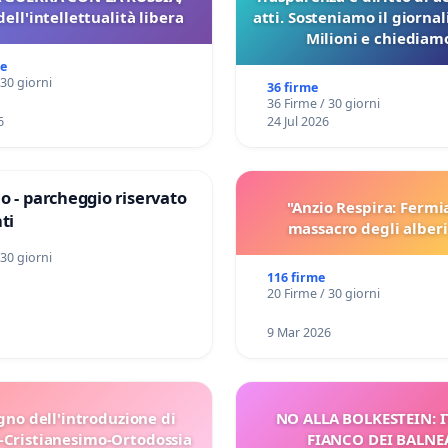
dell'intellettualità libera
atti. Sosteniamo il giorna
Milioni e chiediamo
pubblicazione dei verbali
me
sulla Pedemontana V
 30 giorni
36 firme
36 Firme / 30 giorni
6
24 Jul 2026
o - parcheggio riservato
"Anzio Respira: Fermi
ti
massacro degli alberi
 30 giorni
116 firme
20 Firme / 30 giorni
9 Mar 2026
gno dell'introduzione di
NO ALLA BOLKESTEIN: I
-Cristianesimo-Ortodossia
FIANCO DEI BALNE