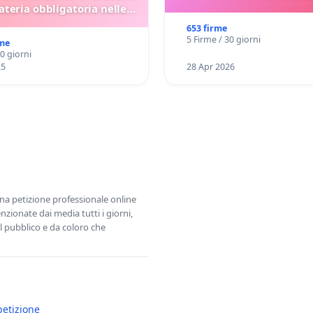
teria obbligatoria nelle
scuole bulgare.
653 firme
5 Firme / 30 giorni
rme
30 giorni
25
28 Apr 2026
una petizione professionale online
zionate dai media tutti i giorni,
l pubblico e da coloro che
petizione