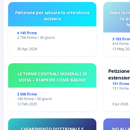
Petizione per salvare la viticoltura
Dopo la m
svizzera
la s
f
4 145 firme
2 756 Firme / 30 giorni
3 193 fir
416 Firme 
30 Apr 2026
13 May 20
Petizion
LE TERME CENTRALI MINERALI DI
estension
SOFIA – RIAPRIRE COME BAGNO
Marghera 
151 firme
151 Firme 
all'aerop
3 508 firme
€ 1,50
160 Firme / 30 giorni
12 Feb 2025
9 Jul 2026
CHIARIMENTO DOTTRINALE E
NO ALLA