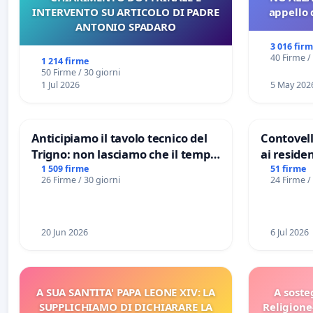
INTERVENTO SU ARTICOLO DI PADRE
appello 
ANTONIO SPADARO
3 016 fir
40 Firme /
1 214 firme
50 Firme / 30 giorni
1 Jul 2026
5 May 202
Anticipiamo il tavolo tecnico del
Contovell
Trigno: non lasciamo che il tempo
ai residen
rallenti le ricerche di Domenico
1 509 firme
51 firme
26 Firme / 30 giorni
24 Firme /
Racanati
20 Jun 2026
6 Jul 2026
A SUA SANTITA' PAPA LEONE XIV: LA
A soste
SUPPLICHIAMO DI DICHIARARE LA
Religione