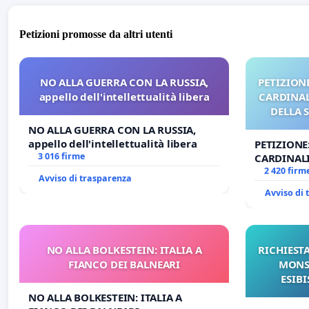
Petizioni promosse da altri utenti
NO ALLA GUERRA CON LA RUSSIA,
PETIZIONE
appello dell'intellettualità libera
CARDINALI
DELLA 
NO ALLA GUERRA CON LA RUSSIA,
appello dell'intellettualità libera
PETIZIONE
3 016 firme
CARDINALI
DELLA SED
2 420 firm
Avviso di trasparenza
Avviso di
NO ALLA BOLKESTEIN: ITALIA A
RICHIESTA
FIANCO DEI BALNEARI
MONS.
ESIBI
NO ALLA BOLKESTEIN: ITALIA A