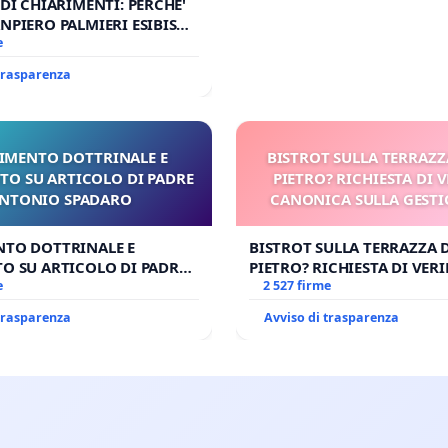
 DI CHIARIMENTI: PERCHE'
NPIERO PALMIERI ESIBISCE
RUPNIK?
e
 trasparenza
IMENTO DOTTRINALE E
BISTROT SULLA TERRAZZ
TO SU ARTICOLO DI PADRE
PIETRO? RICHIESTA DI V
NTONIO SPADARO
CANONICA SULLA GESTI
CARD. GAMBETT
NTO DOTTRINALE E
BISTROT SULLA TERRAZZA 
O SU ARTICOLO DI PADRE
PIETRO? RICHIESTA DI VERI
SPADARO
e
CANONICA SULLA GESTION
2 527 firme
CARD. GAMBETTI
 trasparenza
Avviso di trasparenza