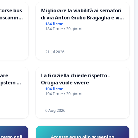
corse bus
Migliorare la viabilità ai semafori
Toscanini
di via Anton Giulio Bragaglia e via
Tieri XV MUNICIPIO DI ROMA
184 firme
184 Firme / 30 giorni
21 Jul 2026
are
La Graziella chiede rispetto -
Epstein e
Ortigia vuole vivere
Epstein
104 firme
104 Firme / 30 giorni
6 Aug 2026
ccesso agli
Accesso equo allo screening