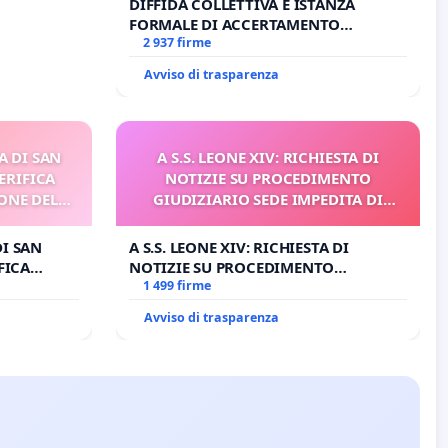
DIFFIDA COLLETTIVA E ISTANZA
FORMALE DI ACCERTAMENTO
CANONICO SU ELEZIONE LEONE XIV
2 937 firme
Avviso di trasparenza
A DI SAN
A S.S. LEONE XIV: RICHIESTA DI
ERIFICA
NOTIZIE SU PROCEDIMENTO
ONE DEL
GIUDIZIARIO SEDE IMPEDITA DI
I
BENEDETTO XVI
DI SAN
A S.S. LEONE XIV: RICHIESTA DI
FICA
NOTIZIE SU PROCEDIMENTO
E DEL
GIUDIZIARIO SEDE IMPEDITA DI
1 499 firme
BENEDETTO XVI
Avviso di trasparenza