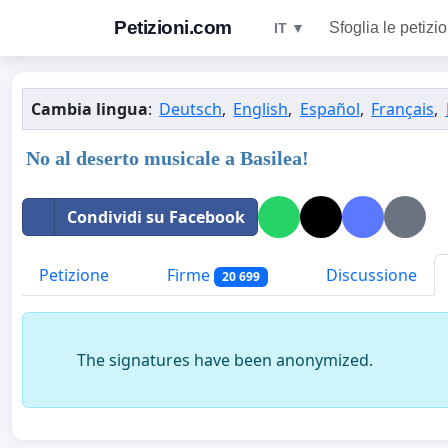
Petizioni.com
Sfoglia le petizio
IT ▼
Cambia lingua
:
Deutsch
,
English
,
Español
,
Français
,
No al deserto musicale a Basilea!
Condividi su Facebook
Petizione
Firme
Discussione
20 699
The signatures have been anonymized.