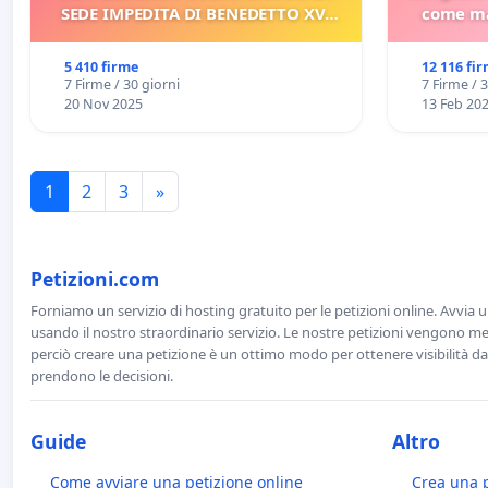
SEDE IMPEDITA DI BENEDETTO XVI
come ma
E/O DI FAR APRIRE IL RELATIVO
PROCESSO
5 410 firme
12 116 fi
7 Firme / 30 giorni
7 Firme / 
20 Nov 2025
13 Feb 20
1
2
3
»
Petizioni.com
Forniamo un servizio di hosting gratuito per le petizioni online. Avvia 
usando il nostro straordinario servizio. Le nostre petizioni vengono men
perciò creare una petizione è un ottimo modo per ottenere visibilità da
prendono le decisioni.
Guide
Altro
Come avviare una petizione online
Crea una 