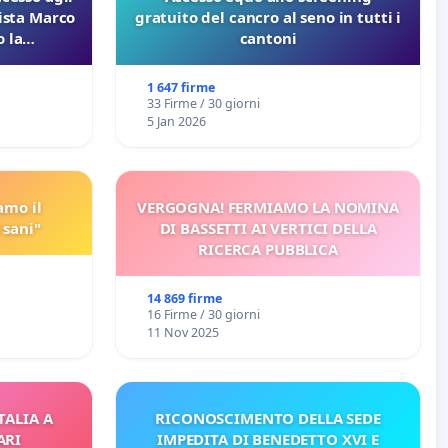
lista Marco
gratuito del cancro al seno in tutti i
 la
cantoni
 Pfas-Pfba
eneta
1 647 firme
33 Firme / 30 giorni
5 Jan 2026
amo il
VERGOGNA! FERMIAMO LA NOMINA
 sani"
DI BASSETTI AI VERTICI DELLA
RICERCA PUBBLICA
14 869 firme
16 Firme / 30 giorni
11 Nov 2025
TALIA A
RICONOSCIMENTO DELLA SEDE
ARI
IMPEDITA DI BENEDETTO XVI E