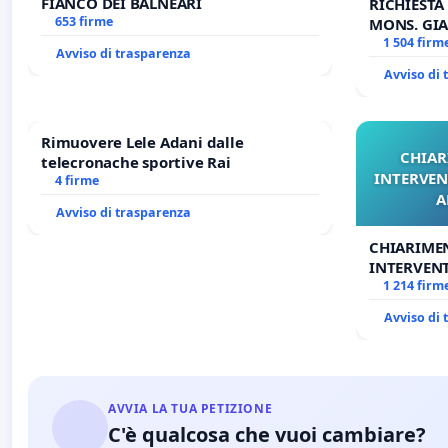
FIANCO DEI BALNEARI
RICHIESTA
653 firme
MONS. GIA
OPERE DI 
1 504 firm
Avviso di trasparenza
Avviso di
Rimuovere Lele Adani dalle
CHIAR
telecronache sportive Rai
INTERVEN
4 firme
A
Avviso di trasparenza
CHIARIME
INTERVENT
ANTONIO 
1 214 firm
Avviso di
AVVIA LA TUA PETIZIONE
C'è qualcosa che vuoi cambiare?