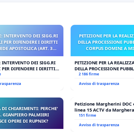
: INTERVENTO DEI SIGG.RI
PETIZIONE PER LA REALI
 PER DIFENDERE I DIRITTI
DELLA PROCESSIONE PUBB
SEDE APOSTOLICA (ART. 3
CORPUS DOMINI A M
UDG)
: INTERVENTO DEI SIGG.RI
PETIZIONE PER LA REALIZZ
 PER DIFENDERE I DIRITTI
DELLA PROCESSIONE PUBBL
E APOSTOLICA (ART. 3 UDG)
e
CORPUS DOMINI A MILAN
2 186 firme
 trasparenza
Avviso di trasparenza
Petizione Margherini DOC 
 DI CHIARIMENTI: PERCHE'
linea 15 ACTV da Marghera 
 GIANPIERO PALMIERI
Antonio all'aeroporto Marc
151 firme
SCE OPERE DI RUPNIK?
tariffa a € 1,50
Avviso di trasparenza