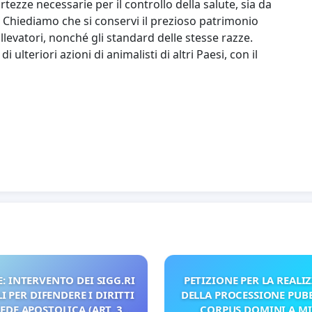
tezze necessarie per il controllo della salute, sia da
ci. Chiediamo che si conservi il prezioso patrimonio
allevatori, nonché gli standard delle stesse razze.
ulteriori azioni di animalisti di altri Paesi, con il
: INTERVENTO DEI SIGG.RI
PETIZIONE PER LA REALI
 PER DIFENDERE I DIRITTI
DELLA PROCESSIONE PUBB
SEDE APOSTOLICA (ART. 3
CORPUS DOMINI A M