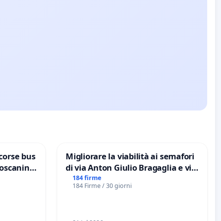
corse bus
Migliorare la viabilità ai semafori
Toscanini
di via Anton Giulio Bragaglia e via
Tieri XV MUNICIPIO DI ROMA
184 firme
184 Firme / 30 giorni