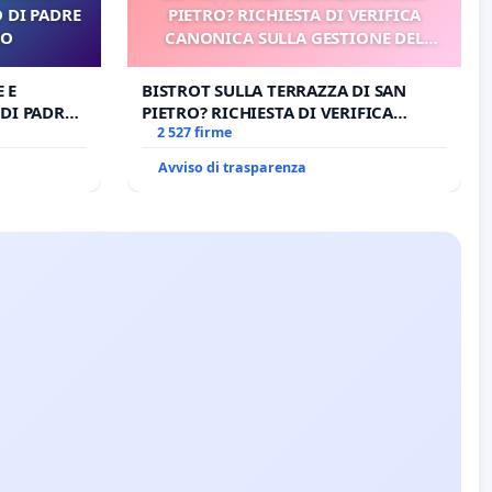
 DI PADRE
PIETRO? RICHIESTA DI VERIFICA
RO
CANONICA SULLA GESTIONE DEL
CARD. GAMBETTI
 E
BISTROT SULLA TERRAZZA DI SAN
DI PADRE
PIETRO? RICHIESTA DI VERIFICA
CANONICA SULLA GESTIONE DEL
2 527 firme
CARD. GAMBETTI
Avviso di trasparenza