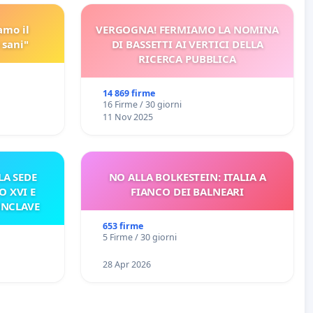
amo il
VERGOGNA! FERMIAMO LA NOMINA
 sani"
DI BASSETTI AI VERTICI DELLA
RICERCA PUBBLICA
14 869 firme
16 Firme / 30 giorni
11 Nov 2025
A SEDE
NO ALLA BOLKESTEIN: ITALIA A
O XVI E
FIANCO DEI BALNEARI
ONCLAVE
653 firme
5 Firme / 30 giorni
28 Apr 2026