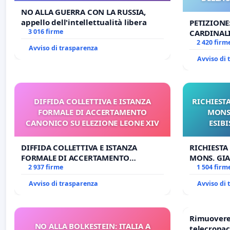
NO ALLA GUERRA CON LA RUSSIA,
appello dell'intellettualità libera
PETIZIONE
3 016 firme
CARDINALI
DELLA SED
2 420 firm
Avviso di trasparenza
Avviso di
DIFFIDA COLLETTIVA E ISTANZA
RICHIESTA
FORMALE DI ACCERTAMENTO
MONS.
CANONICO SU ELEZIONE LEONE XIV
ESIBI
DIFFIDA COLLETTIVA E ISTANZA
RICHIESTA
FORMALE DI ACCERTAMENTO
MONS. GIA
CANONICO SU ELEZIONE LEONE XIV
2 937 firme
OPERE DI 
1 504 firm
Avviso di trasparenza
Avviso di
Rimuovere 
NO ALLA BOLKESTEIN: ITALIA A
telecronac