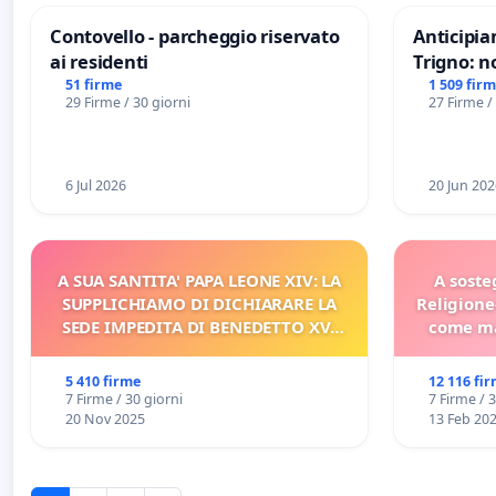
Contovello - parcheggio riservato
Anticipia
ai residenti
Trigno: n
rallenti 
51 firme
1 509 fir
29 Firme / 30 giorni
27 Firme /
Racanati
6 Jul 2026
20 Jun 202
A SUA SANTITA' PAPA LEONE XIV: LA
A soste
SUPPLICHIAMO DI DICHIARARE LA
Religione
SEDE IMPEDITA DI BENEDETTO XVI
come ma
E/O DI FAR APRIRE IL RELATIVO
PROCESSO
5 410 firme
12 116 fi
7 Firme / 30 giorni
7 Firme / 
20 Nov 2025
13 Feb 20