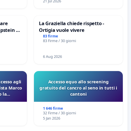
21 Jul 2026
are
La Graziella chiede rispetto -
Epstein e
Ortigia vuole vivere
Epstein
83 firme
83 Firme / 30 giorni
6 Aug 2026
ccesso agli
Accesso equo allo screening
lista Marco
gratuito del cancro al seno in tutti i
 la
cantoni
 Pfas-Pfba
eneta
1 646 firme
32 Firme / 30 giorni
5 Jan 2026