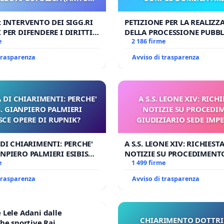
UDG)
: INTERVENTO DEI SIGG.RI
PETIZIONE PER LA REALIZZ
 PER DIFENDERE I DIRITTI
DELLA PROCESSIONE PUBBL
E APOSTOLICA (ART. 3 UDG)
e
CORPUS DOMINI A MILAN
2 186 firme
 trasparenza
Avviso di trasparenza
 DI CHIARIMENTI: PERCHE'
A S.S. LEONE XIV: RICHI
 GIANPIERO PALMIERI
NOTIZIE SU PROCEDI
SCE OPERE DI RUPNIK?
GIUDIZIARIO SEDE IMPE
BENEDETTO XVI
 DI CHIARIMENTI: PERCHE'
A S.S. LEONE XIV: RICHIESTA
NPIERO PALMIERI ESIBISCE
NOTIZIE SU PROCEDIMENT
RUPNIK?
e
GIUDIZIARIO SEDE IMPEDIT
1 499 firme
BENEDETTO XVI
 trasparenza
Avviso di trasparenza
Lele Adani dalle
CHIARIMENTO DOTTRI
he sportive Rai