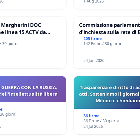
26
1 Aug 2026
e Margherini DOC
Commissione parlament
e linea 15 ACTV da
d'inchiesta sulla rete di 
P.zza S. Antonio
del Mossad: verità sugli 
205 firme
/ 30 giorni
142 Firme / 30 giorni
orto Marco Polo tariffa a
Files
24 Jun 2026
 GUERRA CON LA RUSSIA,
Trasparenza e diritto di a
dell'intellettualità libera
atti. Sosteniamo il giorna
Milioni e chiediamo
pubblicazione dei verbali
me
sulla Pedemontana V
 30 giorni
36 firme
36 Firme / 30 giorni
6
24 Jul 2026