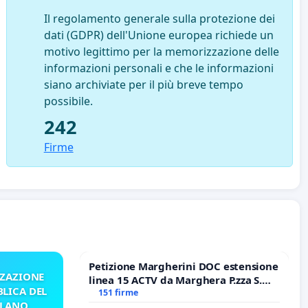
Il regolamento generale sulla protezione dei
dati (GDPR) dell'Unione europea richiede un
motivo legittimo per la memorizzazione delle
informazioni personali e che le informazioni
siano archiviate per il più breve tempo
possibile.
242
Firme
Petizione Margherini DOC estensione
ZZAZIONE
linea 15 ACTV da Marghera P.zza S.
LICA DEL
Antonio all'aeroporto Marco Polo
151 firme
ILANO
tariffa a € 1,50