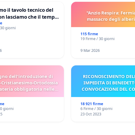
mo il tavolo tecnico del
"Anzio Respira: Fermi
on lasciamo che il tempo
massacro degli alberi
le ricerche di Domenico
me
 30 giorni
115 firme
19 Firme / 30 giorni
6
9 Mar 2026
gno dell'introduzione di
RICONOSCIMENTO DELL
-Cristianesimo-Ortodossia
IMPEDITA DI BENEDETT
teria obbligatoria nelle
CONVOCAZIONE DEL C
scuole bulgare.
rme
18 921 firme
30 giorni
6 Firme / 30 giorni
25
23 Oct 2023