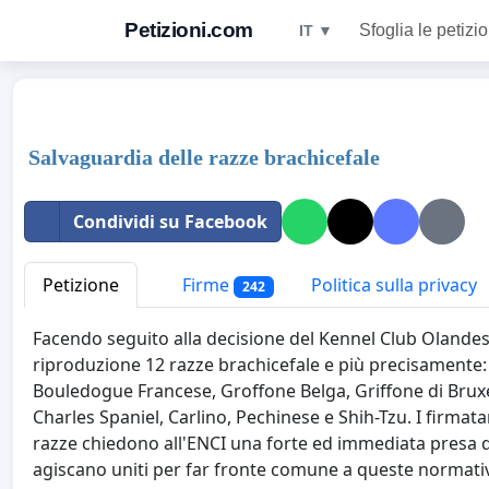
Petizioni.com
Sfoglia le petizio
IT ▼
Salvaguardia delle razze brachicefale
Condividi su Facebook
Petizione
Firme
Politica sulla privacy
242
Facendo seguito alla decisione del Kennel Club Olandese,
riproduzione 12 razze brachicefale e più precisamente: 
Bouledogue Francese, Groffone Belga, Griffone di Bruxe
Charles Spaniel, Carlino, Pechinese e Shih-Tzu. I firmata
razze chiedono all'ENCI una forte ed immediata presa di 
agiscano uniti per far fronte comune a queste normati