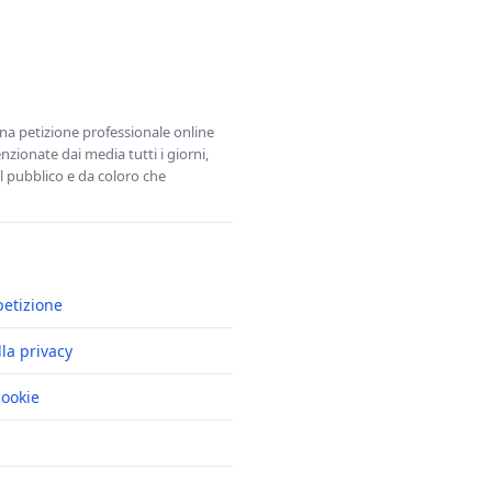
una petizione professionale online
zionate dai media tutti i giorni,
l pubblico e da coloro che
petizione
lla privacy
cookie