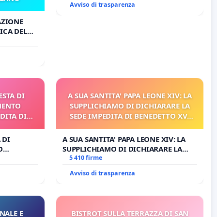
Avviso di trasparenza
AZIONE
ICA DEL
O
ESTA DI
A SUA SANTITA' PAPA LEONE XIV: LA
MENTO
SUPPLICHIAMO DI DICHIARARE LA
DITA DI
SEDE IMPEDITA DI BENEDETTO XVI
E/O DI FAR APRIRE IL RELATIVO
PROCESSO
 DI
A SUA SANTITA' PAPA LEONE XIV: LA
O
SUPPLICHIAMO DI DICHIARARE LA
A DI
SEDE IMPEDITA DI BENEDETTO XVI E/O
5 410 firme
DI FAR APRIRE IL RELATIVO PROCESSO
Avviso di trasparenza
NALE E
BISTROT SULLA TERRAZZA DI SAN