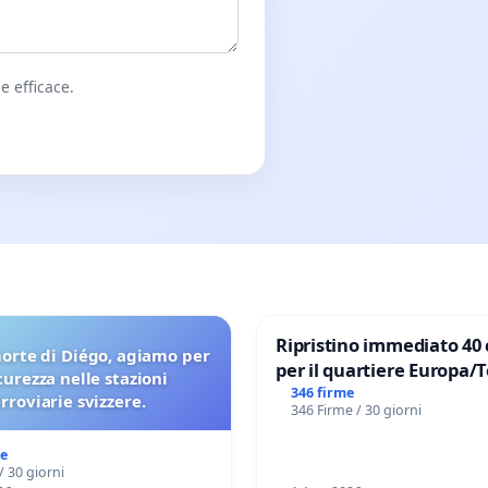
e efficace.
Ripristino immediato 40 
orte di Diégo, agiamo per
per il quartiere Europa/
icurezza nelle stazioni
di Aprilia
346 firme
erroviarie svizzere.
346 Firme / 30 giorni
me
/ 30 giorni