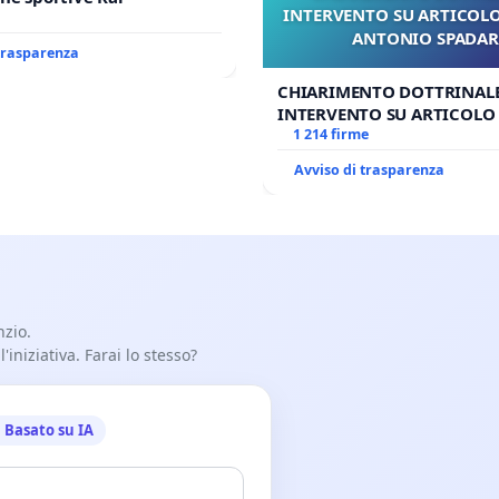
INTERVENTO SU ARTICOLO
ANTONIO SPADA
 trasparenza
CHIARIMENTO DOTTRINALE
INTERVENTO SU ARTICOLO 
ANTONIO SPADARO
1 214 firme
Avviso di trasparenza
nzio.
iniziativa. Farai lo stesso?
Basato su IA