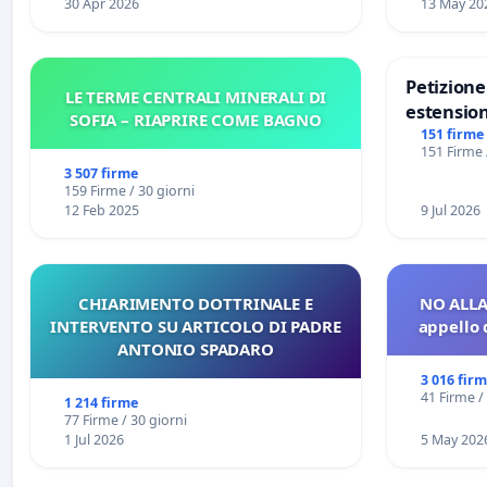
30 Apr 2026
13 May 20
Petizion
LE TERME CENTRALI MINERALI DI
estension
SOFIA – RIAPRIRE COME BAGNO
Marghera 
151 firme
151 Firme 
all'aerop
3 507 firme
€ 1,50
159 Firme / 30 giorni
12 Feb 2025
9 Jul 2026
CHIARIMENTO DOTTRINALE E
NO ALLA
INTERVENTO SU ARTICOLO DI PADRE
appello 
ANTONIO SPADARO
3 016 fir
41 Firme /
1 214 firme
77 Firme / 30 giorni
1 Jul 2026
5 May 202