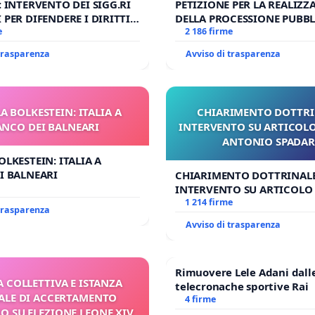
: INTERVENTO DEI SIGG.RI
PETIZIONE PER LA REALIZZ
 PER DIFENDERE I DIRITTI
DELLA PROCESSIONE PUBBL
E APOSTOLICA (ART. 3 UDG)
e
CORPUS DOMINI A MILAN
2 186 firme
 trasparenza
Avviso di trasparenza
A BOLKESTEIN: ITALIA A
CHIARIMENTO DOTTRI
ANCO DEI BALNEARI
INTERVENTO SU ARTICOLO
ANTONIO SPADA
OLKESTEIN: ITALIA A
I BALNEARI
CHIARIMENTO DOTTRINALE
INTERVENTO SU ARTICOLO 
ANTONIO SPADARO
1 214 firme
 trasparenza
Avviso di trasparenza
Rimuovere Lele Adani dall
A COLLETTIVA E ISTANZA
telecronache sportive Rai
LE DI ACCERTAMENTO
4 firme
 SU ELEZIONE LEONE XIV