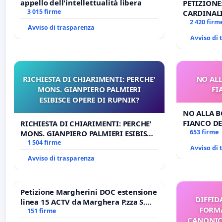
appello dell'intellettualità libera
PETIZIONE
3 015 firme
CARDINALI
DELLA SED
2 420 firm
Avviso di trasparenza
Avviso di
RICHIESTA DI CHIARIMENTI: PERCHE'
NO ALL
MONS. GIANPIERO PALMIERI
FI
ESIBISCE OPERE DI RUPNIK?
NO ALLA B
FIANCO DE
RICHIESTA DI CHIARIMENTI: PERCHE'
653 firme
MONS. GIANPIERO PALMIERI ESIBISCE
OPERE DI RUPNIK?
1 504 firme
Avviso di
Avviso di trasparenza
Petizione Margherini DOC estensione
DIFFID
linea 15 ACTV da Marghera P.zza S.
FORMA
Antonio all'aeroporto Marco Polo
151 firme
CANONICO
tariffa a € 1,50