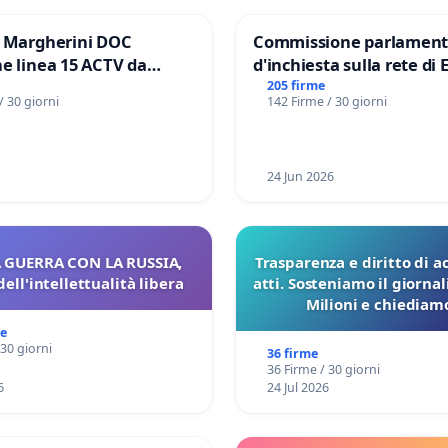
e Margherini DOC
Commissione parlament
e linea 15 ACTV da
d'inchiesta sulla rete di 
P.zza S. Antonio
del Mossad: verità sugli 
205 firme
/ 30 giorni
142 Firme / 30 giorni
orto Marco Polo tariffa a
Files
24 Jun 2026
 GUERRA CON LA RUSSIA,
Trasparenza e diritto di a
dell'intellettualità libera
atti. Sosteniamo il giorna
Milioni e chiediamo
pubblicazione dei verbali
me
sulla Pedemontana V
 30 giorni
36 firme
36 Firme / 30 giorni
6
24 Jul 2026