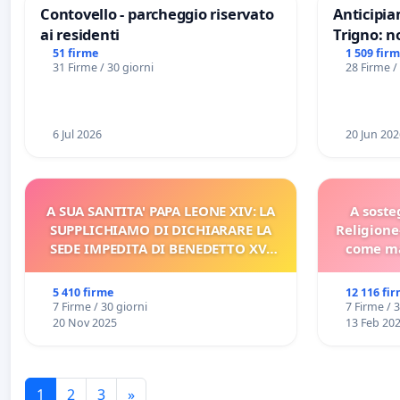
Contovello - parcheggio riservato
Anticipia
ai residenti
Trigno: n
rallenti 
51 firme
1 509 fir
31 Firme / 30 giorni
28 Firme /
Racanati
6 Jul 2026
20 Jun 202
A SUA SANTITA' PAPA LEONE XIV: LA
A soste
SUPPLICHIAMO DI DICHIARARE LA
Religione
SEDE IMPEDITA DI BENEDETTO XVI
come ma
E/O DI FAR APRIRE IL RELATIVO
PROCESSO
5 410 firme
12 116 fi
7 Firme / 30 giorni
7 Firme / 
20 Nov 2025
13 Feb 20
1
2
3
»