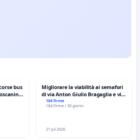
corse bus
Migliorare la viabilità ai semafori
Toscanini
di via Anton Giulio Bragaglia e via
Tieri XV MUNICIPIO DI ROMA
184 firme
184 Firme / 30 giorni
21 Jul 2026