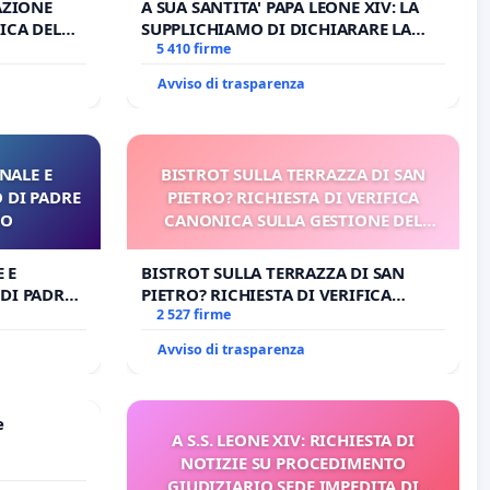
AZIONE
A SUA SANTITA' PAPA LEONE XIV: LA
ICA DEL
SUPPLICHIAMO DI DICHIARARE LA
O
SEDE IMPEDITA DI BENEDETTO XVI E/O
5 410 firme
DI FAR APRIRE IL RELATIVO PROCESSO
Avviso di trasparenza
NALE E
BISTROT SULLA TERRAZZA DI SAN
 DI PADRE
PIETRO? RICHIESTA DI VERIFICA
RO
CANONICA SULLA GESTIONE DEL
CARD. GAMBETTI
 E
BISTROT SULLA TERRAZZA DI SAN
DI PADRE
PIETRO? RICHIESTA DI VERIFICA
CANONICA SULLA GESTIONE DEL
2 527 firme
CARD. GAMBETTI
Avviso di trasparenza
e
A S.S. LEONE XIV: RICHIESTA DI
NOTIZIE SU PROCEDIMENTO
GIUDIZIARIO SEDE IMPEDITA DI