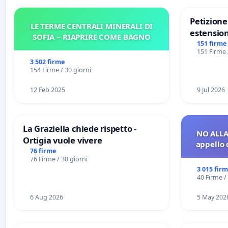
Petizion
LE TERME CENTRALI MINERALI DI
estension
SOFIA – RIAPRIRE COME BAGNO
Marghera 
151 firme
151 Firme 
all'aerop
3 502 firme
€ 1,50
154 Firme / 30 giorni
12 Feb 2025
9 Jul 2026
La Graziella chiede rispetto -
NO ALLA
Ortigia vuole vivere
appello 
76 firme
76 Firme / 30 giorni
3 015 fir
40 Firme /
6 Aug 2026
5 May 202