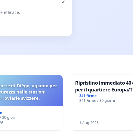
e efficace.
Ripristino immediato 40 
orte di Diégo, agiamo per
per il quartiere Europa/
icurezza nelle stazioni
di Aprilia
341 firme
erroviarie svizzere.
341 Firme / 30 giorni
me
/ 30 giorni
26
1 Aug 2026