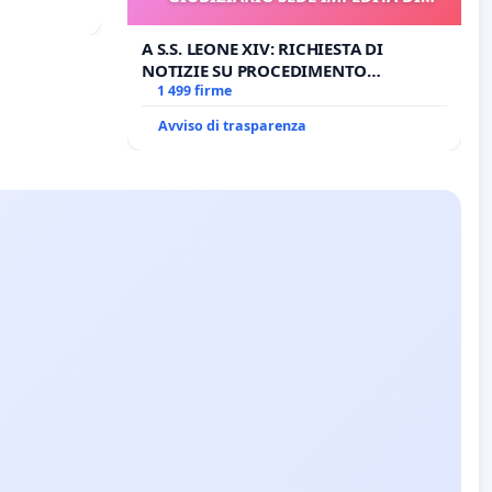
BENEDETTO XVI
A S.S. LEONE XIV: RICHIESTA DI
NOTIZIE SU PROCEDIMENTO
GIUDIZIARIO SEDE IMPEDITA DI
1 499 firme
BENEDETTO XVI
Avviso di trasparenza