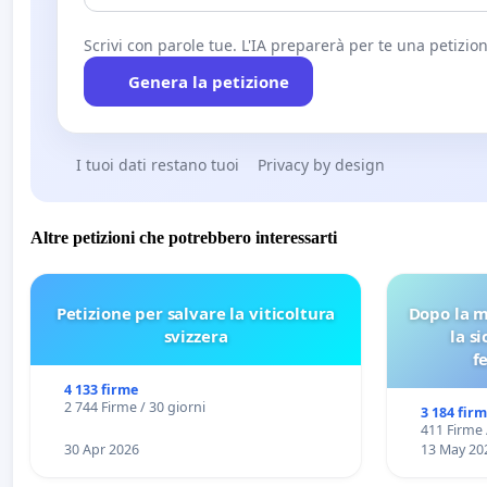
Scrivi con parole tue. L'IA preparerà per te una petizion
Genera la petizione
I tuoi dati restano tuoi
Privacy by design
Altre petizioni che potrebbero interessarti
Petizione per salvare la viticoltura
Dopo la m
svizzera
la s
f
4 133 firme
2 744 Firme / 30 giorni
3 184 fir
411 Firme 
30 Apr 2026
13 May 20