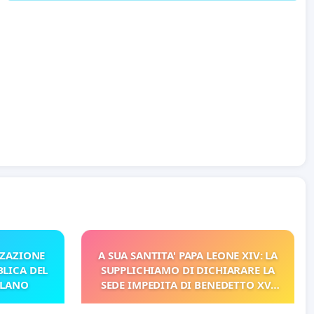
ZZAZIONE
A SUA SANTITA' PAPA LEONE XIV: LA
LICA DEL
SUPPLICHIAMO DI DICHIARARE LA
ILANO
SEDE IMPEDITA DI BENEDETTO XVI
E/O DI FAR APRIRE IL RELATIVO
PROCESSO