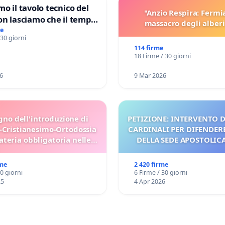
mo il tavolo tecnico del
"Anzio Respira: Fermi
on lasciamo che il tempo
massacro degli alberi
le ricerche di Domenico
me
 30 giorni
114 firme
18 Firme / 30 giorni
6
9 Mar 2026
gno dell'introduzione di
PETIZIONE: INTERVENTO D
-Cristianesimo-Ortodossia
CARDINALI PER DIFENDERE
teria obbligatoria nelle
DELLA SEDE APOSTOLICA 
scuole bulgare.
UDG)
rme
2 420 firme
30 giorni
6 Firme / 30 giorni
25
4 Apr 2026