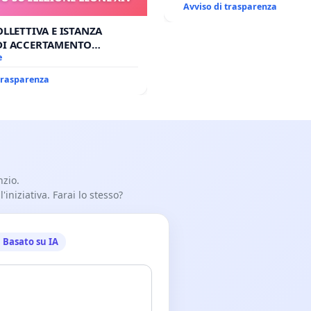
Avviso di trasparenza
OLLETTIVA E ISTANZA
DI ACCERTAMENTO
SU ELEZIONE LEONE XIV
e
 trasparenza
nzio.
iniziativa. Farai lo stesso?
Basato su IA