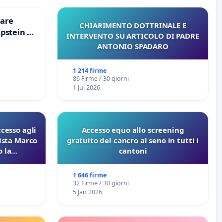
are
CHIARIMENTO DOTTRINALE E
Epstein e
INTERVENTO SU ARTICOLO DI PADRE
Epstein
ANTONIO SPADARO
1 214 firme
86 Firme / 30 giorni
1 Jul 2026
ccesso agli
Accesso equo allo screening
lista Marco
gratuito del cancro al seno in tutti i
 la
cantoni
 Pfas-Pfba
eneta
1 646 firme
32 Firme / 30 giorni
5 Jan 2026