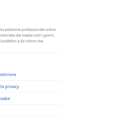
una petizione professionale online
zionate dai media tutti i giorni,
l pubblico e da coloro che
petizione
lla privacy
cookie