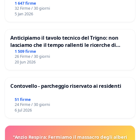
1 647 firme
32 Firme / 30 giorni
5 Jan 2026
Anticipiamo il tavolo tecnico del Trigno: non
lasciamo che il tempo rallenti le ricerche di
Domenico Racanati
1 509 firme
26 Firme / 30 giorni
20 Jun 2026
Contovello - parcheggio riservato ai residenti
51 firme
24 Firme / 30 giorni
6 Jul 2026
"Anzio Respira: Fermiamo il massacro degli alberi