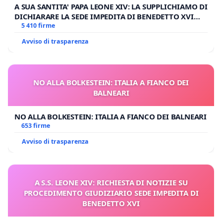
A SUA SANTITA' PAPA LEONE XIV: LA SUPPLICHIAMO DI
DICHIARARE LA SEDE IMPEDITA DI BENEDETTO XVI
E/O DI FAR APRIRE IL RELATIVO PROCESSO
5 410 firme
Avviso di trasparenza
NO ALLA BOLKESTEIN: ITALIA A FIANCO DEI
BALNEARI
NO ALLA BOLKESTEIN: ITALIA A FIANCO DEI BALNEARI
653 firme
Avviso di trasparenza
A S.S. LEONE XIV: RICHIESTA DI NOTIZIE SU
PROCEDIMENTO GIUDIZIARIO SEDE IMPEDITA DI
BENEDETTO XVI