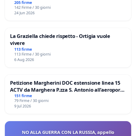
Files
205 firme
142 Firme / 30 giorni
24 Jun 2026
La Graziella chiede rispetto - Ortigia vuole
vivere
113 firme
113 Firme / 30 giorni
6 Aug 2026
Petizione Margherini DOC estensione linea 15
ACTV da Marghera P.zza S. Antonio all'aeroporto
Marco Polo tariffa a € 1,50
151 firme
79 Firme / 30 giorni
9 Jul 2026
NO ALLA GUERRA CON LA RUSSIA, appello