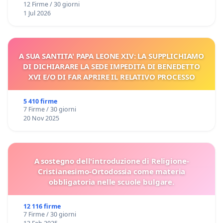
12 Firme / 30 giorni
1 Jul 2026
A SUA SANTITA' PAPA LEONE XIV: LA SUPPLICHIAMO
DI DICHIARARE LA SEDE IMPEDITA DI BENEDETTO
XVI E/O DI FAR APRIRE IL RELATIVO PROCESSO
5 410 firme
7 Firme / 30 giorni
20 Nov 2025
A sostegno dell'introduzione di Religione-
Cristianesimo-Ortodossia come materia
obbligatoria nelle scuole bulgare.
12 116 firme
7 Firme / 30 giorni