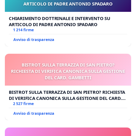
ARTICOLO DI PADRE ANTONIO SPADARO
CHIARIMENTO DOTTRINALE E INTERVENTO SU
ARTICOLO DI PADRE ANTONIO SPADARO
1 214 firme
Avviso di trasparenza
BISTROT SULLA TERRAZZA DI SAN PIETRO?
RICHIESTA DI VERIFICA CANONICA SULLA GESTIONE
DEL CARD. GAMBETTI
BISTROT SULLA TERRAZZA DI SAN PIETRO? RICHIESTA
DI VERIFICA CANONICA SULLA GESTIONE DEL CARD.
GAMBETTI
2 527 firme
Avviso di trasparenza