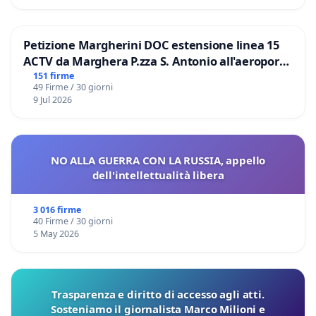
Petizione Margherini DOC estensione linea 15
ACTV da Marghera P.zza S. Antonio all'aeroporto
Marco Polo tariffa a € 1,50
151 firme
49 Firme / 30 giorni
9 Jul 2026
NO ALLA GUERRA CON LA RUSSIA, appello
dell'intellettualità libera
3 016 firme
40 Firme / 30 giorni
5 May 2026
Trasparenza e diritto di accesso agli atti.
Sosteniamo il giornalista Marco Milioni e