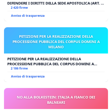
DIFENDERE I DIRITTI DELLA SEDE APOSTOLICA (ART. 3
accoglienza pubbliche o convenzionate, e quelli
UDG)
2 420 firme
censiti dalle autorità locali.
Avviso di trasparenza
*Art. 4 - Modalità di Accesso al Servizio*
1. I proprietari di cani e gatti possono richiedere il
PETIZIONE PER LA REALIZZAZIONE DELLA
servizio di sterilizzazione presso l'ASL di
PROCESSIONE PUBBLICA DEL CORPUS DOMINI A
competenza territoriale o direttamente presso i
MILANO
veterinari convenzionati, presentando i documenti
PETIZIONE PER LA REALIZZAZIONE DELLA
attestanti la proprietà e la residenza in Calabria.
PROCESSIONE PUBBLICA DEL CORPUS DOMINI A
2. Le ASL territoriali, in collaborazione con i Comuni
MILANO
2 186 firme
e le associazioni animaliste, provvederanno a
Avviso di trasparenza
censire le colonie feline e i cani randagi,
organizzando campagne periodiche di
sterilizzazione.
NO ALLA BOLKESTEIN: ITALIA A FIANCO DEI
3. Le operazioni di sterilizzazione e
BALNEARI
MICROCCHIPATURA verranno effettuate presso: