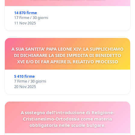
14 870 firme
17 Firme / 30 giorni
11 Nov 2025
A SUA SANTITA' PAPA LEONE XIV: LA SUPPLICHIAMO
DI DICHIARARE LA SEDE IMPEDITA DI BENEDETTO
XVI E/O DI FAR APRIRE IL RELATIVO PROCESSO
5 410 firme
7 Firme / 30 giorni
20 Nov 2025
A sostegno dell'introduzione di Religione-
Cristianesimo-Ortodossia come materia
obbligatoria nelle scuole bulgare.