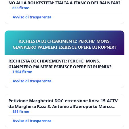
NO ALLA BOLKESTEIN: ITALIA A FIANCO DEI BALNEARI
a) Strutture veterinarie pubbliche;
653 firme
b) Ambulatori veterinari privati già autorizzati, che
Avviso di trasparenza
aderiranno a convenzioni stipulate con la Regione
Calabria.
*Art. 5 - Convenzioni con Veterinari Privati*
RICHIESTA DI CHIARIMENTI: PERCHE' MONS.
GIANPIERO PALMIERI ESIBISCE OPERE DI RUPNIK?
1. La Regione Calabria stipula convenzioni con i
veterinari privati già autorizzati che operano sul
RICHIESTA DI CHIARIMENTI: PERCHE' MONS.
territorio, per garantire un'ampia copertura del
GIANPIERO PALMIERI ESIBISCE OPERE DI RUPNIK?
1 504 firme
servizio di sterilizzazione.
2. I veterinari convenzionati riceveranno un
Avviso di trasparenza
compenso stabilito in base a tariffe concordate con
la Regione, che coprirà interamente il costo delle
Petizione Margherini DOC estensione linea 15 ACTV
prestazioni erogate.
da Marghera P.zza S. Antonio all'aeroporto Marco
Polo tariffa a € 1,50
151 firme
*Art. 6 - Finanziamento*
Avviso di trasparenza
1. Le risorse necessarie per l'attuazione della