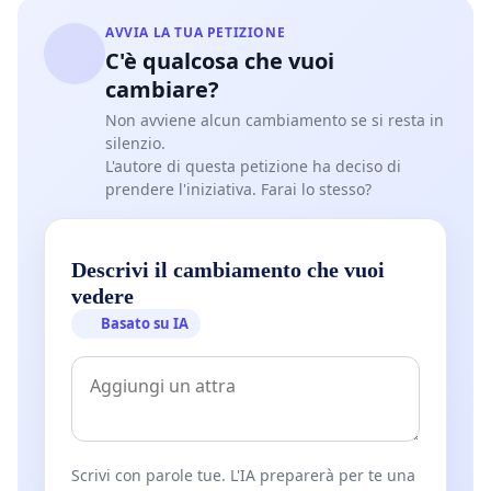
sterilizzazione è riconosciuta come il metodo più
AVVIA LA TUA PETIZIONE
efficace per ridurre il numero di animali randagi,
C'è qualcosa che vuoi
prevenendo sofferenze inutili e riducendo il rischio
cambiare?
di trasmissione di malattie.
Non avviene alcun cambiamento se si resta in
silenzio.
Chiediamo il tuo sostegno per fare in modo che
L'autore di questa petizione ha deciso di
questa legge venga approvata e attuata al più
prendere l'iniziativa. Farai lo stesso?
presto. Sottoscrivendo questa petizione,
contribuisci a una Calabria più sicura, sana e
Descrivi il cambiamento che vuoi
rispettosa del benessere degli animali. Insieme
vedere
possiamo fare la differenza, promuovendo una
Basato su IA
cultura di responsabilità e cura nei confronti dei
nostri amici a quattro zampe.
Firma la petizione e aiutaci a diffondere la
proposta!
Scrivi con parole tue. L'IA preparerà per te una