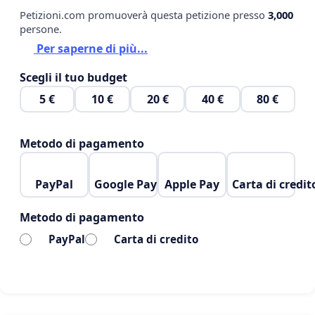
Petizioni.com promuoverà questa petizione presso
3,000
persone.
Per saperne di più...
Scegli il tuo budget
*Regione Calabria*
5 €
10 €
20 €
40 €
80 €
*Proposta di Legge Regionale n. XX/2024*
*Erogazione Gratuita del Servizio di Sterilizzazione
Metodo di pagamento
per Cani e Gatti*
PayPal
Google Pay
Apple Pay
Carta di credit
*Art. 1 - Finalità*
La presente legge ha l'obiettivo di promuovere la
Metodo di pagamento
tutela della salute pubblica e del benessere
PayPal
Carta di credito
animale, prevenendo il randagismo e controllando
la popolazione di cani e gatti sul territorio regionale
mediante l'erogazione gratuita del servizio di
sterilizzazione.