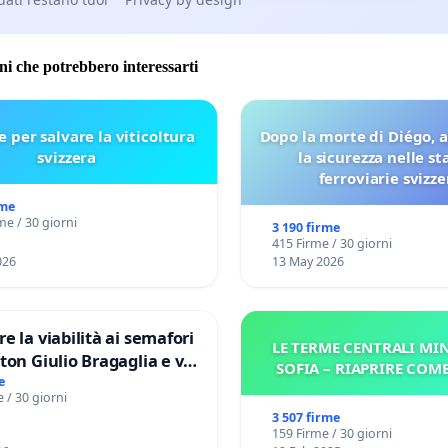
oni che potrebbero interessarti
e per salvare la viticoltura
Dopo la morte di Diégo, 
svizzera
la sicurezza nelle st
ferroviarie svizze
rme
me / 30 giorni
3 190 firme
415 Firme / 30 giorni
026
13 May 2026
re la viabilità ai semafori
LE TERME CENTRALI MIN
gaglia e via
SOFIA – RIAPRIRE COM
V MUNICIPIO DI ROMA
e
 / 30 giorni
3 507 firme
159 Firme / 30 giorni