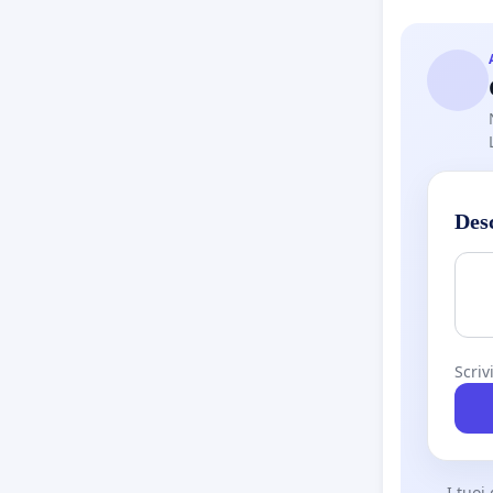
Des
Scriv
I tuoi