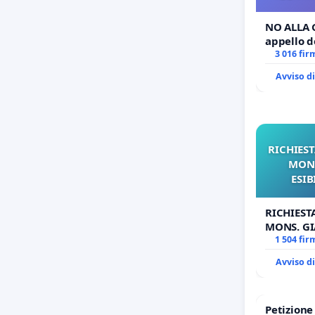
NO ALLA 
appello de
3 016 fir
Avviso d
RICHIEST
MONS
ESIB
RICHIEST
MONS. GI
OPERE DI
1 504 fir
Avviso d
Petizion