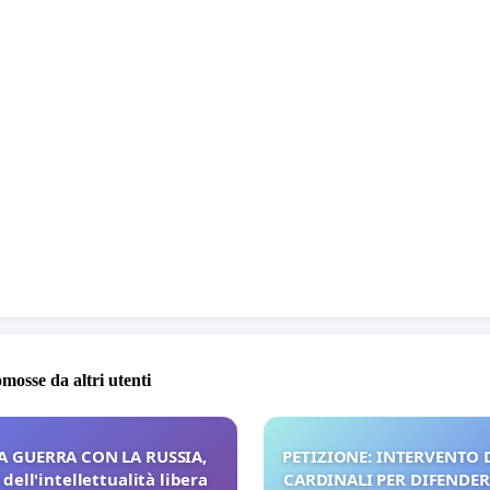
 innocently like "MARCELLUS" and you know how many
r innocent people will have to die by accident or because
state has to cover someone up! "LET'S STOP THIS
OR" Now we are working on the Wade Wilson case but
 like him are in there innocently or many like him are
ering this horror! Help us sign this petition, the more the
ier! Thank you in advance, if you sign it means that there
till hope in the world, there is still some love and hearts
not just malice!
omosse da altri utenti
A GUERRA CON LA RUSSIA,
PETIZIONE: INTERVENTO D
dell'intellettualità libera
CARDINALI PER DIFENDERE