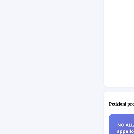
died
othe
the 
HORR
many
suff
merr
is s
and 
Petizioni pr
NO ALL
appello 