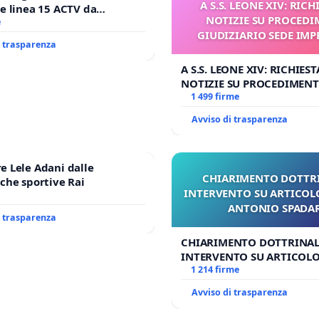
A S.S. LEONE XIV: RICH
e linea 15 ACTV da
NOTIZIE SU PROCED
P.zza S. Antonio
e
GIUDIZIARIO SEDE IMP
orto Marco Polo tariffa a €
i trasparenza
BENEDETTO XV
A S.S. LEONE XIV: RICHIEST
NOTIZIE SU PROCEDIMEN
GIUDIZIARIO SEDE IMPEDI
1 499 firme
BENEDETTO XVI
Avviso di trasparenza
 Lele Adani dalle
CHIARIMENTO DOTTRI
che sportive Rai
INTERVENTO SU ARTICOL
ANTONIO SPADA
i trasparenza
CHIARIMENTO DOTTRINAL
INTERVENTO SU ARTICOLO
ANTONIO SPADARO
1 214 firme
Avviso di trasparenza