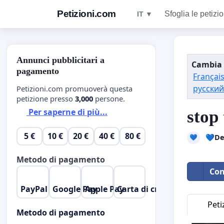
Petizioni.com
Sfoglia le petizio
IT ▼
Annunci pubblicitari a
Cambia 
pagamento
Françai
русский
Petizioni.com promuoverà questa
petizione presso
3,000
persone.
Per saperne di più...
stop
5 €
10 €
20 €
40 €
80 €
💙De
💙
Metodo di pagamento
Con
PayPal
Google Pay
Apple Pay
Carta di credito
Peti
Metodo di pagamento