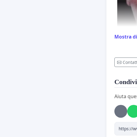
Mostra di
Contatt
Condivi
Hell
poss
Aiuta que
care
chil
memb
live
are 
kill