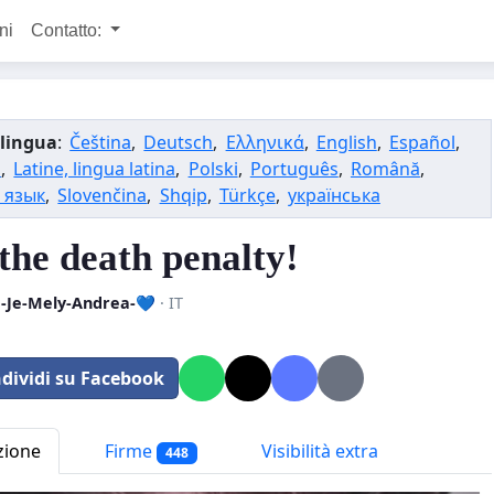
ni
Contatto:
lingua
:
Čeština
,
Deutsch
,
Ελληνικά
,
English
,
Español
,
s
,
Latine, lingua latina
,
Polski
,
Português
,
Română
,
 язык
,
Slovenčina
,
Shqip
,
Türkçe
,
українська
 the death penalty!
-Je-Mely-Andrea-💙
· IT
dividi su Facebook
zione
Firme
Visibilità extra
448