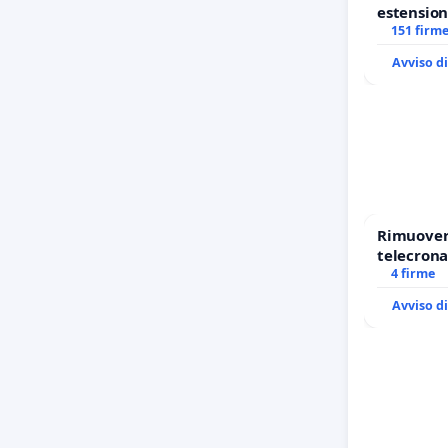
estension
Marghera 
151 firm
all'aerop
Avviso d
1,50
Rimuovere
telecrona
4 firme
Avviso d