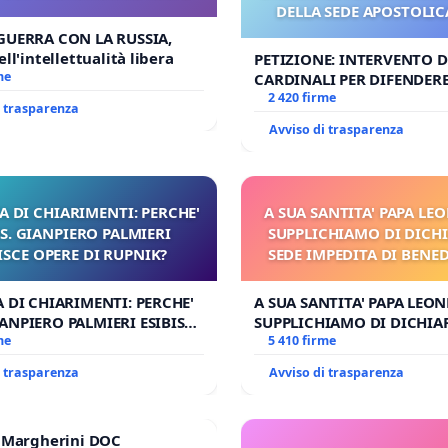
DELLA SEDE APOSTOLICA
UDG)
GUERRA CON LA RUSSIA,
ll'intellettualità libera
PETIZIONE: INTERVENTO DE
me
CARDINALI PER DIFENDERE 
DELLA SEDE APOSTOLICA (A
2 420 firme
i trasparenza
Avviso di trasparenza
A DI CHIARIMENTI: PERCHE'
A SUA SANTITA' PAPA LEO
. GIANPIERO PALMIERI
SUPPLICHIAMO DI DICHI
ISCE OPERE DI RUPNIK?
SEDE IMPEDITA DI BENE
E/O DI FAR APRIRE IL 
PROCESSO
A DI CHIARIMENTI: PERCHE'
A SUA SANTITA' PAPA LEONE
ANPIERO PALMIERI ESIBISCE
SUPPLICHIAMO DI DICHIA
 RUPNIK?
me
SEDE IMPEDITA DI BENEDE
5 410 firme
E/O DI FAR APRIRE IL RELA
i trasparenza
Avviso di trasparenza
PROCESSO
e Margherini DOC