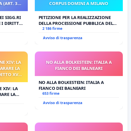
 (ART. 3
CORPUS DOMINI A MILANO
I SIGG.RI
PETIZIONE PER LA REALIZZAZIONE
I DIRITTI
DELLA PROCESSIONE PUBBLICA DEL
RT. 3 UDG)
CORPUS DOMINI A MILANO
2 186 firme
Avviso di trasparenza
NE XIV: LA
NO ALLA BOLKESTEIN: ITALIA A
ARARE LA
FIANCO DEI BALNEARI
DETTO XVI
RELATIVO
NO ALLA BOLKESTEIN: ITALIA A
FIANCO DEI BALNEARI
 XIV: LA
653 firme
RARE LA
TTO XVI
Avviso di trasparenza
TIVO