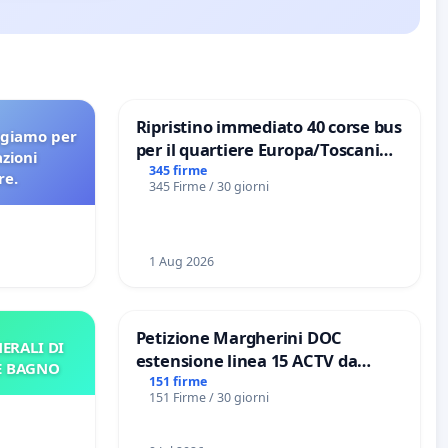
Ripristino immediato 40 corse bus
agiamo per
per il quartiere Europa/Toscanini
azioni
di Aprilia
345 firme
re.
345 Firme / 30 giorni
1 Aug 2026
Petizione Margherini DOC
ERALI DI
estensione linea 15 ACTV da
E BAGNO
Marghera P.zza S. Antonio
151 firme
151 Firme / 30 giorni
all'aeroporto Marco Polo tariffa a
€ 1,50