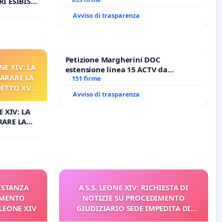
I ESIBISCE
Avviso di trasparenza
Petizione Margherini DOC
NE XIV: LA
estensione linea 15 ACTV da
ARARE LA
Marghera P.zza S. Antonio
151 firme
DETTO XVI
all'aeroporto Marco Polo tariffa a €
Avviso di trasparenza
RELATIVO
1,50
 XIV: LA
RARE LA
TTO XVI
TIVO
 ISTANZA
A S.S. LEONE XIV: RICHIESTA DI
AMENTO
NOTIZIE SU PROCEDIMENTO
LEONE XIV
GIUDIZIARIO SEDE IMPEDITA DI
BENEDETTO XVI