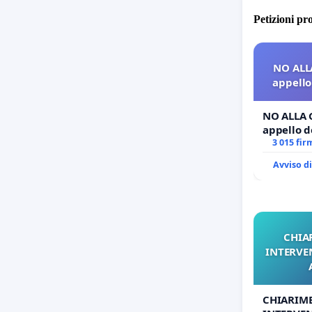
Petizioni pr
NO ALL
appello 
NO ALLA 
appello de
3 015 fir
Avviso d
CHIA
INTERVE
CHIARIM