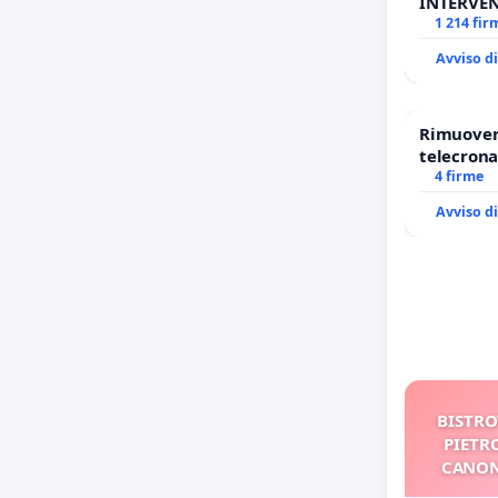
INTERVEN
ANTONIO
1 214 fir
Avviso d
Rimuovere
telecrona
4 firme
Avviso d
BISTRO
PIETRO
CANON