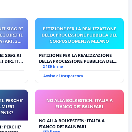
EI SIGG.RI
PETIZIONE PER LA REALIZZAZIONE
 I DIRITTI
DELLA PROCESSIONE PUBBLICA DEL
 (ART. 3
CORPUS DOMINI A MILANO
I SIGG.RI
PETIZIONE PER LA REALIZZAZIONE
I DIRITTI
DELLA PROCESSIONE PUBBLICA DEL
RT. 3 UDG)
CORPUS DOMINI A MILANO
2 186 firme
Avviso di trasparenza
I: PERCHE'
NO ALLA BOLKESTEIN: ITALIA A
LMIERI
FIANCO DEI BALNEARI
UPNIK?
NO ALLA BOLKESTEIN: ITALIA A
FIANCO DEI BALNEARI
: PERCHE'
653 firme