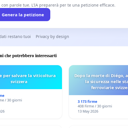
i con parole tue. L'IA preparerà per te una petizione efficace.
Genera la petizione
 dati restano tuoi
Privacy by design
oni che potrebbero interessarti
e per salvare la viticoltura
Dopo la morte di Diégo, 
svizzera
la sicurezza nelle st
ferroviarie svizze
rme
me / 30 giorni
3 173 firme
408 Firme / 30 giorni
026
13 May 2026