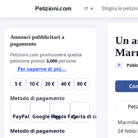
Petizioni.com
Sfoglia le petizio
IT ▼
Annunci pubblicitari a
Un a
pagamento
Marm
Petizioni.com promuoverà questa
petizione presso
3,000
persone.
Pablo
P
Per saperne di più...
5 €
10 €
20 €
40 €
80 €
Con
Metodo di pagamento
Peti
PayPal
Google Pay
Apple Pay
Carta di credito
Marmilia
Metodo di pagamento
24 febbr