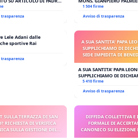
TO SU ARTICOLO DI PADRE
MONS. GIANPIERO PALMIER
 SPADARO
me
OPERE DI RUPNIK?
1 504 firme
i trasparenza
Avviso di trasparenza
 Lele Adani dalle
A SUA SANTITA' PAPA LEO
che sportive Rai
SUPPLICHIAMO DI DICHI
SEDE IMPEDITA DI BENE
i trasparenza
E/O DI FAR APRIRE IL 
PROCESSO
A SUA SANTITA' PAPA LEONE
SUPPLICHIAMO DI DICHIA
SEDE IMPEDITA DI BENEDE
5 410 firme
E/O DI FAR APRIRE IL RELA
Avviso di trasparenza
PROCESSO
T SULLA TERRAZZA DI SAN
DIFFIDA COLLETTIVA E
? RICHIESTA DI VERIFICA
FORMALE DI ACCERT
ICA SULLA GESTIONE DEL
CANONICO SU ELEZIONE 
CARD. GAMBETTI