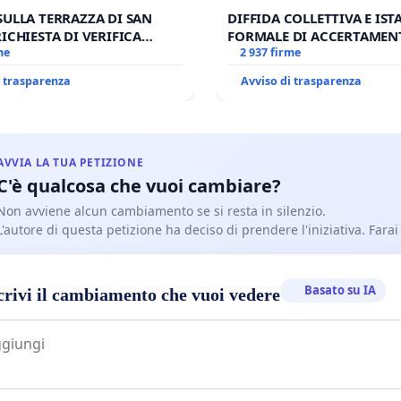
SULLA TERRAZZA DI SAN
DIFFIDA COLLETTIVA E IS
RICHIESTA DI VERIFICA
FORMALE DI ACCERTAMEN
 SULLA GESTIONE DEL
me
CANONICO SU ELEZIONE L
2 937 firme
MBETTI
i trasparenza
Avviso di trasparenza
AVVIA LA TUA PETIZIONE
C'è qualcosa che vuoi cambiare?
Non avviene alcun cambiamento se si resta in silenzio.
L'autore di questa petizione ha deciso di prendere l'iniziativa. Farai
Basato su IA
crivi il cambiamento che vuoi vedere