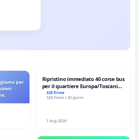
Ripristino immediato 40 corse bus
agiamo per
per il quartiere Europa/Toscanini
azioni
di Aprilia
328 firme
re.
328 Firme / 30 giorni
1 Aug 2026