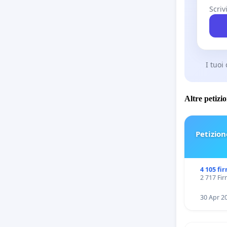
Scriv
I tuoi
Altre petizi
Petizion
4 105 fi
2 717 Fir
30 Apr 2