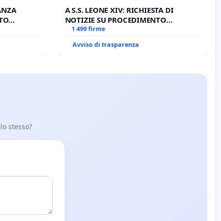
TANZA
A S.S. LEONE XIV: RICHIESTA DI
TO
NOTIZIE SU PROCEDIMENTO
EONE XIV
GIUDIZIARIO SEDE IMPEDITA DI
1 499 firme
BENEDETTO XVI
Avviso di trasparenza
 lo stesso?