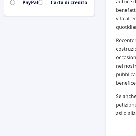
autrice d
PayPal
Carta di credito
benefatt
vita all'
quotidia
Recentem
costruzio
occasion
nel nost
pubblican
benefice
Se anche
petizione
asilo al