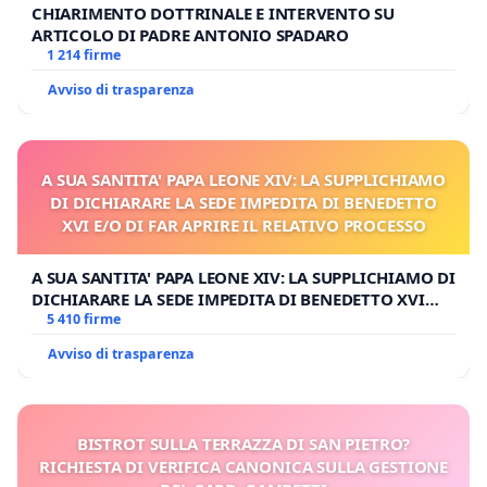
CHIARIMENTO DOTTRINALE E INTERVENTO SU
ARTICOLO DI PADRE ANTONIO SPADARO
1 214 firme
Avviso di trasparenza
A SUA SANTITA' PAPA LEONE XIV: LA SUPPLICHIAMO
DI DICHIARARE LA SEDE IMPEDITA DI BENEDETTO
XVI E/O DI FAR APRIRE IL RELATIVO PROCESSO
A SUA SANTITA' PAPA LEONE XIV: LA SUPPLICHIAMO DI
DICHIARARE LA SEDE IMPEDITA DI BENEDETTO XVI
E/O DI FAR APRIRE IL RELATIVO PROCESSO
5 410 firme
Avviso di trasparenza
BISTROT SULLA TERRAZZA DI SAN PIETRO?
RICHIESTA DI VERIFICA CANONICA SULLA GESTIONE