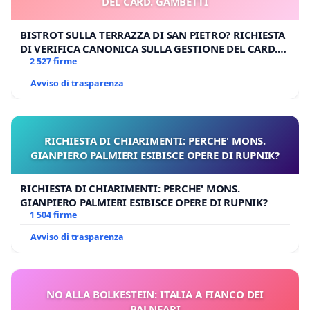
DEL CARD. GAMBETTI
BISTROT SULLA TERRAZZA DI SAN PIETRO? RICHIESTA
DI VERIFICA CANONICA SULLA GESTIONE DEL CARD.
GAMBETTI
2 527 firme
Avviso di trasparenza
RICHIESTA DI CHIARIMENTI: PERCHE' MONS.
GIANPIERO PALMIERI ESIBISCE OPERE DI RUPNIK?
RICHIESTA DI CHIARIMENTI: PERCHE' MONS.
GIANPIERO PALMIERI ESIBISCE OPERE DI RUPNIK?
1 504 firme
Avviso di trasparenza
NO ALLA BOLKESTEIN: ITALIA A FIANCO DEI
BALNEARI