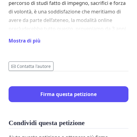
percorso di studi fatto di impegno, sacrifici e forza
di volontà, è una soddisfazione che meritiamo di
avere da parte dell’ateneo, la modalità online
precluderebbe tutto questo, proveniamo da 3 anni
di esami online e sarebbe straziante non
Mostra di più
proclamare in sede, sebbene sarebbe anche una
carta di prestigio per l’ateneo.
Siamo a conoscenza delle nuove disposizioni per la
Contatta l'autore
triennale, ma stiamo parlando solo di
proclamazione in quanto tale la maggior parte
degli atenei tradizionali e alcuni di quelli telematici
Firma questa petizione
più storici la effettuano in presenza.
Richiediamo gentilmente la firma di tutti per avere
risonanza dal Senato Accademico
Condividi questa petizione