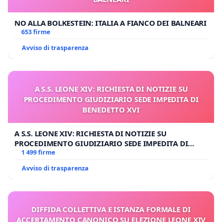
NO ALLA BOLKESTEIN: ITALIA A FIANCO DEI BALNEARI
653 firme
Avviso di trasparenza
A S.S. LEONE XIV: RICHIESTA DI NOTIZIE SU
PROCEDIMENTO GIUDIZIARIO SEDE IMPEDITA DI
BENEDETTO XVI
A S.S. LEONE XIV: RICHIESTA DI NOTIZIE SU
PROCEDIMENTO GIUDIZIARIO SEDE IMPEDITA DI
BENEDETTO XVI
1 499 firme
Avviso di trasparenza
DIFFIDA COLLETTIVA E ISTANZA FORMALE DI
ACCERTAMENTO CANONICO SU ELEZIONE LEONE XIV