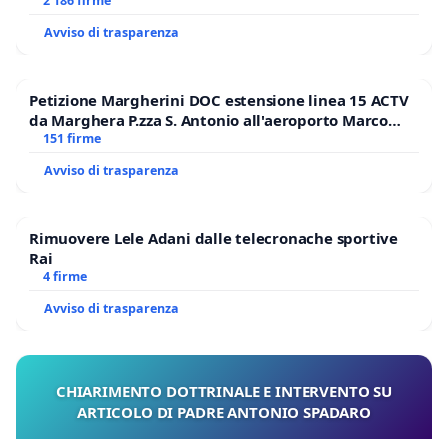
MILANO
2 186 firme
Avviso di trasparenza
Petizione Margherini DOC estensione linea 15 ACTV
da Marghera P.zza S. Antonio all'aeroporto Marco
Polo tariffa a € 1,50
151 firme
Avviso di trasparenza
Rimuovere Lele Adani dalle telecronache sportive
Rai
4 firme
Avviso di trasparenza
CHIARIMENTO DOTTRINALE E INTERVENTO SU
ARTICOLO DI PADRE ANTONIO SPADARO