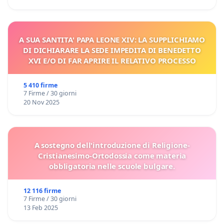
A SUA SANTITA' PAPA LEONE XIV: LA SUPPLICHIAMO
DI DICHIARARE LA SEDE IMPEDITA DI BENEDETTO
XVI E/O DI FAR APRIRE IL RELATIVO PROCESSO
5 410 firme
7 Firme / 30 giorni
20 Nov 2025
A sostegno dell'introduzione di Religione-
Cristianesimo-Ortodossia come materia
obbligatoria nelle scuole bulgare.
12 116 firme
7 Firme / 30 giorni
13 Feb 2025