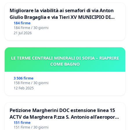
Migliorare la viabilità ai semafori di via Anton
Giulio Bragaglia e via Tieri XV MUNICIPIO DI
ROMA
184 firme
184 Firme / 30 giorni
21 Jul 2026
LE TERME CENTRALI MINERALI DI SOFIA – RIAPRIRE
COME BAGNO
3 506 firme
158 Firme / 30 giorni
12 Feb 2025
Petizione Margherini DOC estensione linea 15
ACTV da Marghera P.zza S. Antonio all'aeroporto
Marco Polo tariffa a € 1,50
151 firme
151 Firme / 30 giorni