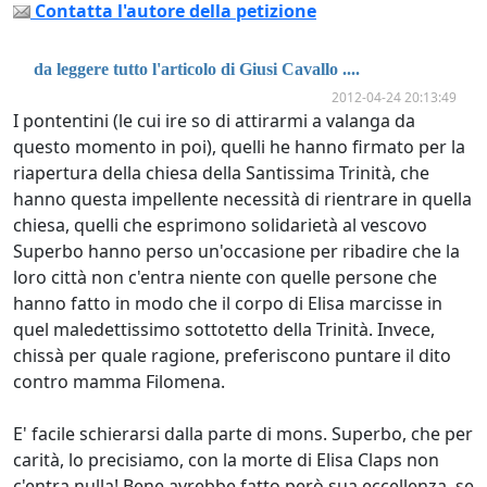
Contatta l'autore della petizione
da leggere tutto l'articolo di Giusi Cavallo ....
2012-04-24 20:13:49
I pontentini (le cui ire so di attirarmi a valanga da
questo momento in poi), quelli he hanno firmato per la
riapertura della chiesa della Santissima Trinità, che
hanno questa impellente necessità di rientrare in quella
chiesa, quelli che esprimono solidarietà al vescovo
Superbo hanno perso un'occasione per ribadire che la
loro città non c'entra niente con quelle persone che
hanno fatto in modo che il corpo di Elisa marcisse in
quel maledettissimo sottotetto della Trinità. Invece,
chissà per quale ragione, preferiscono puntare il dito
contro mamma Filomena.
E' facile schierarsi dalla parte di mons. Superbo, che per
carità, lo precisiamo, con la morte di Elisa Claps non
c'entra nulla! Bene avrebbe fatto però sua eccellenza, se