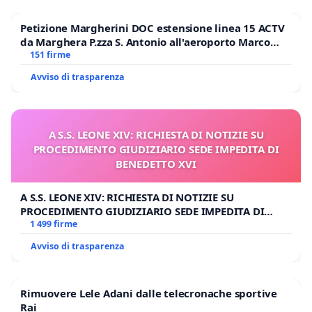
Petizione Margherini DOC estensione linea 15 ACTV
da Marghera P.zza S. Antonio all'aeroporto Marco
Polo tariffa a € 1,50
151 firme
Avviso di trasparenza
A S.S. LEONE XIV: RICHIESTA DI NOTIZIE SU
PROCEDIMENTO GIUDIZIARIO SEDE IMPEDITA DI
BENEDETTO XVI
A S.S. LEONE XIV: RICHIESTA DI NOTIZIE SU
PROCEDIMENTO GIUDIZIARIO SEDE IMPEDITA DI
BENEDETTO XVI
1 499 firme
Avviso di trasparenza
Rimuovere Lele Adani dalle telecronache sportive
Rai