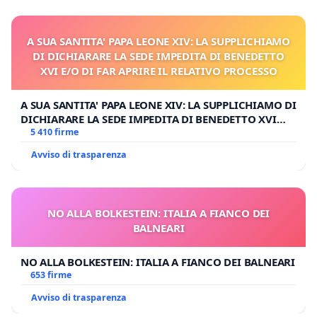
A SUA SANTITA' PAPA LEONE XIV: LA SUPPLICHIAMO
DI DICHIARARE LA SEDE IMPEDITA DI BENEDETTO
XVI E/O DI FAR APRIRE IL RELATIVO PROCESSO
A SUA SANTITA' PAPA LEONE XIV: LA SUPPLICHIAMO DI
DICHIARARE LA SEDE IMPEDITA DI BENEDETTO XVI
E/O DI FAR APRIRE IL RELATIVO PROCESSO
5 410 firme
Avviso di trasparenza
NO ALLA BOLKESTEIN: ITALIA A FIANCO DEI
BALNEARI
NO ALLA BOLKESTEIN: ITALIA A FIANCO DEI BALNEARI
653 firme
Avviso di trasparenza