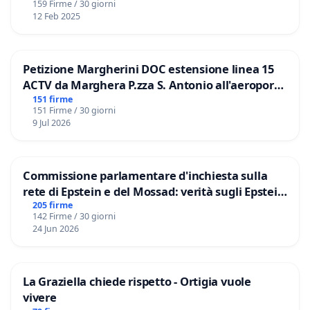
159 Firme / 30 giorni
12 Feb 2025
Petizione Margherini DOC estensione linea 15
ACTV da Marghera P.zza S. Antonio all'aeroporto
Marco Polo tariffa a € 1,50
151 firme
151 Firme / 30 giorni
9 Jul 2026
Commissione parlamentare d'inchiesta sulla
rete di Epstein e del Mossad: verità sugli Epstein
Files
205 firme
142 Firme / 30 giorni
24 Jun 2026
La Graziella chiede rispetto - Ortigia vuole
vivere