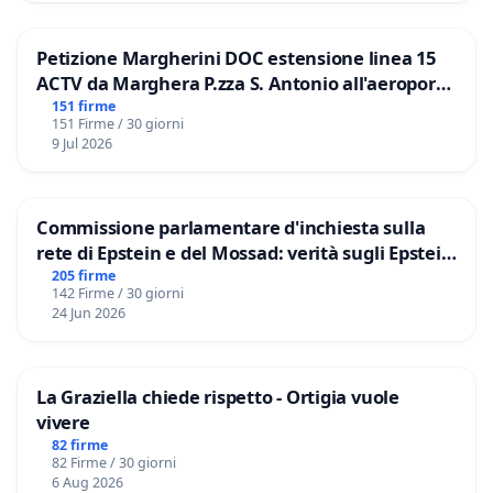
Petizione Margherini DOC estensione linea 15
ACTV da Marghera P.zza S. Antonio all'aeroporto
Marco Polo tariffa a € 1,50
151 firme
151 Firme / 30 giorni
9 Jul 2026
Commissione parlamentare d'inchiesta sulla
rete di Epstein e del Mossad: verità sugli Epstein
Files
205 firme
142 Firme / 30 giorni
24 Jun 2026
La Graziella chiede rispetto - Ortigia vuole
vivere
82 firme
82 Firme / 30 giorni
6 Aug 2026