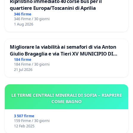
Ripristino immediato 40 corse bus per il
quartiere Europa/Toscanini di Aprilia
346 firme
346 Firme / 30 giorni
1 Aug 2026
Migliorare la viabilità ai semafori di via Anton
Giulio Bragaglia e via Tieri XV MUNICIPIO DI
ROMA
184 firme
184 Firme / 30 giorni
21 Jul 2026
LE TERME CENTRALI MINERALI DI SOFIA – RIAPRIRE
COME BAGNO
3 507 firme
159 Firme / 30 giorni
12 Feb 2025