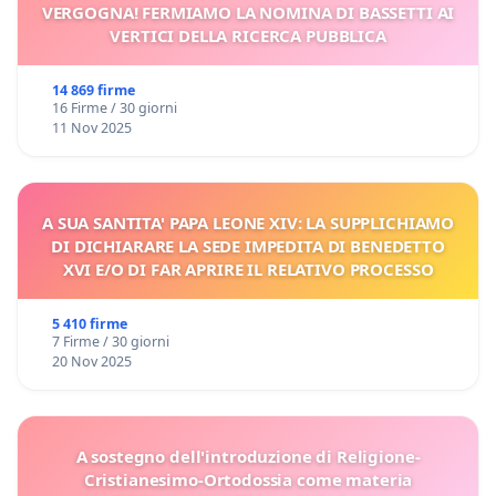
VERGOGNA! FERMIAMO LA NOMINA DI BASSETTI AI
VERTICI DELLA RICERCA PUBBLICA
14 869 firme
16 Firme / 30 giorni
11 Nov 2025
A SUA SANTITA' PAPA LEONE XIV: LA SUPPLICHIAMO
DI DICHIARARE LA SEDE IMPEDITA DI BENEDETTO
XVI E/O DI FAR APRIRE IL RELATIVO PROCESSO
5 410 firme
7 Firme / 30 giorni
20 Nov 2025
A sostegno dell'introduzione di Religione-
Cristianesimo-Ortodossia come materia