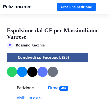
Petizioni.com
Crea una petizione
Espulsione dal GF per Massimiliano
Varrese
Rossano Recchia
·
R
Condividi su Facebook (85)
Petizione
Firme
402
Visibilità extra