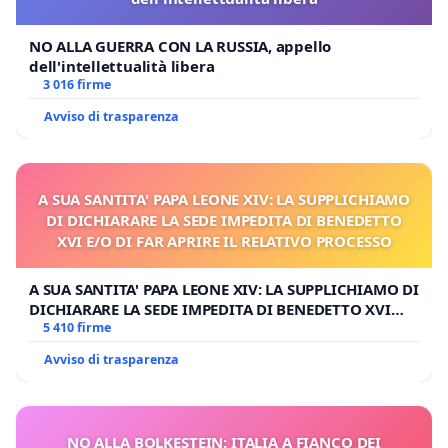
NO ALLA GUERRA CON LA RUSSIA, appello
dell'intellettualità libera
3 016 firme
Avviso di trasparenza
A SUA SANTITA' PAPA LEONE XIV: LA SUPPLICHIAMO
DI DICHIARARE LA SEDE IMPEDITA DI BENEDETTO
XVI E/O DI FAR APRIRE IL RELATIVO PROCESSO
A SUA SANTITA' PAPA LEONE XIV: LA SUPPLICHIAMO DI
DICHIARARE LA SEDE IMPEDITA DI BENEDETTO XVI
E/O DI FAR APRIRE IL RELATIVO PROCESSO
5 410 firme
Avviso di trasparenza
NO ALLA BOLKESTEIN: ITALIA A FIANCO DEI