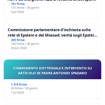
Marco Polo tariffa a € 1,50
151 firme
151 Firme / 30 giorni
9 Jul 2026
Commissione parlamentare d'inchiesta sulla
rete di Epstein e del Mossad: verità sugli Epstein
Files
205 firme
142 Firme / 30 giorni
24 Jun 2026
CHIARIMENTO DOTTRINALE E INTERVENTO SU
ARTICOLO DI PADRE ANTONIO SPADARO
1 214 firme
90 Firme / 30 giorni
1 Jul 2026