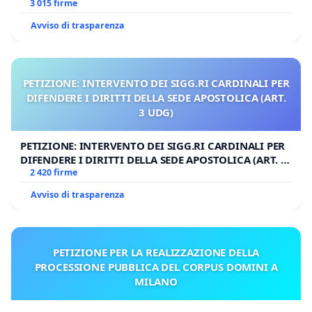
3 015 firme
Avviso di trasparenza
PETIZIONE: INTERVENTO DEI SIGG.RI CARDINALI PER
DIFENDERE I DIRITTI DELLA SEDE APOSTOLICA (ART.
3 UDG)
PETIZIONE: INTERVENTO DEI SIGG.RI CARDINALI PER
DIFENDERE I DIRITTI DELLA SEDE APOSTOLICA (ART. 3
UDG)
2 420 firme
Avviso di trasparenza
PETIZIONE PER LA REALIZZAZIONE DELLA
PROCESSIONE PUBBLICA DEL CORPUS DOMINI A
MILANO