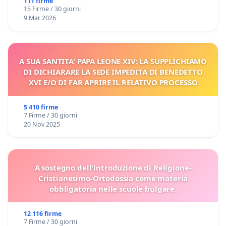
111 firme
15 Firme / 30 giorni
9 Mar 2026
A SUA SANTITA' PAPA LEONE XIV: LA SUPPLICHIAMO
DI DICHIARARE LA SEDE IMPEDITA DI BENEDETTO
XVI E/O DI FAR APRIRE IL RELATIVO PROCESSO
5 410 firme
7 Firme / 30 giorni
20 Nov 2025
A sostegno dell'introduzione di Religione-
Cristianesimo-Ortodossia come materia
obbligatoria nelle scuole bulgare.
12 116 firme
7 Firme / 30 giorni