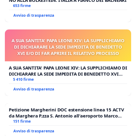
NO ALLA BOLKESTEIN: ITALIA A FIANCO DEI BALNEARI
653 firme
Avviso di trasparenza
A SUA SANTITA' PAPA LEONE XIV: LA SUPPLICHIAMO
DI DICHIARARE LA SEDE IMPEDITA DI BENEDETTO
XVI E/O DI FAR APRIRE IL RELATIVO PROCESSO
A SUA SANTITA' PAPA LEONE XIV: LA SUPPLICHIAMO DI
DICHIARARE LA SEDE IMPEDITA DI BENEDETTO XVI
E/O DI FAR APRIRE IL RELATIVO PROCESSO
5 410 firme
Avviso di trasparenza
Petizione Margherini DOC estensione linea 15 ACTV
da Marghera P.zza S. Antonio all'aeroporto Marco
Polo tariffa a € 1,50
151 firme
Avviso di trasparenza