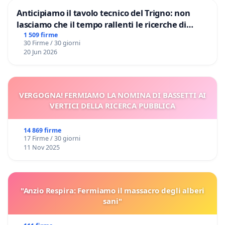
Anticipiamo il tavolo tecnico del Trigno: non
lasciamo che il tempo rallenti le ricerche di
Domenico Racanati
1 509 firme
30 Firme / 30 giorni
20 Jun 2026
VERGOGNA! FERMIAMO LA NOMINA DI BASSETTI AI
VERTICI DELLA RICERCA PUBBLICA
14 869 firme
17 Firme / 30 giorni
11 Nov 2025
"Anzio Respira: Fermiamo il massacro degli alberi
sani"