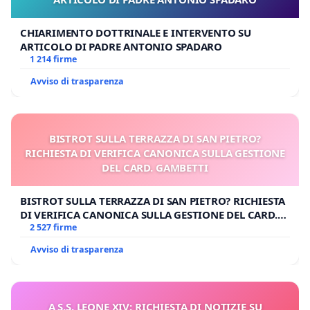
CHIARIMENTO DOTTRINALE E INTERVENTO SU
ARTICOLO DI PADRE ANTONIO SPADARO
1 214 firme
Avviso di trasparenza
BISTROT SULLA TERRAZZA DI SAN PIETRO?
RICHIESTA DI VERIFICA CANONICA SULLA GESTIONE
DEL CARD. GAMBETTI
BISTROT SULLA TERRAZZA DI SAN PIETRO? RICHIESTA
DI VERIFICA CANONICA SULLA GESTIONE DEL CARD.
GAMBETTI
2 527 firme
Avviso di trasparenza
A S.S. LEONE XIV: RICHIESTA DI NOTIZIE SU