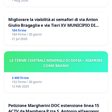
1 Aug 2026
Migliorare la viabilità ai semafori di via Anton
Giulio Bragaglia e via Tieri XV MUNICIPIO DI
ROMA
184 firme
184 Firme / 30 giorni
21 Jul 2026
LE TERME CENTRALI MINERALI DI SOFIA – RIAPRIRE
COME BAGNO
3 499 firme
152 Firme / 30 giorni
12 Feb 2025
Petizione Margherini DOC estensione linea 15
ACTV da Marghera P.zza S. Antonio all'aeroporto