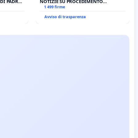
DI PADRE
NOTIZIE SU PROCEDIMENTO
GIUDIZIARIO SEDE IMPEDITA DI
1 499 firme
BENEDETTO XVI
Avviso di trasparenza