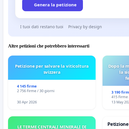
Genera la petizione
I tuoi dati restano tuoi
Privacy by design
Altre petizioni che potrebbero interessarti
Petizione per salvare la viticoltura
Dopo la m
svizzera
la s
f
4 145 firme
2 756 Firme / 30 giorni
3 190 fir
415 Firme 
30 Apr 2026
13 May 20
Petizion
LE TERME CENTRALI MINERALI DI