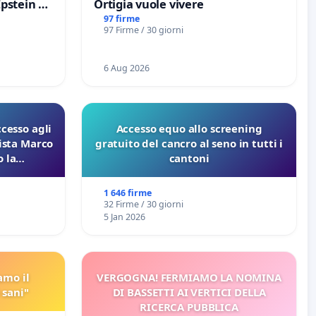
Epstein e
Ortigia vuole vivere
Epstein
97 firme
97 Firme / 30 giorni
6 Aug 2026
ccesso agli
Accesso equo allo screening
lista Marco
gratuito del cancro al seno in tutti i
 la
cantoni
 Pfas-Pfba
eneta
1 646 firme
32 Firme / 30 giorni
5 Jan 2026
amo il
VERGOGNA! FERMIAMO LA NOMINA
 sani"
DI BASSETTI AI VERTICI DELLA
RICERCA PUBBLICA