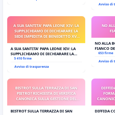
Avviso di
A SUA SANTITA' PAPA LEONE XIV: LA
NO ALL
SUPPLICHIAMO DI DICHIARARE LA
FI
SEDE IMPEDITA DI BENEDETTO XVI
E/O DI FAR APRIRE IL RELATIVO
NO ALLA B
PROCESSO
FIANCO DE
A SUA SANTITA' PAPA LEONE XIV: LA
653 firme
SUPPLICHIAMO DI DICHIARARE LA
SEDE IMPEDITA DI BENEDETTO XVI E/O
5 410 firme
Avviso di
DI FAR APRIRE IL RELATIVO PROCESSO
Avviso di trasparenza
BISTROT SULLA TERRAZZA DI SAN
DIFFID
PIETRO? RICHIESTA DI VERIFICA
FORMA
CANONICA SULLA GESTIONE DEL
CANONICO
CARD. GAMBETTI
BISTROT SULLA TERRAZZA DI SAN
DIFFIDA C