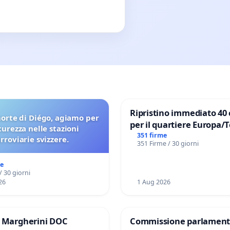
Ripristino immediato 40 
orte di Diégo, agiamo per
per il quartiere Europa/
icurezza nelle stazioni
di Aprilia
351 firme
erroviarie svizzere.
351 Firme / 30 giorni
me
/ 30 giorni
26
1 Aug 2026
e Margherini DOC
Commissione parlament