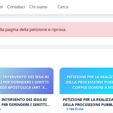
ni
Contattaci
Chi siamo
Cerca
a pagina della petizione e riprova.
: INTERVENTO DEI SIGG.RI
PETIZIONE PER LA REALI
 PER DIFENDERE I DIRITTI
DELLA PROCESSIONE PUBB
SEDE APOSTOLICA (ART. 3
CORPUS DOMINI A M
UDG)
: INTERVENTO DEI SIGG.RI
PETIZIONE PER LA REALIZZ
 PER DIFENDERE I DIRITTI
DELLA PROCESSIONE PUBBL
E APOSTOLICA (ART. 3 UDG)
e
CORPUS DOMINI A MILAN
2 186 firme