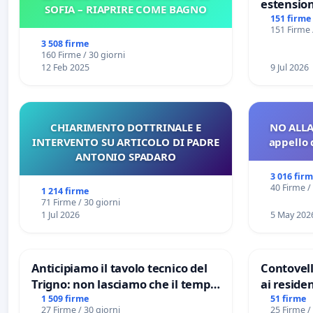
estension
SOFIA – RIAPRIRE COME BAGNO
Marghera 
151 firme
151 Firme 
all'aerop
3 508 firme
€ 1,50
160 Firme / 30 giorni
12 Feb 2025
9 Jul 2026
CHIARIMENTO DOTTRINALE E
NO ALLA
INTERVENTO SU ARTICOLO DI PADRE
appello 
ANTONIO SPADARO
3 016 fir
40 Firme /
1 214 firme
71 Firme / 30 giorni
1 Jul 2026
5 May 202
Anticipiamo il tavolo tecnico del
Contovell
Trigno: non lasciamo che il tempo
ai residen
rallenti le ricerche di Domenico
1 509 firme
51 firme
27 Firme / 30 giorni
25 Firme /