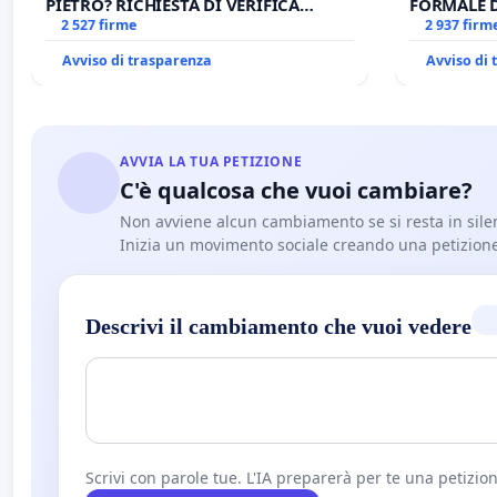
PIETRO? RICHIESTA DI VERIFICA
FORMALE 
CANONICA SULLA GESTIONE DEL
2 527 firme
CANONICO 
2 937 firm
CARD. GAMBETTI
Avviso di trasparenza
Avviso di
AVVIA LA TUA PETIZIONE
C'è qualcosa che vuoi cambiare?
Non avviene alcun cambiamento se si resta in sile
Inizia un movimento sociale creando una petizion
Descrivi il cambiamento che vuoi vedere
Scrivi con parole tue. L'IA preparerà per te una petizion