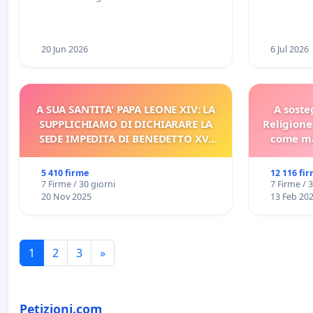
Racanati
20 Jun 2026
6 Jul 2026
A SUA SANTITA' PAPA LEONE XIV: LA
A soste
SUPPLICHIAMO DI DICHIARARE LA
Religione
SEDE IMPEDITA DI BENEDETTO XVI
come ma
E/O DI FAR APRIRE IL RELATIVO
PROCESSO
5 410 firme
12 116 fi
7 Firme / 30 giorni
7 Firme / 
20 Nov 2025
13 Feb 20
1
2
3
»
Petizioni.com