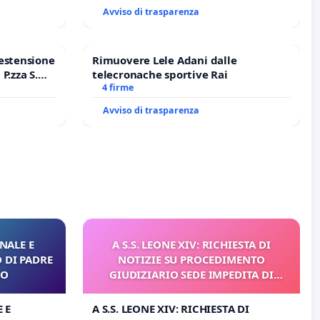
Avviso di trasparenza
estensione
Rimuovere Lele Adani dalle
P.zza S.
telecronache sportive Rai
o Polo
4 firme
Avviso di trasparenza
NALE E
A S.S. LEONE XIV: RICHIESTA DI
 DI PADRE
NOTIZIE SU PROCEDIMENTO
RO
GIUDIZIARIO SEDE IMPEDITA DI
BENEDETTO XVI
 E
A S.S. LEONE XIV: RICHIESTA DI