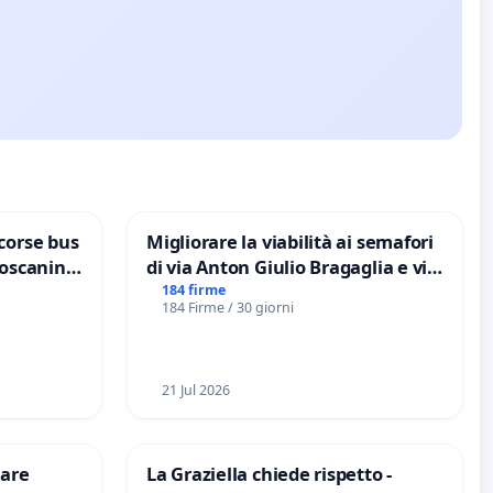
corse bus
Migliorare la viabilità ai semafori
Toscanini
di via Anton Giulio Bragaglia e via
Tieri XV MUNICIPIO DI ROMA
184 firme
184 Firme / 30 giorni
21 Jul 2026
are
La Graziella chiede rispetto -