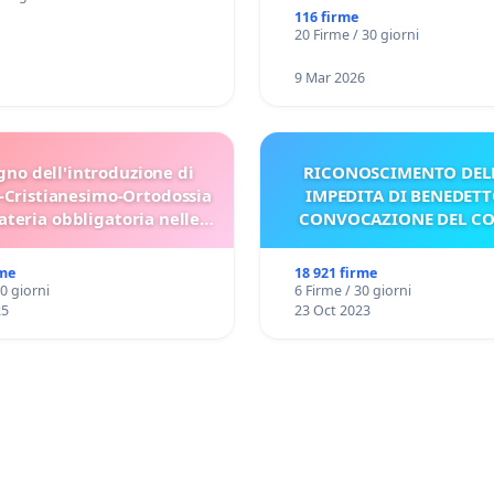
116 firme
20 Firme / 30 giorni
9 Mar 2026
gno dell'introduzione di
RICONOSCIMENTO DELL
-Cristianesimo-Ortodossia
IMPEDITA DI BENEDETT
teria obbligatoria nelle
CONVOCAZIONE DEL C
scuole bulgare.
rme
18 921 firme
30 giorni
6 Firme / 30 giorni
25
23 Oct 2023