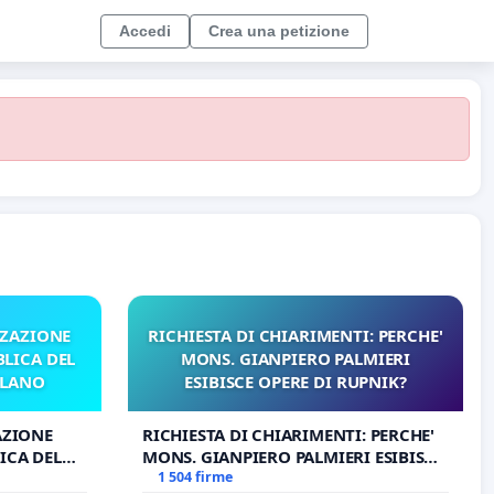
Accedi
Crea una petizione
ZZAZIONE
RICHIESTA DI CHIARIMENTI: PERCHE'
LICA DEL
MONS. GIANPIERO PALMIERI
ILANO
ESIBISCE OPERE DI RUPNIK?
AZIONE
RICHIESTA DI CHIARIMENTI: PERCHE'
ICA DEL
MONS. GIANPIERO PALMIERI ESIBISCE
O
OPERE DI RUPNIK?
1 504 firme