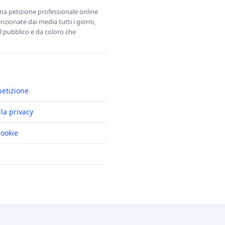
una petizione professionale online
zionate dai media tutti i giorni,
l pubblico e da coloro che
petizione
lla privacy
cookie