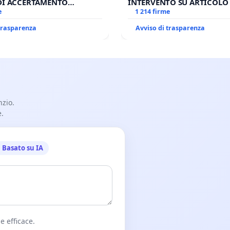
DI ACCERTAMENTO
INTERVENTO SU ARTICOLO 
SU ELEZIONE LEONE XIV
e
ANTONIO SPADARO
1 214 firme
 trasparenza
Avviso di trasparenza
nzio.
e.
Basato su IA
e efficace.