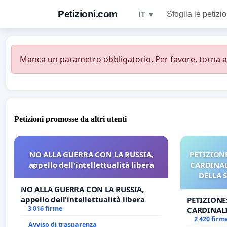
Petizioni.com
Sfoglia le petizio
IT ▼
Manca un parametro obbligatorio. Per favore, torna all
Petizioni promosse da altri utenti
NO ALLA GUERRA CON LA RUSSIA,
PETIZIONE
appello dell'intellettualità libera
CARDINALI
DELLA 
NO ALLA GUERRA CON LA RUSSIA,
appello dell'intellettualità libera
PETIZIONE
3 016 firme
CARDINALI
DELLA SED
2 420 firm
Avviso di trasparenza