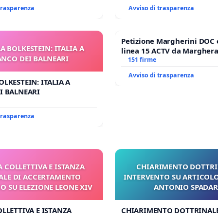
 trasparenza
Avviso di trasparenza
Petizione Margherini DOC 
A BOLKESTEIN: ITALIA A
linea 15 ACTV da Marghera 
ANCO DEI BALNEARI
Antonio all'aeroporto Marc
151 firme
tariffa a € 1,50
Avviso di trasparenza
OLKESTEIN: ITALIA A
I BALNEARI
 trasparenza
A COLLETTIVA E ISTANZA
CHIARIMENTO DOTTRI
LE DI ACCERTAMENTO
INTERVENTO SU ARTICOLO
 SU ELEZIONE LEONE XIV
ANTONIO SPADA
OLLETTIVA E ISTANZA
CHIARIMENTO DOTTRINALE