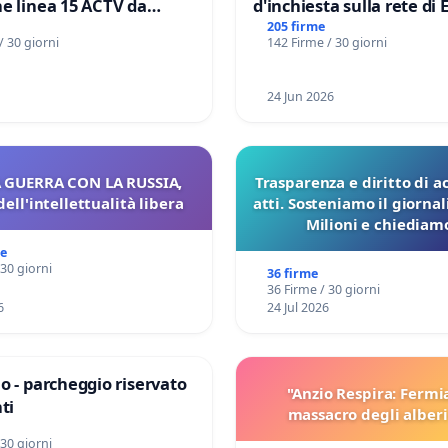
e linea 15 ACTV da
d'inchiesta sulla rete di 
P.zza S. Antonio
del Mossad: verità sugli 
205 firme
/ 30 giorni
142 Firme / 30 giorni
orto Marco Polo tariffa a
Files
24 Jun 2026
 GUERRA CON LA RUSSIA,
Trasparenza e diritto di a
dell'intellettualità libera
atti. Sosteniamo il giorna
Milioni e chiediamo
pubblicazione dei verbali
me
sulla Pedemontana V
 30 giorni
36 firme
36 Firme / 30 giorni
6
24 Jul 2026
o - parcheggio riservato
"Anzio Respira: Fermi
ti
massacro degli alberi
 30 giorni