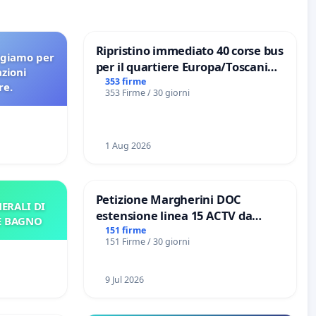
Ripristino immediato 40 corse bus
agiamo per
per il quartiere Europa/Toscanini
azioni
di Aprilia
353 firme
re.
353 Firme / 30 giorni
1 Aug 2026
Petizione Margherini DOC
ERALI DI
estensione linea 15 ACTV da
E BAGNO
Marghera P.zza S. Antonio
151 firme
151 Firme / 30 giorni
all'aeroporto Marco Polo tariffa a
€ 1,50
9 Jul 2026