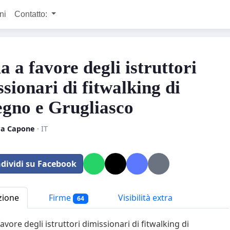
ni
Contatto:
 a favore degli istruttori
sionari di fitwalking di
egno e Grugliasco
ra Capone
· IT
dividi su Facebook
zione
Firme
Visibilità extra
64
avore degli istruttori dimissionari di fitwalking di