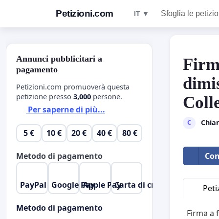
Petizioni.com
Sfoglia le petizio
IT ▼
Annunci pubblicitari a
Firma
pagamento
dimis
Petizioni.com promuoverà questa
petizione presso
3,000
persone.
Coll
Per saperne di più...
Chia
C
5 €
10 €
20 €
40 €
80 €
Con
Metodo di pagamento
PayPal
Google Pay
Apple Pay
Carta di credito
Peti
Metodo di pagamento
Firma a f