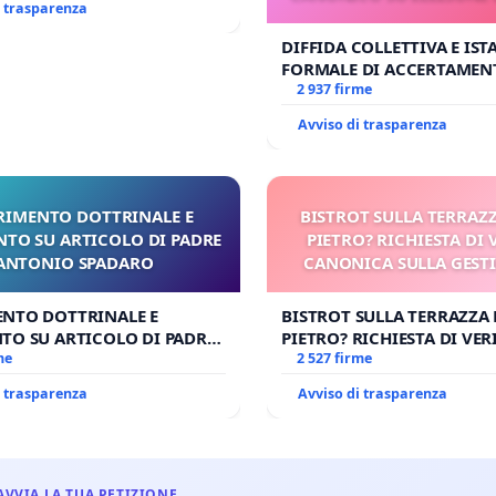
i trasparenza
DIFFIDA COLLETTIVA E IS
FORMALE DI ACCERTAMEN
CANONICO SU ELEZIONE L
2 937 firme
Avviso di trasparenza
RIMENTO DOTTRINALE E
BISTROT SULLA TERRAZZ
NTO SU ARTICOLO DI PADRE
PIETRO? RICHIESTA DI 
ANTONIO SPADARO
CANONICA SULLA GEST
CARD. GAMBETT
ENTO DOTTRINALE E
BISTROT SULLA TERRAZZA 
TO SU ARTICOLO DI PADRE
PIETRO? RICHIESTA DI VER
 SPADARO
me
CANONICA SULLA GESTION
2 527 firme
CARD. GAMBETTI
i trasparenza
Avviso di trasparenza
AVVIA LA TUA PETIZIONE