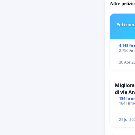
Altre petizi
Petizion
4 145 fi
2 756 Fir
30 Apr 2
Migliora
di via Anton Giulio Bra
Tieri X
184 firm
184 Firme
21 Jul 20