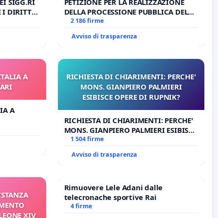
I SIGG.RI
PETIZIONE PER LA REALIZZAZIONE
I DIRITTI
DELLA PROCESSIONE PUBBLICA DEL
RT. 3 UDG)
CORPUS DOMINI A MILANO
2 186 firme
Avviso di trasparenza
ITALIA A
RICHIESTA DI CHIARIMENTI: PERCHE'
ARI
MONS. GIANPIERO PALMIERI
ESIBISCE OPERE DI RUPNIK?
IA A
RICHIESTA DI CHIARIMENTI: PERCHE'
MONS. GIANPIERO PALMIERI ESIBISCE
OPERE DI RUPNIK?
1 504 firme
Avviso di trasparenza
Rimuovere Lele Adani dalle
 ISTANZA
telecronache sportive Rai
AMENTO
4 firme
LEONE XIV