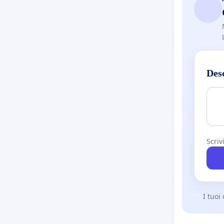
Des
Scriv
I tuoi