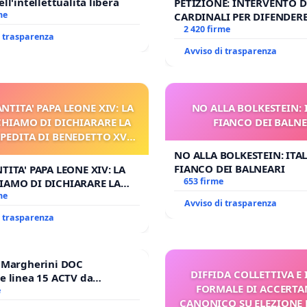
ll'intellettualità libera
PETIZIONE: INTERVENTO DE
me
CARDINALI PER DIFENDERE 
DELLA SEDE APOSTOLICA (A
2 420 firme
i trasparenza
Avviso di trasparenza
ANTITA' PAPA LEONE XIV: LA
NO ALLA BOLKESTEIN: 
CHIAMO DI DICHIARARE LA
FIANCO DEI BALNE
MPEDITA DI BENEDETTO XVI
I FAR APRIRE IL RELATIVO
NO ALLA BOLKESTEIN: ITAL
PROCESSO
FIANCO DEI BALNEARI
TITA' PAPA LEONE XIV: LA
653 firme
IAMO DI DICHIARARE LA
EDITA DI BENEDETTO XVI
me
Avviso di trasparenza
R APRIRE IL RELATIVO
i trasparenza
O
e Margherini DOC
DIFFIDA COLLETTIVA E
e linea 15 ACTV da
FORMALE DI ACCERT
P.zza S. Antonio
e
CANONICO SU ELEZIONE 
orto Marco Polo tariffa a €