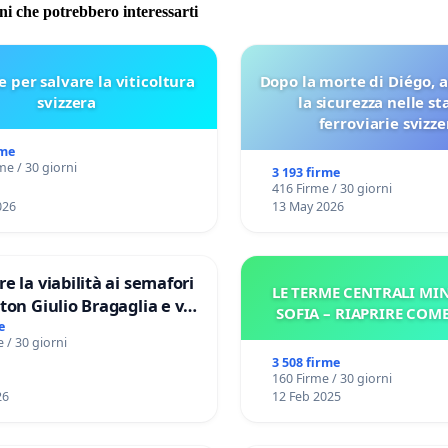
oni che potrebbero interessarti
e per salvare la viticoltura
Dopo la morte di Diégo, 
svizzera
la sicurezza nelle st
ferroviarie svizze
rme
me / 30 giorni
3 193 firme
416 Firme / 30 giorni
026
13 May 2026
re la viabilità ai semafori
LE TERME CENTRALI MIN
gaglia e via
SOFIA – RIAPRIRE COM
V MUNICIPIO DI ROMA
e
 / 30 giorni
3 508 firme
160 Firme / 30 giorni
26
12 Feb 2025