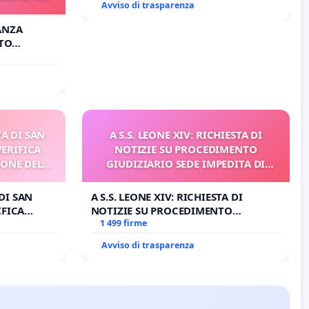
Avviso di trasparenza
TANZA
TO
EONE XIV
A DI SAN
A S.S. LEONE XIV: RICHIESTA DI
VERIFICA
NOTIZIE SU PROCEDIMENTO
IONE DEL
GIUDIZIARIO SEDE IMPEDITA DI
I
BENEDETTO XVI
DI SAN
A S.S. LEONE XIV: RICHIESTA DI
IFICA
NOTIZIE SU PROCEDIMENTO
E DEL
GIUDIZIARIO SEDE IMPEDITA DI
1 499 firme
BENEDETTO XVI
Avviso di trasparenza