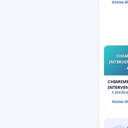
Avviso d
1,50
CHIA
INTERVE
CHIARIM
INTERVEN
ANTONIO
1 214 fir
Avviso d