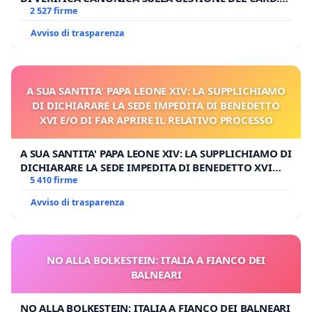
GAMBETTI
2 527 firme
Avviso di trasparenza
A SUA SANTITA' PAPA LEONE XIV: LA SUPPLICHIAMO
DI DICHIARARE LA SEDE IMPEDITA DI BENEDETTO
XVI E/O DI FAR APRIRE IL RELATIVO PROCESSO
A SUA SANTITA' PAPA LEONE XIV: LA SUPPLICHIAMO DI
DICHIARARE LA SEDE IMPEDITA DI BENEDETTO XVI
E/O DI FAR APRIRE IL RELATIVO PROCESSO
5 410 firme
Avviso di trasparenza
NO ALLA BOLKESTEIN: ITALIA A FIANCO DEI
BALNEARI
NO ALLA BOLKESTEIN: ITALIA A FIANCO DEI BALNEARI