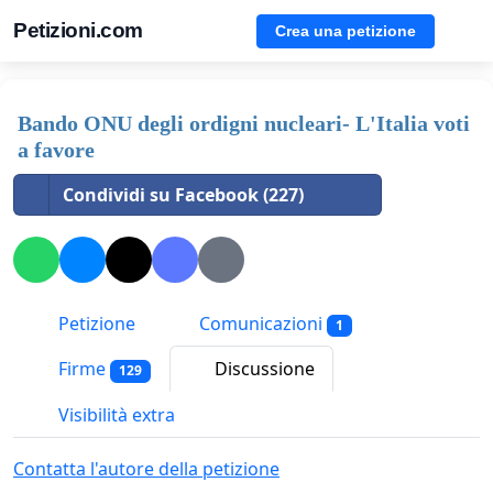
Petizioni.com
Crea una petizione
Bando ONU degli ordigni nucleari- L'Italia voti
a favore
Condividi su Facebook (227)
Petizione
Comunicazioni
1
Firme
Discussione
129
Visibilità extra
Contatta l'autore della petizione