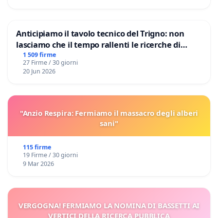
Anticipiamo il tavolo tecnico del Trigno: non
lasciamo che il tempo rallenti le ricerche di
Domenico Racanati
1 509 firme
27 Firme / 30 giorni
20 Jun 2026
"Anzio Respira: Fermiamo il massacro degli alberi
sani"
115 firme
19 Firme / 30 giorni
9 Mar 2026
VERGOGNA! FERMIAMO LA NOMINA DI BASSETTI AI
VERTICI DELLA RICERCA PUBBLICA