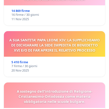
14 869 firme
16 Firme / 30 giorni
11 Nov 2025
A SUA SANTITA' PAPA LEONE XIV: LA SUPPLICHIAMO
DI DICHIARARE LA SEDE IMPEDITA DI BENEDETTO
XVI E/O DI FAR APRIRE IL RELATIVO PROCESSO
5 410 firme
7 Firme / 30 giorni
20 Nov 2025
A sostegno dell'introduzione di Religione-
Cristianesimo-Ortodossia come materia
obbligatoria nelle scuole bulgare.