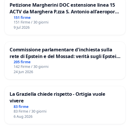
Petizione Margherini DOC estensione linea 15
ACTV da Marghera P.zza S. Antonio all'aeroporto
Marco Polo tariffa a € 1,50
151 firme
151 Firme / 30 giorni
9 Jul 2026
Commissione parlamentare d'inchiesta sulla
rete di Epstein e del Mossad: verità sugli Epstein
Files
205 firme
142 Firme / 30 giorni
24 Jun 2026
La Graziella chiede rispetto - Ortigia vuole
vivere
83 firme
83 Firme / 30 giorni
6 Aug 2026