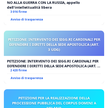
NO ALLA GUERRA CON LA RUSSIA, appello
dell'intellettualità libera
3 016 firme
Avviso di trasparenza
PETIZIONE: INTERVENTO DEI SIGG.RI CARDINALI PER
DIFENDERE I DIRITTI DELLA SEDE APOSTOLICA (ART.
3 UDG)
PETIZIONE: INTERVENTO DEI SIGG.RI CARDINALI PER
DIFENDERE I DIRITTI DELLA SEDE APOSTOLICA (ART. 3
UDG)
2 420 firme
Avviso di trasparenza
PETIZIONE PER LA REALIZZAZIONE DELLA
PROCESSIONE PUBBLICA DEL CORPUS DOMINI A
MILANO