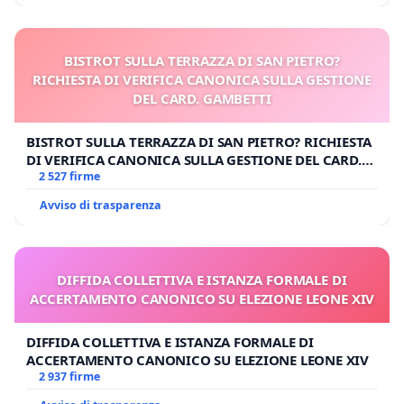
BISTROT SULLA TERRAZZA DI SAN PIETRO?
RICHIESTA DI VERIFICA CANONICA SULLA GESTIONE
DEL CARD. GAMBETTI
BISTROT SULLA TERRAZZA DI SAN PIETRO? RICHIESTA
DI VERIFICA CANONICA SULLA GESTIONE DEL CARD.
GAMBETTI
2 527 firme
Avviso di trasparenza
DIFFIDA COLLETTIVA E ISTANZA FORMALE DI
ACCERTAMENTO CANONICO SU ELEZIONE LEONE XIV
DIFFIDA COLLETTIVA E ISTANZA FORMALE DI
ACCERTAMENTO CANONICO SU ELEZIONE LEONE XIV
2 937 firme