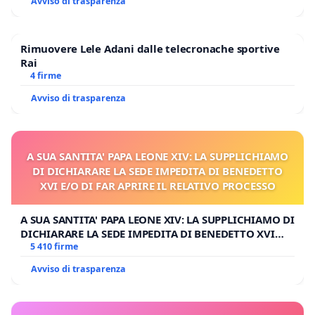
Avviso di trasparenza
Rimuovere Lele Adani dalle telecronache sportive
Rai
4 firme
Avviso di trasparenza
A SUA SANTITA' PAPA LEONE XIV: LA SUPPLICHIAMO
DI DICHIARARE LA SEDE IMPEDITA DI BENEDETTO
XVI E/O DI FAR APRIRE IL RELATIVO PROCESSO
A SUA SANTITA' PAPA LEONE XIV: LA SUPPLICHIAMO DI
DICHIARARE LA SEDE IMPEDITA DI BENEDETTO XVI
E/O DI FAR APRIRE IL RELATIVO PROCESSO
5 410 firme
Avviso di trasparenza