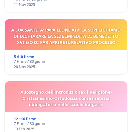
11 Nov 2025
A SUA SANTITA' PAPA LEONE XIV: LA SUPPLICHIAMO
DI DICHIARARE LA SEDE IMPEDITA DI BENEDETTO
XVI E/O DI FAR APRIRE IL RELATIVO PROCESSO
5 410 firme
7 Firme / 30 giorni
20 Nov 2025
A sostegno dell'introduzione di Religione-
Cristianesimo-Ortodossia come materia
obbligatoria nelle scuole bulgare.
12 116 firme
7 Firme / 30 giorni
13 Feb 2025