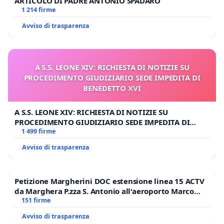
ARTICOLO DI PADRE ANTONIO SPADARO
1 214 firme
Avviso di trasparenza
A S.S. LEONE XIV: RICHIESTA DI NOTIZIE SU
PROCEDIMENTO GIUDIZIARIO SEDE IMPEDITA DI
BENEDETTO XVI
A S.S. LEONE XIV: RICHIESTA DI NOTIZIE SU
PROCEDIMENTO GIUDIZIARIO SEDE IMPEDITA DI
BENEDETTO XVI
1 499 firme
Avviso di trasparenza
Petizione Margherini DOC estensione linea 15 ACTV
da Marghera P.zza S. Antonio all'aeroporto Marco
Polo tariffa a € 1,50
151 firme
Avviso di trasparenza