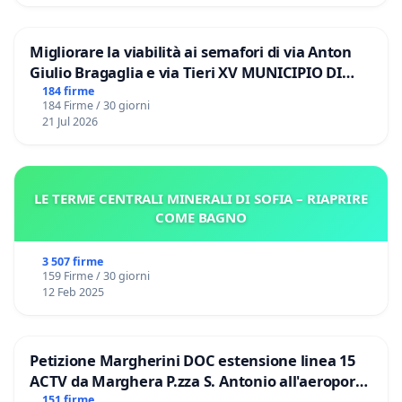
Migliorare la viabilità ai semafori di via Anton
Giulio Bragaglia e via Tieri XV MUNICIPIO DI
ROMA
184 firme
184 Firme / 30 giorni
21 Jul 2026
LE TERME CENTRALI MINERALI DI SOFIA – RIAPRIRE
COME BAGNO
3 507 firme
159 Firme / 30 giorni
12 Feb 2025
Petizione Margherini DOC estensione linea 15
ACTV da Marghera P.zza S. Antonio all'aeroporto
Marco Polo tariffa a € 1,50
151 firme