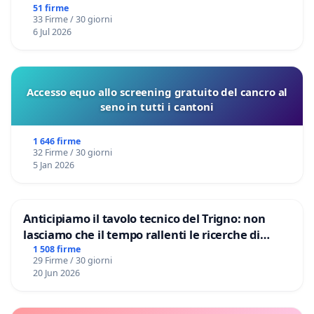
51 firme
33 Firme / 30 giorni
6 Jul 2026
Accesso equo allo screening gratuito del cancro al
seno in tutti i cantoni
1 646 firme
32 Firme / 30 giorni
5 Jan 2026
Anticipiamo il tavolo tecnico del Trigno: non
lasciamo che il tempo rallenti le ricerche di
Domenico Racanati
1 508 firme
29 Firme / 30 giorni
20 Jun 2026