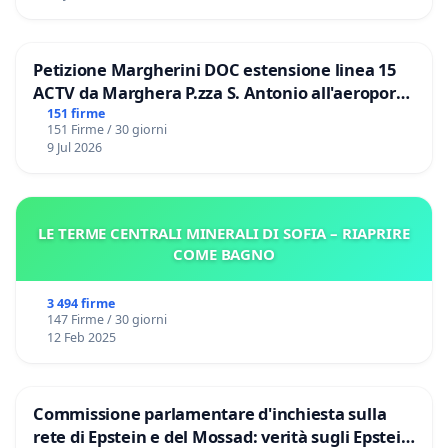
Petizione Margherini DOC estensione linea 15
ACTV da Marghera P.zza S. Antonio all'aeroporto
Marco Polo tariffa a € 1,50
151 firme
151 Firme / 30 giorni
9 Jul 2026
LE TERME CENTRALI MINERALI DI SOFIA – RIAPRIRE
COME BAGNO
3 494 firme
147 Firme / 30 giorni
12 Feb 2025
Commissione parlamentare d'inchiesta sulla
rete di Epstein e del Mossad: verità sugli Epstein