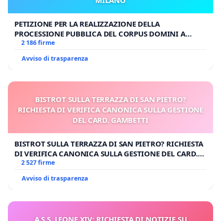
PETIZIONE PER LA REALIZZAZIONE DELLA
PROCESSIONE PUBBLICA DEL CORPUS DOMINI A
MILANO
2 186 firme
Avviso di trasparenza
BISTROT SULLA TERRAZZA DI SAN PIETRO?
RICHIESTA DI VERIFICA CANONICA SULLA GESTIONE
DEL CARD. GAMBETTI
BISTROT SULLA TERRAZZA DI SAN PIETRO? RICHIESTA
DI VERIFICA CANONICA SULLA GESTIONE DEL CARD.
GAMBETTI
2 527 firme
Avviso di trasparenza
A S.S. LEONE XIV: RICHIESTA DI NOTIZIE SU