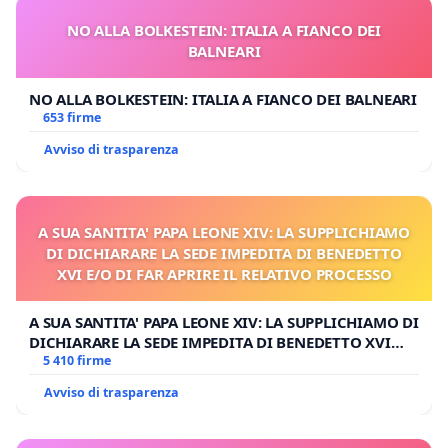
NO ALLA BOLKESTEIN: ITALIA A FIANCO DEI
BALNEARI
NO ALLA BOLKESTEIN: ITALIA A FIANCO DEI BALNEARI
653 firme
Avviso di trasparenza
A SUA SANTITA' PAPA LEONE XIV: LA SUPPLICHIAMO
DI DICHIARARE LA SEDE IMPEDITA DI BENEDETTO
XVI E/O DI FAR APRIRE IL RELATIVO PROCESSO
A SUA SANTITA' PAPA LEONE XIV: LA SUPPLICHIAMO DI
DICHIARARE LA SEDE IMPEDITA DI BENEDETTO XVI
E/O DI FAR APRIRE IL RELATIVO PROCESSO
5 410 firme
Avviso di trasparenza