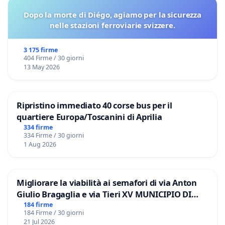
Dopo la morte di Diégo, agiamo per la sicurezza
nelle stazioni ferroviarie svizzere.
3 175 firme
404 Firme / 30 giorni
13 May 2026
Ripristino immediato 40 corse bus per il
quartiere Europa/Toscanini di Aprilia
334 firme
334 Firme / 30 giorni
1 Aug 2026
Migliorare la viabilità ai semafori di via Anton
Giulio Bragaglia e via Tieri XV MUNICIPIO DI
ROMA
184 firme
184 Firme / 30 giorni
21 Jul 2026