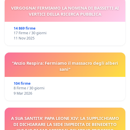
VERGOGNA! FERMIAMO LA NOMINA DI BASSETTI AI
VERTICI DELLA RICERCA PUBBLICA
14 869 firme
17 Firme / 30 giorni
11 Nov 2025
"Anzio Respira: Fermiamo il massacro degli alberi
sani"
104 firme
8 Firme / 30 giorni
9 Mar 2026
A SUA SANTITA' PAPA LEONE XIV: LA SUPPLICHIAMO
DI DICHIARARE LA SEDE IMPEDITA DI BENEDETTO