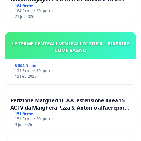
ROMA
184 firme
184 Firme / 30 giorni
21 Jul 2026
LE TERME CENTRALI MINERALI DI SOFIA – RIAPRIRE
COME BAGNO
3 502 firme
154 Firme / 30 giorni
12 Feb 2025
Petizione Margherini DOC estensione linea 15
ACTV da Marghera P.zza S. Antonio all'aeroporto
Marco Polo tariffa a € 1,50
151 firme
151 Firme / 30 giorni
9 Jul 2026