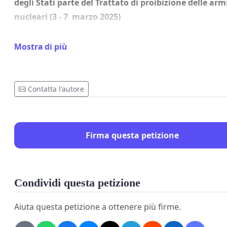
degli Stati parte del Trattato di proibizione delle arm
nucleari (3 - 7 marzo 2025)
Mostra di più
Contatta l'autore
Firma questa petizione
Condividi questa petizione
Olga Karatch, first on the right in the photo, the Belaru
Aiuta questa petizione a ottenere più firme.
nonviolent activist exiled in Lithuania, has been denied 
visa.