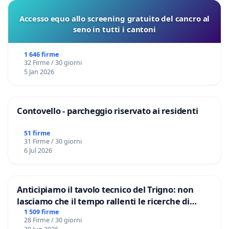
Accesso equo allo screening gratuito del cancro al
seno in tutti i cantoni
1 646 firme
32 Firme / 30 giorni
5 Jan 2026
Contovello - parcheggio riservato ai residenti
51 firme
31 Firme / 30 giorni
6 Jul 2026
Anticipiamo il tavolo tecnico del Trigno: non
lasciamo che il tempo rallenti le ricerche di
Domenico Racanati
1 509 firme
28 Firme / 30 giorni