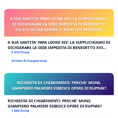
A SUA SANTITA' PAPA LEONE XIV: LA SUPPLICHIAMO
DI DICHIARARE LA SEDE IMPEDITA DI BENEDETTO
XVI E/O DI FAR APRIRE IL RELATIVO PROCESSO
A SUA SANTITA' PAPA LEONE XIV: LA SUPPLICHIAMO DI
DICHIARARE LA SEDE IMPEDITA DI BENEDETTO XVI
E/O DI FAR APRIRE IL RELATIVO PROCESSO
5 410 firme
Avviso di trasparenza
RICHIESTA DI CHIARIMENTI: PERCHE' MONS.
GIANPIERO PALMIERI ESIBISCE OPERE DI RUPNIK?
RICHIESTA DI CHIARIMENTI: PERCHE' MONS.
GIANPIERO PALMIERI ESIBISCE OPERE DI RUPNIK?
1 504 firme