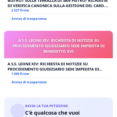
BISTROT SULLA TERRAZZA DI SAN PIETRO? RICHIESTA
DI VERIFICA CANONICA SULLA GESTIONE DEL CARD.
GAMBETTI
2 527 firme
Avviso di trasparenza
A S.S. LEONE XIV: RICHIESTA DI NOTIZIE SU
PROCEDIMENTO GIUDIZIARIO SEDE IMPEDITA DI
BENEDETTO XVI
A S.S. LEONE XIV: RICHIESTA DI NOTIZIE SU
PROCEDIMENTO GIUDIZIARIO SEDE IMPEDITA DI
BENEDETTO XVI
1 499 firme
Avviso di trasparenza
AVVIA LA TUA PETIZIONE
C'è qualcosa che vuoi