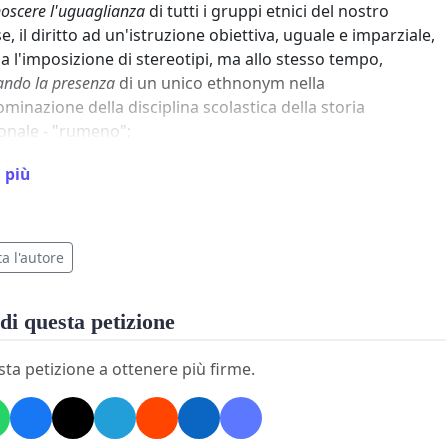
noscere l'uguaglianza
di tutti i gruppi etnici del nostro
e, il diritto ad un'istruzione obiettiva, uguale e imparziale,
a l'imposizione di stereotipi, ma allo stesso tempo,
vando la presenza
di un unico ethnonym nella
minazione della disciplina scolastica della storia
onale - "rumeno";
MO
che:
 più
 gruppo etnico del popolo moldavo ha dato un contributo
ienabile alla creazione del nostro Stato comune - la
a l'autore
bblica di Moldova,
ea che alcuni gruppi di cittadini siano selezionati
licamente sulla base della loro origine etnica è superata,
di questa petizione
alunni moldavi, appartenenti a gruppi etnici diversi da
li rumeni (ad esempio bulgari, ebrei, gagauzi, tedeschi,
sta petizione a ottenere più firme.
avi che non si considerano rumeni, russi, rom, ucraini,
), possono sentirsi "esclusi" dalla storia nazionale, a
icare dal nome della disciplina scolastica;