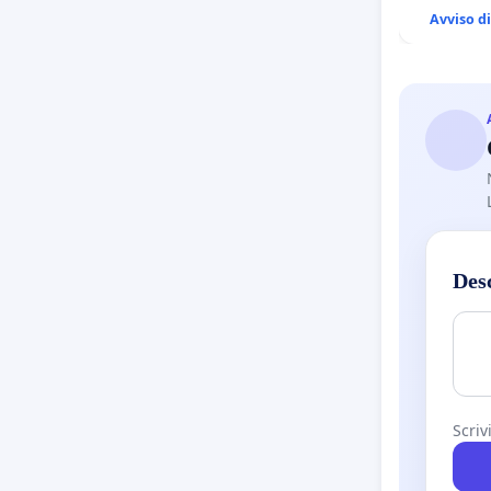
Avviso d
Des
Scriv