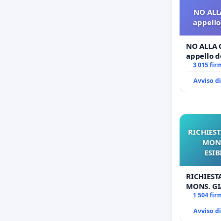
Moldova"
NO ALL
etnica.
appello 
NO ALLA 
appello de
===
3 015 fir
Dopo ave
Avviso d
a) non d
sarà invi
b)
condiv
RICHIEST
possibili
MONS
ESIB
Grazie p
RICHIEST
MONS. GI
OPERE DI
1 504 fir
Avviso d