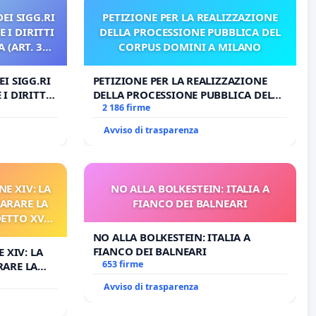
EI SIGG.RI
PETIZIONE PER LA REALIZZAZIONE
 I DIRITTI
DELLA PROCESSIONE PUBBLICA DEL
 (ART. 3
CORPUS DOMINI A MILANO
I SIGG.RI
PETIZIONE PER LA REALIZZAZIONE
I DIRITTI
DELLA PROCESSIONE PUBBLICA DEL
RT. 3 UDG)
CORPUS DOMINI A MILANO
2 186 firme
Avviso di trasparenza
NE XIV: LA
NO ALLA BOLKESTEIN: ITALIA A
ARARE LA
FIANCO DEI BALNEARI
DETTO XVI
RELATIVO
NO ALLA BOLKESTEIN: ITALIA A
FIANCO DEI BALNEARI
 XIV: LA
653 firme
RARE LA
TTO XVI
Avviso di trasparenza
TIVO