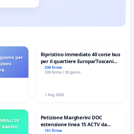
Ripristino immediato 40 corse bus
agiamo per
per il quartiere Europa/Toscanini
azioni
di Aprilia
339 firme
re.
339 Firme / 30 giorni
1 Aug 2026
Petizione Margherini DOC
ERALI DI
estensione linea 15 ACTV da
E BAGNO
Marghera P.zza S. Antonio
151 firme