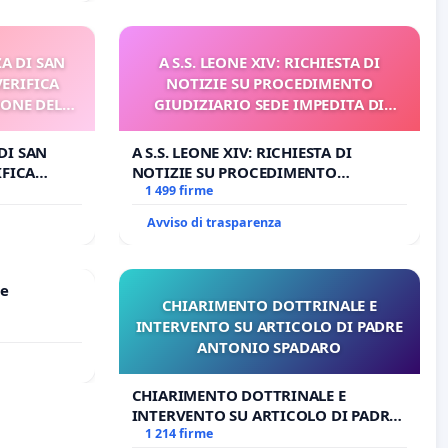
A DI SAN
A S.S. LEONE XIV: RICHIESTA DI
VERIFICA
NOTIZIE SU PROCEDIMENTO
IONE DEL
GIUDIZIARIO SEDE IMPEDITA DI
I
BENEDETTO XVI
DI SAN
A S.S. LEONE XIV: RICHIESTA DI
IFICA
NOTIZIE SU PROCEDIMENTO
E DEL
GIUDIZIARIO SEDE IMPEDITA DI
1 499 firme
BENEDETTO XVI
Avviso di trasparenza
le
CHIARIMENTO DOTTRINALE E
INTERVENTO SU ARTICOLO DI PADRE
ANTONIO SPADARO
CHIARIMENTO DOTTRINALE E
INTERVENTO SU ARTICOLO DI PADRE
ANTONIO SPADARO
1 214 firme