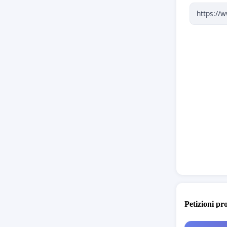
RICOR
rimane u
moderniz
momento 
internaz
firmatari
segue la
CHIEDE
Repubbli
funzionar
tutte le 
di elimi
della dis
Petizioni pr
PROPOS