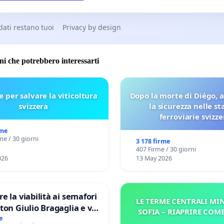
 dati restano tuoi
Privacy by design
oni che potrebbero interessarti
e per salvare la viticoltura
Dopo la morte di Diégo, 
svizzera
la sicurezza nelle st
ferroviarie svizze
rme
me / 30 giorni
3 178 firme
407 Firme / 30 giorni
026
13 May 2026
re la viabilità ai semafori
LE TERME CENTRALI MIN
gaglia e via
SOFIA – RIAPRIRE COM
V MUNICIPIO DI ROMA
e