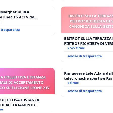
e Margherini DOC
BISTROT SULLA TERRAZZ
e linea 15 ACTV da
PIETRO? RICHIESTA DI 
P.zza S. Antonio
e
CANONICA SULLA GEST
orto Marco Polo tariffa a €
i trasparenza
CARD. GAMBETT
BISTROT SULLA TERRAZZA 
PIETRO? RICHIESTA DI VER
CANONICA SULLA GESTION
2 527 firme
CARD. GAMBETTI
Avviso di trasparenza
Rimuovere Lele Adani dal
DA COLLETTIVA E ISTANZA
telecronache sportive Rai
ALE DI ACCERTAMENTO
4 firme
O SU ELEZIONE LEONE XIV
Avviso di trasparenza
COLLETTIVA E ISTANZA
 DI ACCERTAMENTO
 SU ELEZIONE LEONE XIV
me