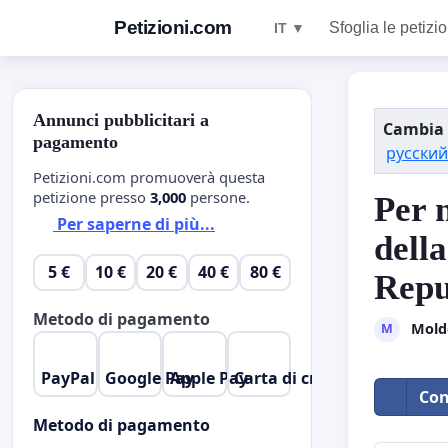
Petizioni.com
Sfoglia le petizio
IT ▼
Annunci pubblicitari a
Cambia 
pagamento
русский
Petizioni.com promuoverà questa
petizione presso
3,000
persone.
Per 
Per saperne di più...
della
5 €
10 €
20 €
40 €
80 €
Repu
Metodo di pagamento
Mold
M
PayPal
Google Pay
Apple Pay
Carta di credito
Con
Metodo di pagamento