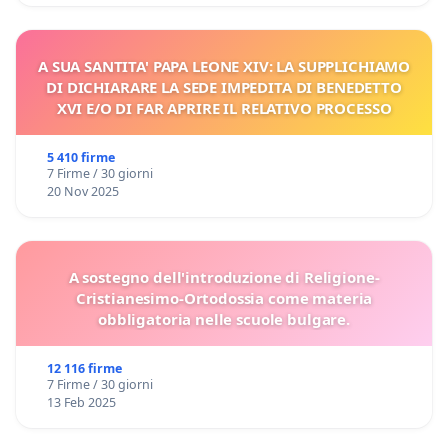
A SUA SANTITA' PAPA LEONE XIV: LA SUPPLICHIAMO
DI DICHIARARE LA SEDE IMPEDITA DI BENEDETTO
XVI E/O DI FAR APRIRE IL RELATIVO PROCESSO
5 410 firme
7 Firme / 30 giorni
20 Nov 2025
A sostegno dell'introduzione di Religione-
Cristianesimo-Ortodossia come materia
obbligatoria nelle scuole bulgare.
12 116 firme
7 Firme / 30 giorni
13 Feb 2025