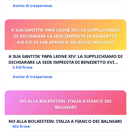
Avviso di trasparenza
A SUA SANTITA' PAPA LEONE XIV: LA SUPPLICHIAMO
DI DICHIARARE LA SEDE IMPEDITA DI BENEDETTO
XVI E/O DI FAR APRIRE IL RELATIVO PROCESSO
A SUA SANTITA' PAPA LEONE XIV: LA SUPPLICHIAMO DI
DICHIARARE LA SEDE IMPEDITA DI BENEDETTO XVI
E/O DI FAR APRIRE IL RELATIVO PROCESSO
5 410 firme
Avviso di trasparenza
NO ALLA BOLKESTEIN: ITALIA A FIANCO DEI
BALNEARI
NO ALLA BOLKESTEIN: ITALIA A FIANCO DEI BALNEARI
653 firme