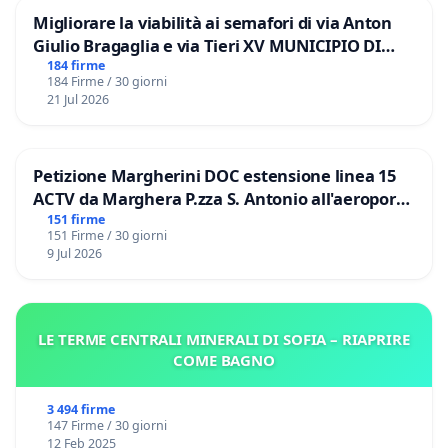
Migliorare la viabilità ai semafori di via Anton
Giulio Bragaglia e via Tieri XV MUNICIPIO DI
ROMA
184 firme
184 Firme / 30 giorni
21 Jul 2026
Petizione Margherini DOC estensione linea 15
ACTV da Marghera P.zza S. Antonio all'aeroporto
Marco Polo tariffa a € 1,50
151 firme
151 Firme / 30 giorni
9 Jul 2026
LE TERME CENTRALI MINERALI DI SOFIA – RIAPRIRE
COME BAGNO
3 494 firme
147 Firme / 30 giorni
12 Feb 2025