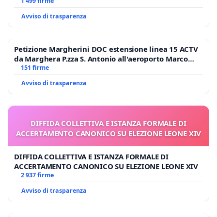
BENEDETTO XVI
1 499 firme
Avviso di trasparenza
Petizione Margherini DOC estensione linea 15 ACTV
da Marghera P.zza S. Antonio all'aeroporto Marco
Polo tariffa a € 1,50
151 firme
Avviso di trasparenza
DIFFIDA COLLETTIVA E ISTANZA FORMALE DI
ACCERTAMENTO CANONICO SU ELEZIONE LEONE XIV
DIFFIDA COLLETTIVA E ISTANZA FORMALE DI
ACCERTAMENTO CANONICO SU ELEZIONE LEONE XIV
2 937 firme
Avviso di trasparenza