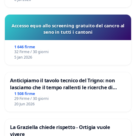
Accesso equo allo screening gratuito del cancro al
seno in tutti i cantoni
1 646 firme
32 Firme / 30 giorni
5 Jan 2026
Anticipiamo il tavolo tecnico del Trigno: non
lasciamo che il tempo rallenti le ricerche di
Domenico Racanati
1 508 firme
29 Firme / 30 giorni
20 Jun 2026
La Graziella chiede rispetto - Ortigia vuole
vivere