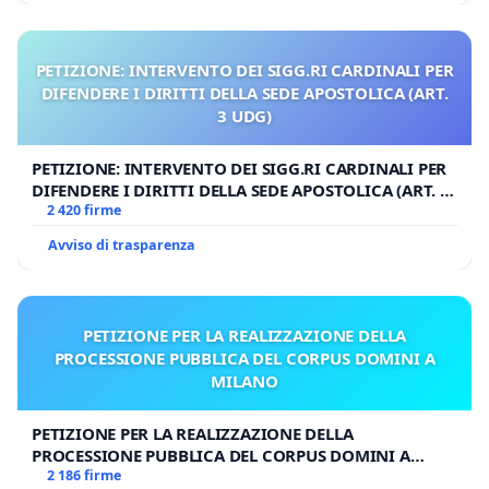
PETIZIONE: INTERVENTO DEI SIGG.RI CARDINALI PER
DIFENDERE I DIRITTI DELLA SEDE APOSTOLICA (ART.
3 UDG)
PETIZIONE: INTERVENTO DEI SIGG.RI CARDINALI PER
DIFENDERE I DIRITTI DELLA SEDE APOSTOLICA (ART. 3
UDG)
2 420 firme
Avviso di trasparenza
PETIZIONE PER LA REALIZZAZIONE DELLA
PROCESSIONE PUBBLICA DEL CORPUS DOMINI A
MILANO
PETIZIONE PER LA REALIZZAZIONE DELLA
PROCESSIONE PUBBLICA DEL CORPUS DOMINI A
MILANO
2 186 firme