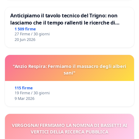
Anticipiamo il tavolo tecnico del Trigno: non
lasciamo che il tempo rallenti le ricerche di
Domenico Racanati
1 509 firme
27 Firme / 30 giorni
20 Jun 2026
"Anzio Respira: Fermiamo il massacro degli alberi
sani"
115 firme
19 Firme / 30 giorni
9 Mar 2026
VERGOGNA! FERMIAMO LA NOMINA DI BASSETTI AI
VERTICI DELLA RICERCA PUBBLICA