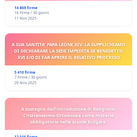
14 869 firme
16 Firme / 30 giorni
11 Nov 2025
A SUA SANTITA' PAPA LEONE XIV: LA SUPPLICHIAMO
DI DICHIARARE LA SEDE IMPEDITA DI BENEDETTO
XVI E/O DI FAR APRIRE IL RELATIVO PROCESSO
5 410 firme
7 Firme / 30 giorni
20 Nov 2025
A sostegno dell'introduzione di Religione-
Cristianesimo-Ortodossia come materia
obbligatoria nelle scuole bulgare.
12 116 firme