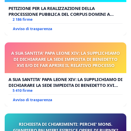
PETIZIONE PER LA REALIZZAZIONE DELLA
PROCESSIONE PUBBLICA DEL CORPUS DOMINI A
MILANO
2 186 firme
Avviso di trasparenza
A SUA SANTITA' PAPA LEONE XIV: LA SUPPLICHIAMO
DI DICHIARARE LA SEDE IMPEDITA DI BENEDETTO
XVI E/O DI FAR APRIRE IL RELATIVO PROCESSO
A SUA SANTITA' PAPA LEONE XIV: LA SUPPLICHIAMO DI
DICHIARARE LA SEDE IMPEDITA DI BENEDETTO XVI
E/O DI FAR APRIRE IL RELATIVO PROCESSO
5 410 firme
Avviso di trasparenza
RICHIESTA DI CHIARIMENTI: PERCHE' MONS.
GIANPIERO PALMIERI ESIBISCE OPERE DI RUPNIK?