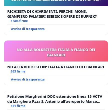
RICHIESTA DI CHIARIMENTI: PERCHE' MONS.
GIANPIERO PALMIERI ESIBISCE OPERE DI RUPNIK?
1 504 firme
Avviso di trasparenza
NO ALLA BOLKESTEIN: ITALIA A FIANCO DEI
BALNEARI
NO ALLA BOLKESTEIN: ITALIA A FIANCO DEI BALNEARI
653 firme
Avviso di trasparenza
Petizione Margherini DOC estensione linea 15 ACTV
da Marghera P.zza S. Antonio all'aeroporto Marco
Polo tariffa a € 1,50
151 firme