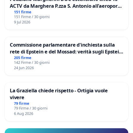
ACTV da Marghera P.zza S. Antonio all'aeroporto
Marco Polo tariffa a € 1,50
151 firme
151 Firme / 30 giorni
9 Jul 2026
Commissione parlamentare d'inchiesta sulla
rete di Epstein e del Mossad: verità sugli Epstein
Files
205 firme
142 Firme / 30 giorni
24 Jun 2026
La Graziella chiede rispetto - Ortigia vuole
vivere
79 firme
79 Firme / 30 giorni
6 Aug 2026