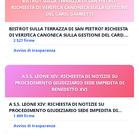
BISTROT SULLA TERRAZZA DI SAN PIETRO?
RICHIESTA DI VERIFICA CANONICA SULLA GESTIONE
DEL CARD. GAMBETTI
BISTROT SULLA TERRAZZA DI SAN PIETRO? RICHIESTA
DI VERIFICA CANONICA SULLA GESTIONE DEL CARD.
GAMBETTI
2 527 firme
Avviso di trasparenza
A S.S. LEONE XIV: RICHIESTA DI NOTIZIE SU
PROCEDIMENTO GIUDIZIARIO SEDE IMPEDITA DI
BENEDETTO XVI
A S.S. LEONE XIV: RICHIESTA DI NOTIZIE SU
PROCEDIMENTO GIUDIZIARIO SEDE IMPEDITA DI
BENEDETTO XVI
1 499 firme
Avviso di trasparenza