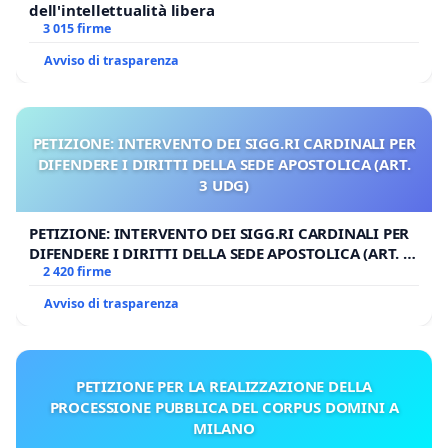
dell'intellettualità libera
3 015 firme
Avviso di trasparenza
PETIZIONE: INTERVENTO DEI SIGG.RI CARDINALI PER
DIFENDERE I DIRITTI DELLA SEDE APOSTOLICA (ART.
3 UDG)
PETIZIONE: INTERVENTO DEI SIGG.RI CARDINALI PER
DIFENDERE I DIRITTI DELLA SEDE APOSTOLICA (ART. 3
UDG)
2 420 firme
Avviso di trasparenza
PETIZIONE PER LA REALIZZAZIONE DELLA
PROCESSIONE PUBBLICA DEL CORPUS DOMINI A
MILANO