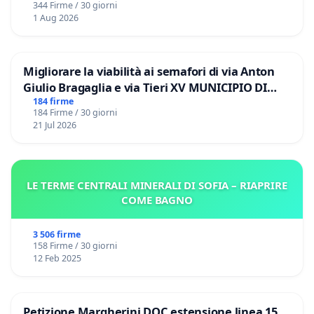
344 Firme / 30 giorni
1 Aug 2026
Migliorare la viabilità ai semafori di via Anton
Giulio Bragaglia e via Tieri XV MUNICIPIO DI
ROMA
184 firme
184 Firme / 30 giorni
21 Jul 2026
LE TERME CENTRALI MINERALI DI SOFIA – RIAPRIRE
COME BAGNO
3 506 firme
158 Firme / 30 giorni
12 Feb 2025
Petizione Margherini DOC estensione linea 15