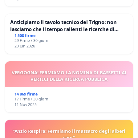
Anticipiamo il tavolo tecnico del Trigno: non
lasciamo che il tempo rallenti le ricerche di
Domenico Racanati
1 508 firme
29 Firme / 30 giorni
20 Jun 2026
VERGOGNA! FERMIAMO LA NOMINA DI BASSETTI AI
VERTICI DELLA RICERCA PUBBLICA
14 869 firme
17 Firme / 30 giorni
11 Nov 2025
"Anzio Respira: Fermiamo il massacro degli alberi
sani"