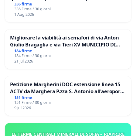
336 firme
336 Firme / 30 giorni
1 Aug 2026
Migliorare la viabilità ai semafori di via Anton
Giulio Bragaglia e via Tieri XV MUNICIPIO DI
ROMA
184 firme
184 Firme / 30 giorni
21 Jul 2026
Petizione Margherini DOC estensione linea 15
ACTV da Marghera P.zza S. Antonio all'aeroporto
Marco Polo tariffa a € 1,50
151 firme
151 Firme / 30 giorni
9 Jul 2026
LE TERME CENTRALI MINERALI DI SOFIA – RIAPRIRE