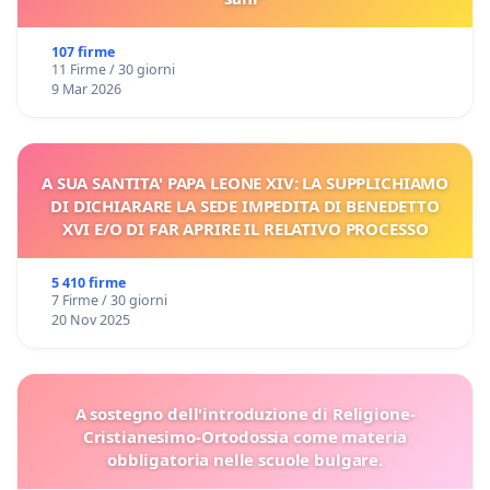
107 firme
11 Firme / 30 giorni
9 Mar 2026
A SUA SANTITA' PAPA LEONE XIV: LA SUPPLICHIAMO
DI DICHIARARE LA SEDE IMPEDITA DI BENEDETTO
XVI E/O DI FAR APRIRE IL RELATIVO PROCESSO
5 410 firme
7 Firme / 30 giorni
20 Nov 2025
A sostegno dell'introduzione di Religione-
Cristianesimo-Ortodossia come materia
obbligatoria nelle scuole bulgare.