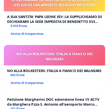
XVI E/O DI FAR APRIRE IL RELATIVO PROCESSO
A SUA SANTITA' PAPA LEONE XIV: LA SUPPLICHIAMO DI
DICHIARARE LA SEDE IMPEDITA DI BENEDETTO XVI
E/O DI FAR APRIRE IL RELATIVO PROCESSO
5 410 firme
Avviso di trasparenza
NO ALLA BOLKESTEIN: ITALIA A FIANCO DEI
BALNEARI
NO ALLA BOLKESTEIN: ITALIA A FIANCO DEI BALNEARI
653 firme
Avviso di trasparenza
Petizione Margherini DOC estensione linea 15 ACTV
da Marghera P.zza S. Antonio all'aeroporto Marco
Polo tariffa a € 1,50
151 firme