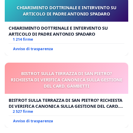
CHIARIMENTO DOTTRINALE E INTERVENTO SU
ARTICOLO DI PADRE ANTONIO SPADARO
CHIARIMENTO DOTTRINALE E INTERVENTO SU
ARTICOLO DI PADRE ANTONIO SPADARO
1 214 firme
Avviso di trasparenza
BISTROT SULLA TERRAZZA DI SAN PIETRO?
RICHIESTA DI VERIFICA CANONICA SULLA GESTIONE
DEL CARD. GAMBETTI
BISTROT SULLA TERRAZZA DI SAN PIETRO? RICHIESTA
DI VERIFICA CANONICA SULLA GESTIONE DEL CARD.
GAMBETTI
2 527 firme
Avviso di trasparenza